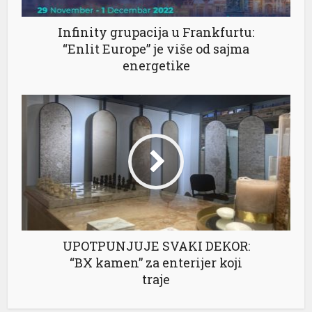
Infinity grupacija u Frankfurtu:
“Enlit Europe” je više od sajma
energetike
al
l
l
l
l
UPOTPUNJUJE SVAKI DEKOR:
l
“BX kamen” za enterijer koji
traje
l
l