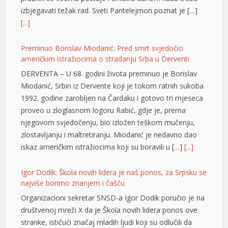
izbjegavati težak rad. Sveti Pantelejmon poznat je […]
l
[...]
l
Preminuo Borislav Miodanić: Pred smrt svjedočio
l
američkim istražiocima o stradanju Srba u Derventi
DERVENTA – U 68. godini života preminuo je Borislav
l
Miodanić, Srbin iz Dervente koji je tokom ratnih sukoba
l
1992. godine zarobljen na Čardaku i gotovo tri mjeseca
proveo u zloglasnom logoru Rabić, gdje je, prema
at
njegovom svjedočenju, bio izložen teškom mučenju,
zlostavljanju i maltretiranju. Miodanić je nedavno dao
t
iskaz američkim istražiocima koji su boravili u […]
[...]
Igor Dodik: Škola novih lidera je naš ponos, za Srpsku se
najviše borimo znanjem i čašću
Organizacioni sekretar SNSD-a Igor Dodik poručio je na
društvenoj mreži X da je Škola novih lidera ponos ove
l
stranke, ističući značaj mladih ljudi koji su odlučili da