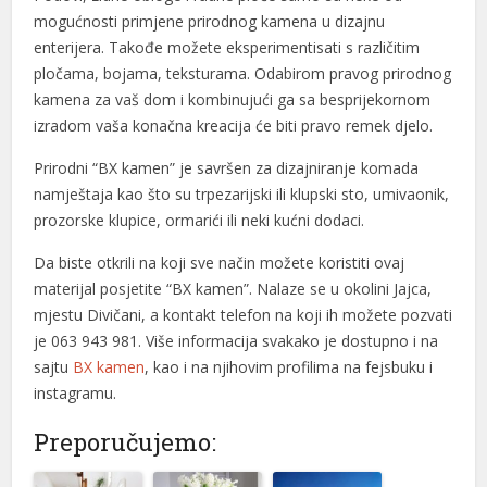
mogućnosti primjene prirodnog kamena u dizajnu
l
enterijera. Takođe možete eksperimentisati s različitim
pločama, bojama, teksturama. Odabirom pravog prirodnog
l
kamena za vaš dom i kombinujući ga sa besprijekornom
l
izradom vaša konačna kreacija će biti pravo remek djelo.
l
Prirodni “BX kamen” je savršen za dizajniranje komada
namještaja kao što su trpezarijski ili klupski sto, umivaonik,
l
prozorske klupice, ormarići ili neki kućni dodaci.
l
Da biste otkrili na koji sve način možete koristiti ovaj
materijal posjetite “BX kamen”. Nalaze se u okolini Jajca,
l
mjestu Divičani, a kontakt telefon na koji ih možete pozvati
l
je 063 943 981. Više informacija svakako je dostupno i na
sajtu
BX kamen
, kao i na njihovim profilima na fejsbuku i
l
instagramu.
l
Preporučujemo:
l