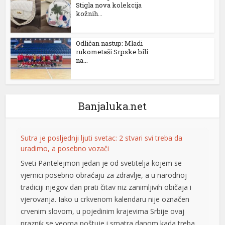
Stigla nova kolekcija
l
kožnih...
l
Odličan nastup: Mladi
l
rukometaši Srpske bili
na...
l
l
Banjaluka.net
l
al
Sutra je posljednji ljuti svetac: 2 stvari svi treba da
l
uradimo, a posebno vozači
Sveti Pantelejmon jedan je od svetitelja kojem se
l
vjernici posebno obraćaju za zdravlje, a u narodnoj
l
tradiciji njegov dan prati čitav niz zanimljivih običaja i
vjerovanja. Iako u crkvenom kalendaru nije označen
l
crvenim slovom, u pojedinim krajevima Srbije ovaj
praznik se veoma poštuje i smatra danom kada treba
l