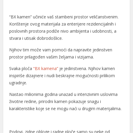
l
l
“BX kamen” učiniće vaš stambeni prostor veličanstvenim.
Korištenje ovog materijala za enterijere rezidencijalnih i
l
poslovnih prostora podiže nivo ambijenta i udobnosti, a
stvara i utisak dobrodošlice.
al
Njihov tim može vam pomoći da napravite jedinstven
al
prostor prilagođen vašim željama i vizijama.
l
Svaka ploča
“BX kamena”
je jedinstvena. Njihov kamen
l
inspiriše dizajnere i nudi beskrajne mogućnosti prilikom
ugradnje.
l
Nastao milionima godina unazad u intenzivnim uslovima
l
životne redine, prirodni kamen pokazuje snagu i
l
karakteristike koje se ne mogu naći u drugim materijalima.
l
l
Podovi, zidne obloge i radne ploče samo su neke od