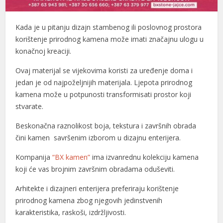
l
Kada je u pitanju dizajn stambenog ili poslovnog prostora
l
korištenje prirodnog kamena može imati značajnu ulogu u
konačnoj kreaciji.
l
Ovaj materijal se vijekovima koristi za uređenje doma i
l
jedan je od najpoželjnijih materijala. Ljepota prirodnog
l
kamena može u potpunosti transformisati prostor koji
stvarate.
l
Beskonačna raznolikost boja, tekstura i završnih obrada
l
čini kamen savršenim izborom u dizajnu enterijera.
l
Kompanija
“BX kamen”
ima izvanrednu kolekciju kamena
koji će vas brojnim završnim obradama oduševiti.
l
Arhitekte i dizajneri enterijera preferiraju korištenje
l
prirodnog kamena zbog njegovih jedinstvenih
l
karakteristika, raskoši, izdržljivosti.