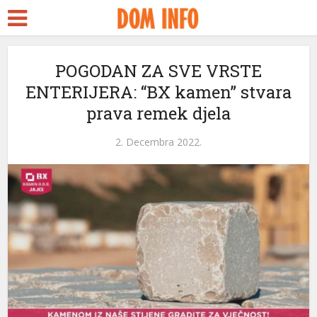
POGODAN ZA SVE VRSTE
ENTERIJERA: “BX kamen” stvara
prava remek djela
l
2. Decembra 2022.
l
leri
l