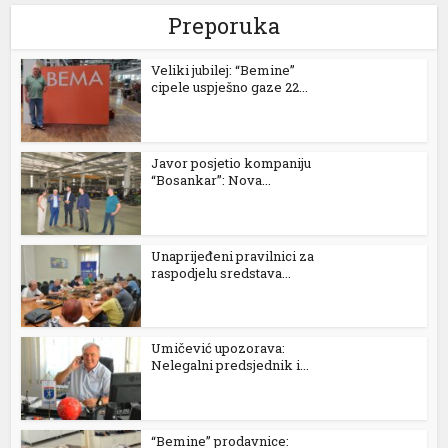
Preporuka
l
Veliki jubilej: “Bemine”
l
cipele uspješno gaze 22...
l
l
Javor posjetio kompaniju
“Bosankar”: Nova...
l
Unaprijeđeni pravilnici za
l
raspodjelu sredstava...
l
l
Umičević upozorava:
Nelegalni predsjednik i...
l
l
“Bemine” prodavnice: