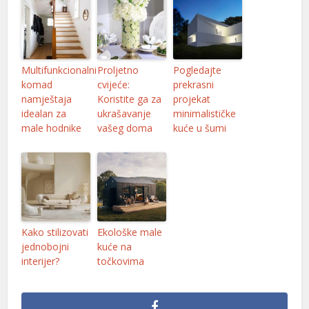
l
l
Multifunkcionalni
Proljetno
Pogledajte
komad
cvijeće:
prekrasni
namještaja
Koristite ga za
projekat
idealan za
ukrašavanje
minimalističke
l
male hodnike
vašeg doma
kuće u šumi
l
l
Kako stilizovati
Ekološke male
jednobojni
kuće na
l
interijer?
točkovima
l