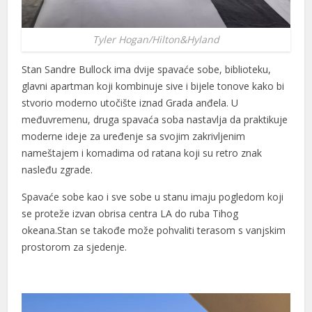
Tyler Hogan/Hilton&Hyland
Stan Sandre Bullock ima dvije spavaće sobe, biblioteku,
glavni apartman koji kombinuje sive i bijele tonove kako bi
stvorio moderno utočište iznad Grada anđela. U
međuvremenu, druga spavaća soba nastavlja da praktikuje
moderne ideje za uređenje sa svojim zakrivljenim
nameštajem i komadima od ratana koji su retro znak
nasleđu zgrade.
Spavaće sobe kao i sve sobe u stanu imaju pogledom koji
se proteže izvan obrisa centra LA do ruba Tihog
okeana.Stan se takođe može pohvaliti terasom s vanjskim
prostorom za sjedenje.