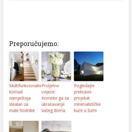
Preporučujemo:
Multifunkcionalni
Proljetno
Pogledajte
komad
cvijeće:
prekrasni
namještaja
Koristite ga za
projekat
idealan za
ukrašavanje
minimalističke
male hodnike
vašeg doma
kuće u šumi