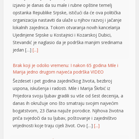
izjavio je danas da su male i rubne opštine temelj
iriş
opstanka Republike Srpske, ističući da će ova politička
organizacija nastaviti da ulaže u njihov razvoj i jačanje
lokalnih zajednica. Tokom otvaranja novih kancelarija
Ujedinjene Srpske u Kostajnici i Kozarskoj Dubici,
Stevandić je naglasio da je podrška manjim sredinama
jedan […]
[...]
Brak koji je odolio vremenu: I nakon 65 godina Mile i
Marija jedno drugom najveća podrška VIDEO
Šezdeset i pet godina zajedničkog života, bezbroj
uspona, iskušenja i radosti. Mile i Marija Škrbić iz
Prijedora svoju ljubav gradili su više od šest decenija, a
danas ih okružuje ono što smatraju svojim najvećim
bogatstvom, 23 člana najuže porodice. Njihova životna
priča svjedoči da su ljubav, poštovanje i zajedništvo
vrijednosti koje traju cijeli život. Ovo […]
[...]