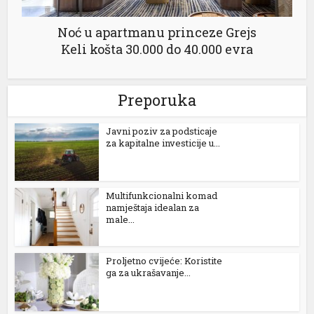
Noć u apartmanu princeze Grejs
Keli košta 30.000 do 40.000 evra
Preporuka
Јavni poziv za podsticaje
za kapitalne investicije u...
hortener
Multifunkcionalni komad
namještaja idealan za
male...
Proljetno cvijeće: Koristite
ga za ukrašavanje...