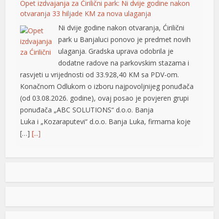
Opet izdvajanja za Ćirilični park: Ni dvije godine nakon
otvaranja 33 hiljade KM za nova ulaganja
Ni dvije godine nakon otvaranja, Ćirilični
park u Banjaluci ponovo je predmet novih
ulaganja. Gradska uprava odobrila je
dodatne radove na parkovskim stazama i
rasvjeti u vrijednosti od 33.928,40 KM sa PDV-om.
Konačnom Odlukom o izboru najpovoljnijeg ponuđača
(od 03.08.2026. godine), ovaj posao je povjeren grupi
ponuđača „ABC SOLUTIONS“ d.o.o. Banja
Luka i „Kozaraputevi“ d.o.o. Banja Luka, firmama koje
[…]
[...]
Preminuo Drago Galić: Euroherc se oprašta od jednog
od svojih osnivača
U 73. godini preminuo je Drago Galić iz
Širokog Brijega, jedan od osnivača
Euroherca te dugogodišnji rukovodioca u
sektoru osiguranja. Drago Galić rođen je