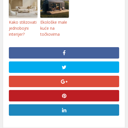
Kako stilizovati
Ekološke male
jednobojni
kuće na
interijer?
točkovima