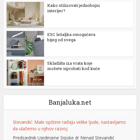
Kako stilizovati jednobojni
interijer?
ESC ležaljka omogućava
bijeg od svega
Skladišta iza vrata koje
možete isprobati kod kuće
e büyüsü
Banjaluka.net
Stevandić: Male opštine rađaju velike ljude, nastavljamo
da ulažemo u njihov razvoj
Predsjednik Ujedinjene Srpske dr Nenad Stevandić