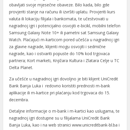
obavljati svoje mjesečne obaveze. Bilo kada, bilo gde
provjeriti stanje na računu ili izvršiti uplatu. Provjeriti kurs
valuta ili lokaciju filijala i bankomata, te učestvovati u
nagradnoj igri i potencijalno osvojiti e-bicikl, mobilni telefon
Samsung Galaxy Note 10+ ili pametni sat Samsung Galaxy
Watch. Plaćajući m-karticom pored učešća u nagradnoj igri
za glavne nagrade, klijenti mogu osvojiti i sedmične
nagrade, kao i ostvariti popuste do 10% kod trgovaca
partnera; Kort marketi, Knjižara Kultura i Zlatara Celje u TC
Delta Planet.
Za učešće u nagradnoj igri dovoljno je biti klijent UniCredit
Bank Banja Luka i redovno koristiti prednosti m-bank
aplikacije ili m-kartice pri plaćanju kod trgovaca do 15.
decembra.
Detaljne informacije o m-bank i m-kartici kao uslugama, te
nagradnoj igri dostupne su u filijalama UniCredit Bank
Banja Luka, kao i na web stranici www.unicreditbank-bl.ba i