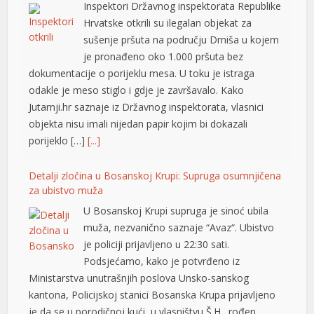
Inspektori Državnog inspektorata Republike
Hrvatske otkrili su ilegalan objekat za
sušenje pršuta na području Drniša u kojem
je pronađeno oko 1.000 pršuta bez
dokumentacije o porijeklu mesa. U toku je istraga
odakle je meso stiglo i gdje je završavalo. Kako
Jutarnji.hr saznaje iz Državnog inspektorata, vlasnici
objekta nisu imali nijedan papir kojim bi dokazali
porijeklo […]
[...]
Detalji zločina u Bosanskoj Krupi: Supruga osumnjičena
za ubistvo muža
U Bosanskoj Krupi supruga je sinoć ubila
muža, nezvanično saznaje “Avaz“. Ubistvo
je policiji prijavljeno u 22:30 sati.
Podsjećamo, kako je potvrđeno iz
Ministarstva unutrašnjih poslova Unsko-sanskog
kantona, Policijskoj stanici Bosanska Krupa prijavljeno
je da se u porodičnoj kući, u vlasništvu Š.H., rođen