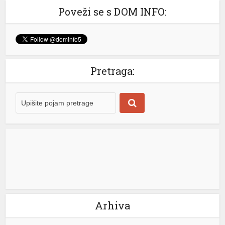
Poveži se s DOM INFO:
k shortener
Pretraga:
Arhiva