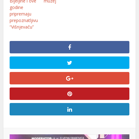
Bijeljine i ove
muzej
godine
pripremaju
prepoznatljivu
“Višnjevaču”