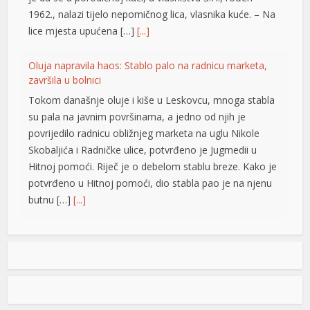
1962., nalazi tijelo nepomičnog lica, vlasnika kuće. – Na
lice mjesta upućena […]
[...]
Oluja napravila haos: Stablo palo na radnicu marketa,
završila u bolnici
Tokom današnje oluje i kiše u Leskovcu, mnoga stabla
su pala na javnim površinama, a jedno od njih je
povrijedilo radnicu obližnjeg marketa na uglu Nikole
Skobaljića i Radničke ulice, potvrđeno je Jugmedii u
Hitnoj pomoći. Riječ je o debelom stablu breze. Kako je
potvrđeno u Hitnoj pomoći, dio stabla pao je na njenu
butnu […]
[...]
Snimak s Jadrana izazvao bijes javnosti: Muškarac džet
skijem ometao avione koji su gasili požar
Snimak s Kraljičine plaže u Ninu izazvao je
u
brojne reakcije nakon što je zabilježeno
kako osoba na džet skiju prilazi
u