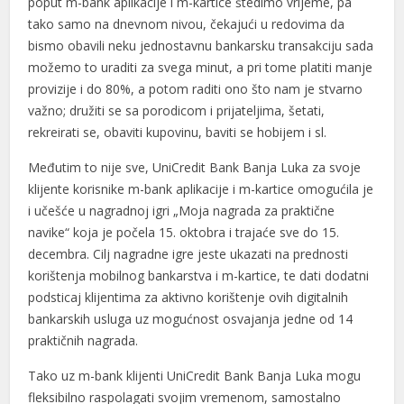
poput m-bank aplikacije i m-kartice štedimo vrijeme, pa
tako samo na dnevnom nivou, čekajući u redovima da
bismo obavili neku jednostavnu bankarsku transakciju sada
možemo to uraditi za svega minut, a pri tome platiti manje
provizije i do 80%, a potom raditi ono što nam je stvarno
važno; družiti se sa porodicom i prijateljima, šetati,
l
rekreirati se, obaviti kupovinu, baviti se hobijem i sl.
l
Međutim to nije sve, UniCredit Bank Banja Luka za svoje
klijente korisnike m-bank aplikacije i m-kartice omogućila je
i učešće u nagradnoj igri „Moja nagrada za praktične
navike“ koja je počela 15. oktobra i trajaće sve do 15.
decembra. Cilj nagradne igre jeste ukazati na prednosti
korištenja mobilnog bankarstva i m-kartice, te dati dodatni
podsticaj klijentima za aktivno korištenje ovih digitalnih
bankarskih usluga uz mogućnost osvajanja jedne od 14
praktičnih nagrada.
Tako uz m-bank klijenti UniCredit Bank Banja Luka mogu
fleksibilno raspolagati svojim vremenom, samostalno