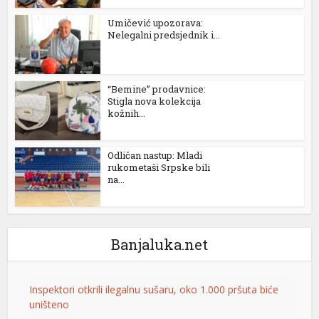
Umičević upozorava:
Nelegalni predsjednik i...
“Bemine” prodavnice:
Stigla nova kolekcija
kožnih...
Odličan nastup: Mladi
rukometaši Srpske bili
l
na...
Banjaluka.net
Inspektori otkrili ilegalnu sušaru, oko 1.000 pršuta biće
uništeno