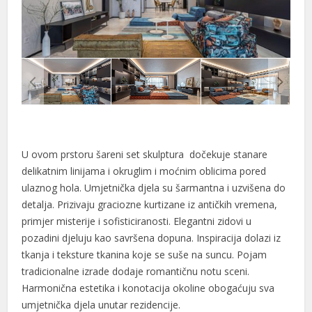
l
l
l
 al
 al
l
U ovom prstoru šareni set skulptura dočekuje stanare
delikatnim linijama i okruglim i moćnim oblicima pored
l
ulaznog hola. Umjetnička djela su šarmantna i uzvišena do
l
detalja. Prizivaju graciozne kurtizane iz antičkih vremena,
primjer misterije i sofisticiranosti. Elegantni zidovi u
l
pozadini djeluju kao savršena dopuna. Inspiracija dolazi iz
l
tkanja i teksture tkanina koje se suše na suncu. Pojam
tradicionalne izrade dodaje romantičnu notu sceni.
l
Harmonična estetika i konotacija okoline obogaćuju sva
umjetnička djela unutar rezidencije.
l