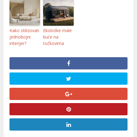
l
l
Kako stilizovati
Ekološke male
jednobojni
kuće na
interijer?
točkovima
l
l
l
l
l