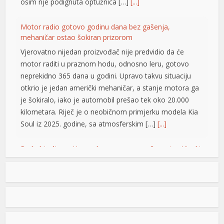
osim nje podignuta optužnica […]
[...]
l
Motor radio gotovo godinu dana bez gašenja,
mehaničar ostao šokiran prizorom
l
Vjerovatno nijedan proizvođač nije predvidio da će
l
motor raditi u praznom hodu, odnosno leru, gotovo
neprekidno 365 dana u godini. Upravo takvu situaciju
l
otkrio je jedan američki mehaničar, a stanje motora ga
l
je šokiralo, iako je automobil prešao tek oko 20.000
kilometara. Riječ je o neobičnom primjerku modela Kia
at
Soul iz 2025. godine, sa atmosferskim […]
[...]
rt
Rad objavljen u Harvardovom pravnom časopisu: Visoki
predstavnik nema ovlaštenja da donosi zakone u BiH
Visoki predstavnik u BiH nije nikad bio ovlašten da
donosi zakone, ni prema Povelji UN, ni po Ustavu BiH
t
niti prema ostalim pravni dokumentima koji priznaju
pravo na samoopredjeljenje, stoga, su ništavni svi akti
l
koje je nametao, pozivajući se na takozvana bonska