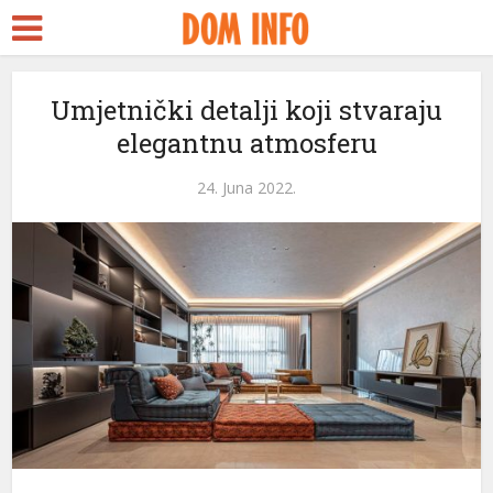
t
Umjetnički detalji koji stvaraju
elegantnu atmosferu
l
24. Juna 2022.
l
leri
l