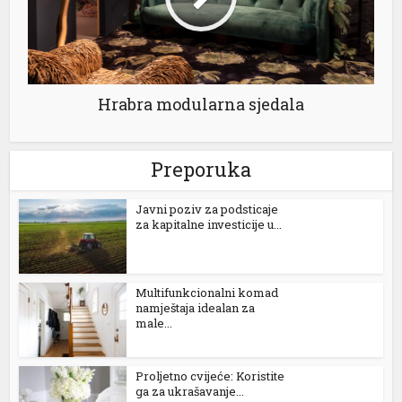
Hrabra modularna sjedala
 al
Preporuka
l
Јavni poziv za podsticaje
l
za kapitalne investicije u...
l
l
Multifunkcionalni komad
namještaja idealan za
male...
l
l
Proljetno cvijeće: Koristite
ga za ukrašavanje...
l