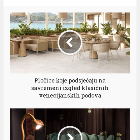
l
l
l
l
Pločice koje podsjećaju na
savremeni izgled klasičnih
venecijanskih podova
l
l