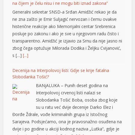
na čijem je čelu nisu i ne mogu biti iznad zakona”
l
Generalni sekretar SNSD-a Srđan Amidžić rekao je da
l
ne zna zašto je Emir Suljagić nervozan i čemu ovakve
histerične reakcije ako Memorijalni centar Srebrenica
l
posluje po zakonu i ako je sve u njegovom radu čisto i
l
transparentno. Amidžić je izjavio za Srnu da nije jasno ni
zbog čega optužuje Milorada Dodika i Željku Cvijanović,
l
s […]
[...]
l
Decenija na Interpolovoj listi: Gdje se krije fatalna
 al
Slobodanka Tošić?
BANjALUKA – Punih deset godina na
l
Interpolovoj crvenoj listi nalazi se
l
Slobodanka Tošić Boba, osoba zbog koje
su u ratu već dvije decenije Darko Elez i
l
Đorđe Ždrale, vođe kriminalnih grupa iz Istočnog
Sarajeva. Podsjećamo, ona je pravosnažno osuđena na
l
dvije i po godine u akciji kodnog naziva „Lutka“, gdje je
l