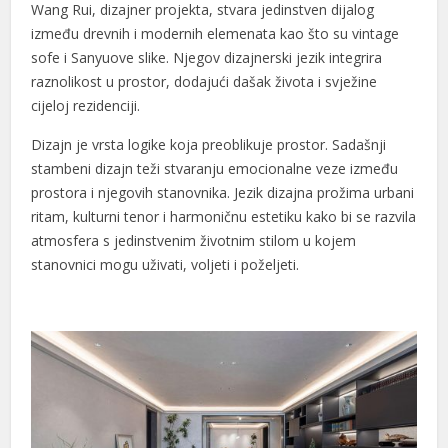
Wang Rui, dizajner projekta, stvara jedinstven dijalog
l
između drevnih i modernih elemenata kao što su vintage
sofe i Sanyuove slike. Njegov dizajnerski jezik integrira
l
raznolikost u prostor, dodajući dašak života i svježine
cijeloj rezidenciji.
l
Dizajn je vrsta logike koja preoblikuje prostor. Sadašnji
l
stambeni dizajn teži stvaranju emocionalne veze između
l
prostora i njegovih stanovnika. Jezik dizajna prožima urbani
ritam, kulturni tenor i harmoničnu estetiku kako bi se razvila
l
atmosfera s jedinstvenim životnim stilom u kojem
stanovnici mogu uživati, voljeti i poželjeti.
l
l
l
l
l