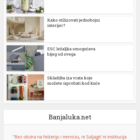
l
Kako stilizovati jednobojni
l
interijer?
l
l
ESC ležaljka omogućava
bijeg od svega
l
Skladišta iza vrata koje
možete isprobati kod kuće
l
l
l
Banjaluka.net
l
l
“Bez obzira na histeriju i nervozu, ni Suljagić ni institucija