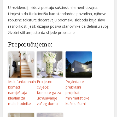
U rezidenciji, zidovi postaju suštinski element dizajna.
l
Umjesto da funkcionišu kao standardna pozadina, njihove
l
robusne teksture dočaravaju boemsku slobodu koja slavi
raznolikost. Jezik dizajna poziva stanovnike da definišu svoj
l
životni stil umjesto da slijede propisane.
l
Preporučujemo:
l
l
l
l
Multifunkcionalni
Proljetno
Pogledajte
komad
cvijeće:
prekrasni
l
namještaja
Koristite ga za
projekat
idealan za
ukrašavanje
minimalističke
l
male hodnike
vašeg doma
kuće u šumi
l