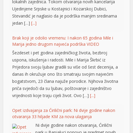
lokalnih zajednica. Tokom otvaranja novih kancelarija
Ujedinjene Srpske u Kostajnici i Kozarskoj Dubici,
Stevandić je naglasio da je podrška manjim sredinama
jedan […]
[...]
Brak koji je odolio vremenu: I nakon 65 godina Mile i
Marija jedno drugom najveća podrška VIDEO
Šezdeset i pet godina zajedničkog života, bezbroj
uspona, iskušenja i radosti. Mile i Marija Škrbić iz
Prijedora svoju ljubav gradili su više od šest decenija, a
danas ih okružuje ono što smatraju svojim najvećim
bogatstvom, 23 člana najuže porodice. Njihova životna
priča svjedoči da su ljubav, poštovanje i zajedništvo
vrijednosti koje traju cijeli život. Ovo […]
[...]
Opet izdvajanja za Ćirilični park: Ni dvije godine nakon
otvaranja 33 hiljade KM za nova ulaganja
Ni dvije godine nakon otvaranja, Ćirilični
park u Banjaluci ponovo je predmet novih