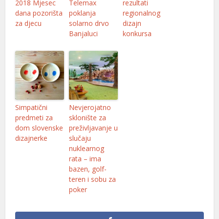
2018 Mjesec
Telemax
rezultati
dana pozorišta
poklanja
regionalnog
za djecu
solarno drvo
dizajn
Banjaluci
konkursa
Simpatični
Nevjerojatno
predmeti za
sklonište za
dom slovenske
preživljavanje u
dizajnerke
slučaju
nuklearnog
rata – ima
bazen, golf-
teren i sobu za
poker