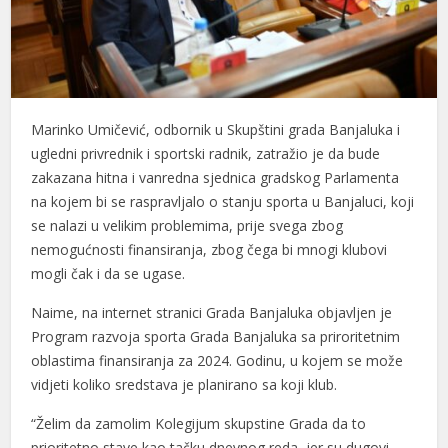
Marinko Umičević, odbornik u Skupštini grada Banjaluka i
ugledni privrednik i sportski radnik, zatražio je da bude
zakazana hitna i vanredna sjednica gradskog Parlamenta
na kojem bi se raspravljalo o stanju sporta u Banjaluci, koji
se nalazi u velikim problemima, prije svega zbog
nemogućnosti finansiranja, zbog čega bi mnogi klubovi
mogli čak i da se ugase.
Naime, na internet stranici Grada Banjaluka objavljen je
Program razvoja sporta Grada Banjaluka sa priroritetnim
oblastima finansiranja za 2024. Godinu, u kojem se može
vidjeti koliko sredstava je planirano sa koji klub.
“Želim da zamolim Kolegijum skupstine Grada da to
prioritetno stave kao tačku dnevnog reda, jer su dugovi