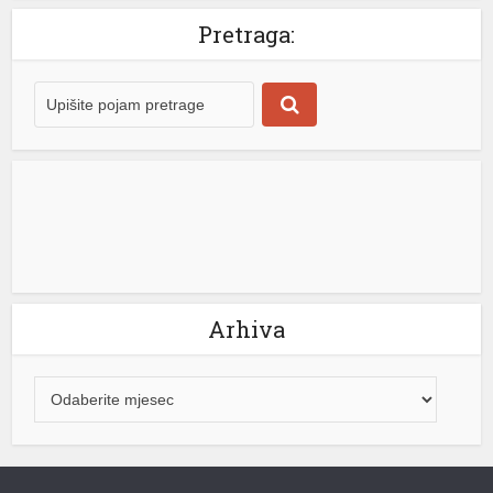
Pretraga:
Arhiva
 shortener