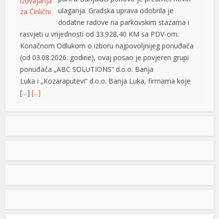
ulaganja. Gradska uprava odobrila je
dodatne radove na parkovskim stazama i
rasvjeti u vrijednosti od 33.928,40 KM sa PDV-om.
Konačnom Odlukom o izboru najpovoljnijeg ponuđača
(od 03.08.2026. godine), ovaj posao je povjeren grupi
ponuđača „ABC SOLUTIONS“ d.o.o. Banja
Luka i „Kozaraputevi“ d.o.o. Banja Luka, firmama koje
[…]
[...]
Preminuo Drago Galić: Euroherc se oprašta od jednog
od svojih osnivača
U 73. godini preminuo je Drago Galić iz
Širokog Brijega, jedan od osnivača
Euroherca te dugogodišnji rukovodioca u
sektoru osiguranja. Drago Galić rođen je
1954. godine u Ljubotićima, a veći dio života proveo je u
Širokom Brijegu. U Euroherc je došao s bogatim
iskustvom u području osiguranja te je od samih
riş