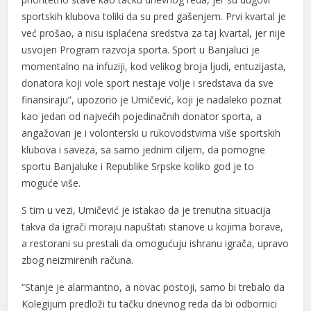
sportskih klubova toliki da su pred gašenjem. Prvi kvartal je
već prošao, a nisu isplaćena sredstva za taj kvartal, jer nije
usvojen Program razvoja sporta. Sport u Banjaluci je
momentalno na infuziji, kod velikog broja ljudi, entuzijasta,
donatora koji vole sport nestaje volje i sredstava da sve
finansiraju”, upozorio je Umičević, koji je nadaleko poznat
kao jedan od najvećih pojedinačnih donator sporta, a
angažovan je i volonterski u rukovodstvima više sportskih
klubova i saveza, sa samo jednim ciljem, da pomogne
sportu Banjaluke i Republike Srpske koliko god je to
moguće više.
S tim u vezi, Umičević je istakao da je trenutna situacija
takva da igrači moraju napuštati stanove u kojima borave,
a restorani su prestali da omogućuju ishranu igrača, upravo
zbog neizmirenih računa.
“Stanje je alarmantno, a novac postoji, samo bi trebalo da
Kolegijum predloži tu tačku dnevnog reda da bi odbornici