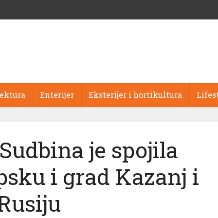
tektura
Enterijer
Eksterijer i hortikultura
Lifes
udbina je spojila
psku i grad Kazanj i
Rusiju