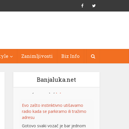
tyle
Zanimljivosti
Biz Info
Banjaluka.net
Evo zašto instinktivno utišavamo
radio kada se parkiramo ili tražimo
adresu
Gotovo svaki vozač je bar jednom
utišao radio kada je pokušavao da