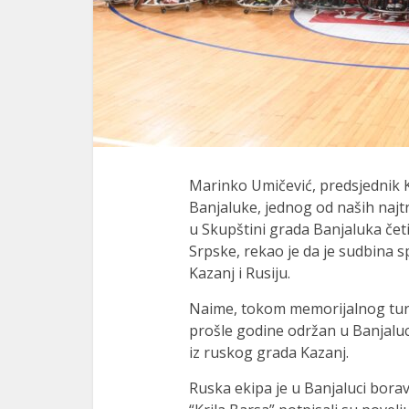
Marinko Umičević, predsjednik K
Banjaluke, jednog od naših najtro
u Skupštini grada Banjaluka čet
Srpske, rekao je da je sudbina s
Kazanj i Rusiju.
Naime, tokom memorijalnog turn
prošle godine održan u Banjaluci
iz ruskog grada Kazanj.
Ruska ekipa je u Banjaluci borav