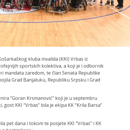
ošarkaškog kluba invalida (KKI) Vrbas iz
fejnijih sportskih kolektiva, a koji je i odbornik
iri mandata zaredom, te član Senata Republike
pojila Grad Banjaluku, Republiku Srpsku i Grad
ira “Goran Krsmanović“ koji je u septembru
, gost KKI “Vrbas” bila je ekipa KK “Krila Barsa”
ila pet dana i tokom te posjete KKI “Vrbas” i KK