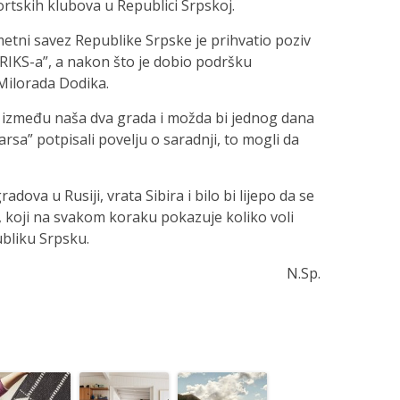
tskih klubova u Republici Srpskoj.
tni savez Republike Srpske je prihvatio poziv
BRIKS-a”, a nakon što je dobio podršku
Milorada Dodika.
a između naša dva grada i možda bi jednog dana
arsa” potpisali povelju o saradnji, to mogli da
adova u Rusiji, vrata Sibira i bilo bi lijepo da se
 koji na svakom koraku pokazuje koliko voli
ubliku Srpsku.
N.Sp.