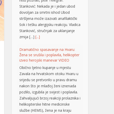
Stanković: Nekada je i jedan ubod
dovoljan za smrtni ishod Ubod
stršljena može izazvati anafilaktički
šok i tešku alergijsku reakciju. Vladica
Stanković, stručnjak za uklanjanje
zmija […]
[...]
Dramatično spasavanje na Hvaru:
Žena se srušila i poplavila, helikopter
izveo herojski manevar VIDEO
Obično ljetno kupanje u mjestu
Zavala na hrvatskom otoku Hvaru u
srijedu se pretvorilo u pravu dramu
nakon što je mlađoj ženi iznenada
pozlilo, izgubila je svijest i poplavila.
Zahvaljujući brzoj reakciji prolaznika i
helikopterske hitne medicinske
službe (HEMS), žena je na kraju
pokazala znakove oporavka.