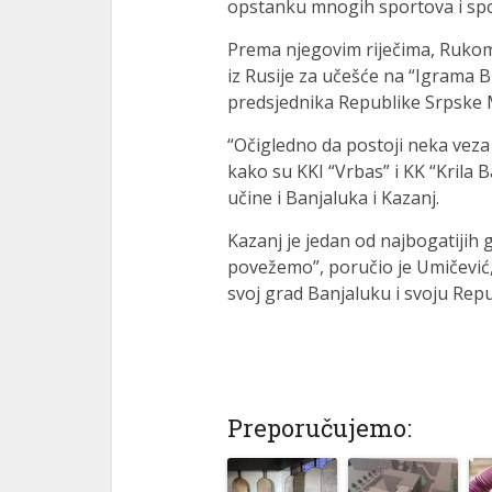
opstanku mnogih sportova i spor
Prema njegovim riječima, Rukome
iz Rusije za učešće na “Igrama 
predsjednika Republike Srpske 
“Očigledno da postoji neka vez
kako su KKI “Vrbas” i KK “Krila B
učine i Banjaluka i Kazanj.
Kazanj je jedan od najbogatijih gr
povežemo”, poručio je Umičević,
svoj grad Banjaluku i svoju Rep
Preporučujemo: