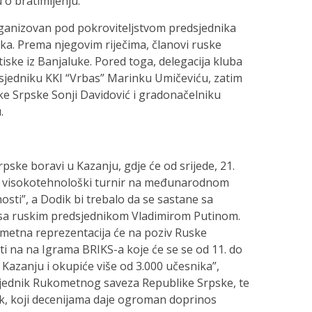
u o bratimljenju.
rganizovan pod pokroviteljstvom predsjednika
a. Prema njegovim riječima, članovi ruske
utiske iz Banjaluke. Pored toga, delegacija kluba
edsjedniku KKI “Vrbas” Marinku Umičeviću, zatim
ke Srpske Sonji Davidović i gradonačelniku
.
ske boravi u Kazanju, gdje će od srijede, 21.
an visokotehnološki turnir na međunarodnom
sti”, a Dodik bi trebalo da se sastane sa
i sa ruskim predsjednikom Vladimirom Putinom.
metna reprezentacija će na poziv Ruske
i na na Igrama BRIKS-a koje će se se od 11. do
Kazanju i okupiće više od 3.000 učesnika”,
edsjednik Rukometnog saveza Republike Srpske, te
ik, koji decenijama daje ogroman doprinos