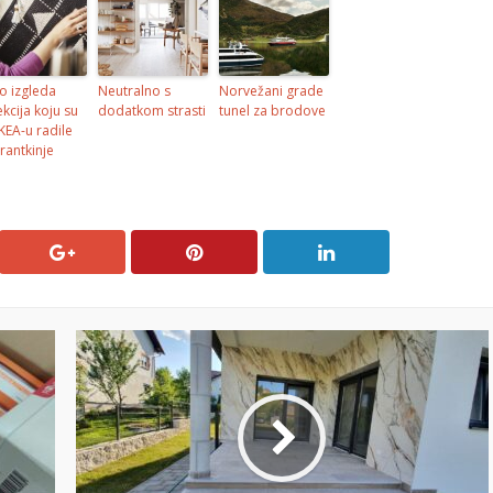
o izgleda
Neutralno s
Norvežani grade
ekcija koju su
dodatkom strasti
tunel za brodove
IKEA-u radile
rantkinje