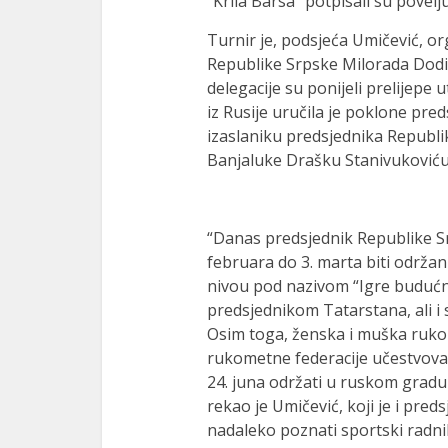
“Krila Barsa” potpisali su povelj
Turnir je, podsjeća Umičević, o
Republike Srpske Milorada Dodik
delegacije su ponijeli prelijepe 
iz Rusije uručila je poklone pr
izaslaniku predsjednika Republi
Banjaluke Drašku Stanivukoviću
“Danas predsjednik Republike Srp
februara do 3. marta biti održ
nivou pod nazivom “Igre budućno
predsjednikom Tatarstana, ali 
Osim toga, ženska i muška ruko
rukometne federacije učestvovat
24. juna održati u ruskom gradu 
rekao je Umičević, koji je i pr
nadaleko poznati sportski radn