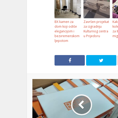
BX kamen za
Završen projekat
Kak
dom koji odiše
za izgradnju
kol
elegancijom i
Kulturnog centra
za 
bezvremenskom
u Prijedoru
mig
ljepotom