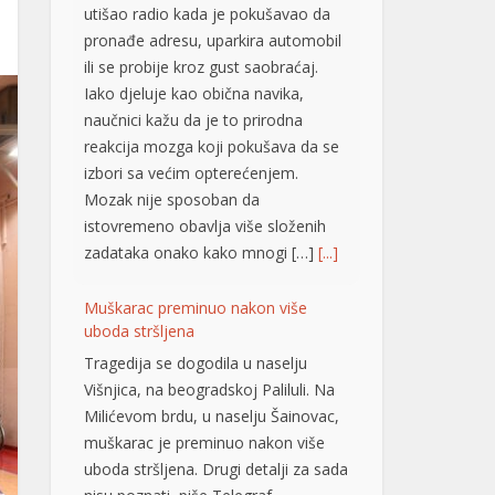
pronađe adresu, uparkira automobil
ili se probije kroz gust saobraćaj.
Iako djeluje kao obična navika,
naučnici kažu da je to prirodna
reakcija mozga koji pokušava da se
izbori sa većim opterećenjem.
Mozak nije sposoban da
istovremeno obavlja više složenih
zadataka onako kako mnogi […]
[...]
Muškarac preminuo nakon više
uboda stršljena
Tragedija se dogodila u naselju
Višnjica, na beogradskoj Paliluli. Na
Milićevom brdu, u naselju Šainovac,
muškarac je preminuo nakon više
uboda stršljena. Drugi detalji za sada
nisu poznati, piše Telegraf.