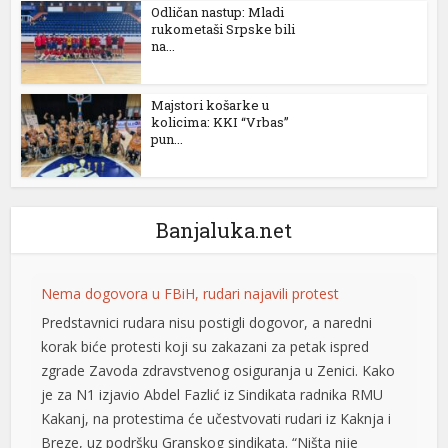
Odličan nastup: Mladi
l
rukometaši Srpske bili
na...
l
l
Majstori košarke u
kolicima: KKI “Vrbas”
l
pun...
l
l
Banjaluka.net
l
l
Nema dogovora u FBiH, rudari najavili protest
Predstavnici rudara nisu postigli dogovor, a naredni
l
korak biće protesti koji su zakazani za petak ispred
 al
zgrade Zavoda zdravstvenog osiguranja u Zenici. Kako
je za N1 izjavio Abdel Fazlić iz Sindikata radnika RMU
l
Kakanj, na protestima će učestvovati rudari iz Kaknja i
Breze, uz podršku Granskog sindikata. “Ništa nije
l