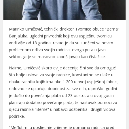
l
l
Marinko Umičević, tehnički direktor Tvornice obuće “Bema”
l
Banjaluka, ugledni privrednik koji ovu uspješnu tvornicu
l
vodi više od 18 godina, rekao je da su suočeni sa novim
problemom odliva svojih radnica, ovoga puta u javni
l
sektor, gdje se masovno zapošljavaju kao čistačice.
l
Naime, Umičević skoro dvije decenije čini sve da omogući
što bolje uslove za svoje radnice, konstantno se ulaže u
l
obuku radnika kojih ima oko 1.200 u ovoj uspješnoj fabrici,
l
redovno se uplaćuju doprinosi za sve njih, u prošloj godini
je došlo do povećanja plata od 23 odsto, a u ovoj godini
l
planiraju dodatno povećanje plata, te nastavak pomoći za
djecu radnika “Beme” u nabavci udžbenika i drugih vidova
l
podrške.
l
“Međutim, u posljednje vrijeme je pomama radnica pred