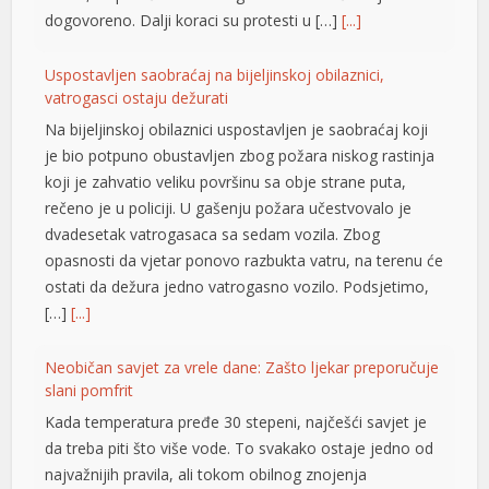
dogovoreno. Dalji koraci su protesti u […]
[...]
l
Uspostavljen saobraćaj na bijeljinskoj obilaznici,
l
vatrogasci ostaju dežurati
l
Na bijeljinskoj obilaznici uspostavljen je saobraćaj koji
je bio potpuno obustavljen zbog požara niskog rastinja
l
koji je zahvatio veliku površinu sa obje strane puta,
rečeno je u policiji. U gašenju požara učestvovalo je
l
dvadesetak vatrogasaca sa sedam vozila. Zbog
l
opasnosti da vjetar ponovo razbukta vatru, na terenu će
ostati da dežura jedno vatrogasno vozilo. Podsjetimo,
l
[…]
[...]
l
Neobičan savjet za vrele dane: Zašto ljekar preporučuje
at
slani pomfrit
Kada temperatura pređe 30 stepeni, najčešći savjet je
rt
da treba piti što više vode. To svakako ostaje jedno od
najvažnijih pravila, ali tokom obilnog znojenja