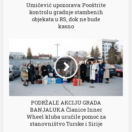
l
Umičević upozorava: Pooštrite
kontrolu gradnje stambenih
l
objekata u RS, dok ne bude
kasno
 al
l
PODRŽALE AKCIJU GRADA
l
BANJALUKA Članice Inner
Wheel kluba uručile pomoć za
l
stanovništvo Turske i Sirije
l