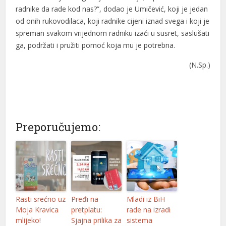
radnike da rade kod nas?”, dodao je Umičević, koji je jedan
l
od onih rukovodilaca, koji radnike cijeni iznad svega i koji je
spreman svakom vrijednom radniku izaći u susret, saslušati
l
ga, podržati i pružiti pomoć koja mu je potrebna.
l
(N.Sp.)
l
l
l
Preporučujemo:
l
l
l
l
Rasti srećno uz
Pređi na
Mladi iz BiH
Moja Kravica
pretplatu:
rade na izradi
l
mlijeko!
Sjajna prilika za
sistema