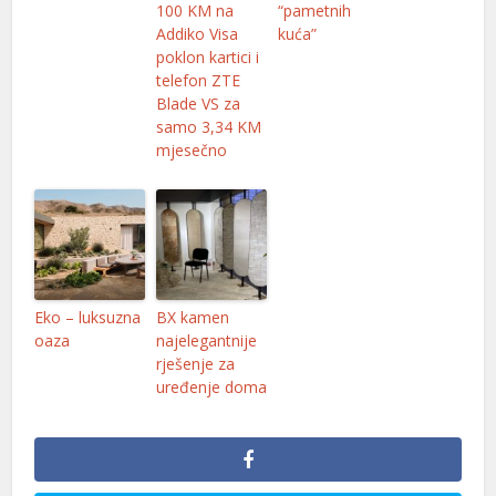
100 KM na
“pametnih
l
Addiko Visa
kuća”
poklon kartici i
l
telefon ZTE
l
Blade VS za
samo 3,34 KM
l
mjesečno
l
Eko – luksuzna
BX kamen
oaza
najelegantnije
l
rješenje za
uređenje doma
l