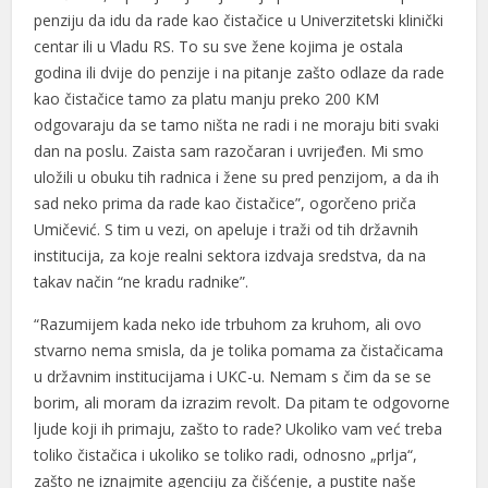
l
penziju da idu da rade kao čistačice u Univerzitetski klinički
centar ili u Vladu RS. To su sve žene kojima je ostala
l
godina ili dvije do penzije i na pitanje zašto odlaze da rade
l
kao čistačice tamo za platu manju preko 200 KM
odgovaraju da se tamo ništa ne radi i ne moraju biti svaki
l
dan na poslu. Zaista sam razočaran i uvrijeđen. Mi smo
uložili u obuku tih radnica i žene su pred penzijom, a da ih
l
sad neko prima da rade kao čistačice”, ogorčeno priča
 al
Umičević. S tim u vezi, on apeluje i traži od tih državnih
institucija, za koje realni sektora izdvaja sredstva, da na
 al
takav način “ne kradu radnike”.
l
“Razumijem kada neko ide trbuhom za kruhom, ali ovo
stvarno nema smisla, da je tolika pomama za čistačicama
l
u državnim institucijama i UKC-u. Nemam s čim da se se
l
borim, ali moram da izrazim revolt. Da pitam te odgovorne
ljude koji ih primaju, zašto to rade? Ukoliko vam već treba
l
toliko čistačica i ukoliko se toliko radi, odnosno „prlja“,
l
zašto ne iznajmite agenciju za čišćenje, a pustite naše