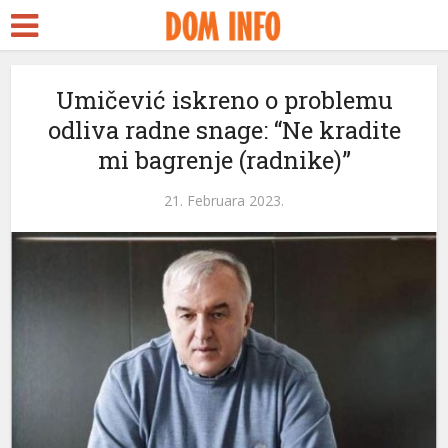
Umičević iskreno o problemu
odliva radne snage: “Ne kradite
mi bagrenje (radnike)”
l
21. Februara 2023.
l
leri