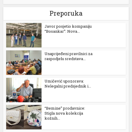
l
Preporuka
l
Javor posjetio kompaniju
“Bosankar”: Nova...
l
l
Unaprijeđeni pravilnici za
l
raspodjelu sredstava...
l
l
Umičević upozorava:
Nelegalni predsjednik i...
l
“Bemine” prodavnice:
Stigla nova kolekcija
l
kožnih...
l