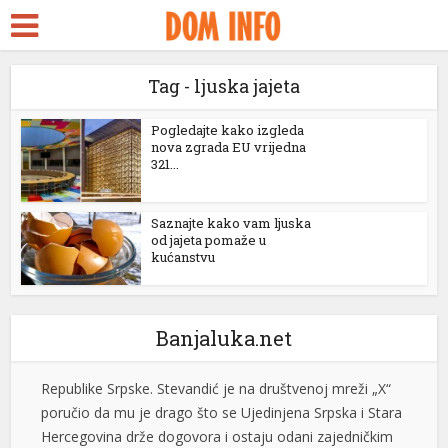
ra Escort
 Seks
Tag - ljuska jajeta
dy
ckstreams
Pogledajte kako izgleda
nova zgrada EU vrijedna
321...
Stevandić iz manastira Draževina: Naš narod treba da
link panel
se oboži, umnoži, da bude jak i obrazovan
link panel
Predsjednik Ujedinjene Srpske Nenad Stevandić posjetio
Saznajte kako vam ljuska
je manastir Draževina, odakle je uputio poruku o
od jajeta pomaže u
link paketleri
kućanstvu
značaju vjere, porodice i obrazovanja za budućnost
link
Republike Srpske. Stevandić je na društvenoj mreži „X“
poručio da mu je drago što se Ujedinjena Srpska i Stara
link
Banjaluka.net
Hercegovina drže dogovora i ostaju odani zajedničkim
vrijednostima. „Drago mi je da se mi iz […]
[...]
link
link
Bukte požari kod Konjica, postoji opasnost od širenja
prema kućama
link panel