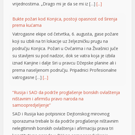
Vatrogasne ekipe od četvrtka, 6. augusta, gase požare
link panel
koji su izbili na tri lokacije uz željezničku prugu na
području Konjica. Požari u Ovčarima i na Živašnici juče
link panel
su stavljeni su pod nadzor, dok se vatra koja je izbila
iznad Kanjine i dalje širi u pravcu Džepske planine ali i
link panel
prema naseljenom području. Pripadnici Profesionalne
link panel
vatrogasne […]
[...]
link panel
”Rusija i SAD da podrže proglašenje bonskih ovlaštenja
ništavnim i afirmišu pravo naroda na
link panel
samoopredjeljenje”
link panel
SAD i Rusija kao potpisnice Dejtonskog mirovnog
sporazuma trebale bi da podrže proglašenje ništavnim
link panel
nelegitimnih bonskih ovlaštenja i afirmaciju prava tri
link panel
konstitutivna naroda u BiH na samoopredjeljenje.
Smatraju to Džozef Šmic i Brajan Kenedi sa prestižnog
link panel
američkog univerziteta Harvard. U tekstu pod naslovom
“BiH: gdje je interes američkog naroda?” ističe se da vid
link panel
neokolonijalne uprave […]
[...]