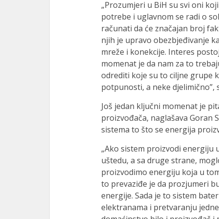
„Prozumjeri u BiH su svi oni koj
potrebe i uglavnom se radi o s
računati da će značajan broj fak
njih je upravo obezbjeđivanje ka
mreže i konekcije. Interes postoj
momenat je da nam za to trebaju
odrediti koje su to ciljne grupe
potpunosti, a neke djelimično”,
Još jedan ključni momenat je pi
proizvođača, naglašava Goran St
sistema to što se energija proiz
„Ako sistem proizvodi energiju u
uštedu, a sa druge strane, mogl
proizvodimo energiju koja u tom
to prevaziđe je da prozjumeri b
energije. Sada je to sistem bate
elektranama i pretvaranju jedne 