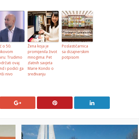
ć o 50.
Žena koja je
Poslastičarnica
ikovom
promijenila život
sa dizajnerskim
niru: Trudimo
mnogima: Pet
potpisom
održati ovaj
zlatnih savjeta
nd i podići ga
Marie Kondo o
iši nivo
sređivanju