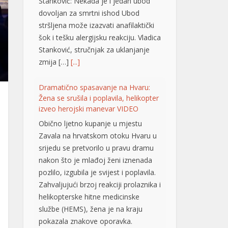
Stanković: Nekada je i jedan ubod
dovoljan za smrtni ishod Ubod
stršljena može izazvati anafilaktički
šok i tešku alergijsku reakciju. Vladica
Stanković, stručnjak za uklanjanje
zmija […]
[...]
Dramatično spasavanje na Hvaru:
Žena se srušila i poplavila, helikopter
izveo herojski manevar VIDEO
Obično ljetno kupanje u mjestu
Zavala na hrvatskom otoku Hvaru u
srijedu se pretvorilo u pravu dramu
nakon što je mlađoj ženi iznenada
pozlilo, izgubila je svijest i poplavila.
Zahvaljujući brzoj reakciji prolaznika i
helikopterske hitne medicinske
službe (HEMS), žena je na kraju
pokazala znakove oporavka.