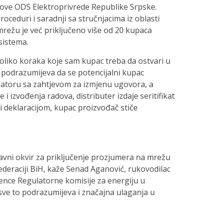
slove ODS Elektroprivrede Republike Srpske.
oceduri i saradnji sa stručnjacima iz oblasti
mrežu je već priključeno više od 20 kupaca
sistema.
oliko koraka koje sam kupac treba da ostvari u
 podrazumijeva da se potencijalni kupac
ratoru sa zahtjevom za izmjenu ugovora, a
i izvođenja radova, distributer izdaje seritifikat
 i deklaracijom, kupac proizvođač stiče
avni okvir za priključenje prozjumera na mrežu
Federaciji BiH, kaže Senad Aganović, rukovodilac
cence Regulatorne komisije za energiju u
 sve to podrazumijeva i značajna ulaganja u