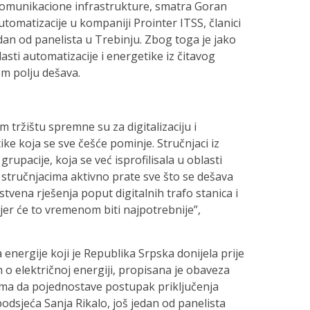
lekomunikacione infrastrukture, smatra Goran
utomatizacije u kompaniji Prointer ITSS, članici
edan od panelista u Trebinju. Zbog toga je jako
asti automatizacije i energetike iz čitavog
om polju dešava.
 tržištu spremne su za digitalizaciju i
ike koja se sve češće pominje. Stručnjaci iz
rupacije, koja se već isprofilisala u oblasti
 stručnjacima aktivno prate sve što se dešava
vena rješenja poput digitalnih trafo stanica i
jer će to vremenom biti najpotrebnije”,
nergije koji je Republika Srpska donijela prije
o električnoj energiji, propisana je obaveza
ema da pojednostave postupak priključenja
dsjeća Sanja Rikalo, još jedan od panelista