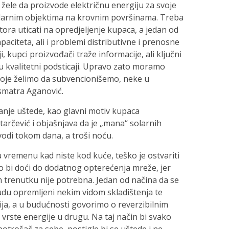
i žele da proizvode električnu energiju za svoje
olarnim objektima na krovnim površinama. Treba
tora uticati na opredjeljenje kupaca, a jedan od
paciteta, ali i problemi distributivne i prenosne
i, kupci proizvođači traže informacije, ali ključni
 kvalitetni podsticaji. Upravo zato moramo
 koje želimo da subvencionišemo, neke u
 smatra Aganović.
tanje uštede, kao glavni motiv kupaca
arčević i objašnjava da je „mana“ solarnih
vodi tokom dana, a troši noću.
 vremenu kad niste kod kuće, teško je ostvariti
o bi doći do dodatnog opterećenja mreže, jer
 trenutku nije potrebna. Jedan od načina da se
udu opremljeni nekim vidom skladištenja te
rija, a u budućnosti govorimo o reverzibilnim
vrste energije u drugu. Na taj način bi svako