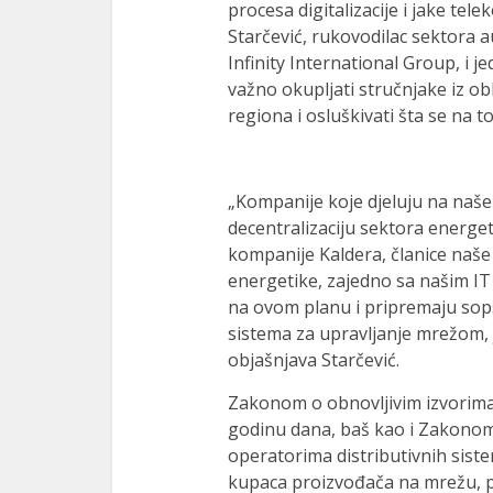
procesa digitalizacije i jake te
Starčević, rukovodilac sektora a
Infinity International Group, i j
važno okupljati stručnjake iz obl
regiona i osluškivati šta se na t
„Kompanije koje djeluju na našem
decentralizaciju sektora energet
kompanije Kaldera, članice naše g
energetike, zajedno sa našim IT
na ovom planu i pripremaju sopst
sistema za upravljanje mrežom, 
objašnjava Starčević.
Zakonom o obnovljivim izvorima e
godinu dana, baš kao i Zakonom 
operatorima distributivnih sist
kupaca proizvođača na mrežu, po