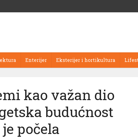
tektura
Enterijer
Eksterijer i hortikultura
Lifes
temi kao važan dio
rgetska budućnost
 je počela