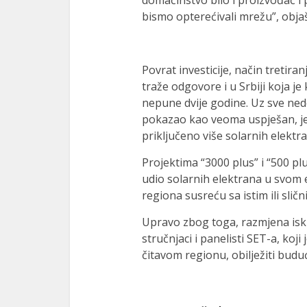
domaćinstvo bilo i proizvođač i 
bismo opterećivali mrežu”, objaš
Povrat investicije, način tretiran
traže odgovore i u Srbiji koja j
nepune dvije godine. Uz sve nedo
pokazao kao veoma uspješan, je
priključeno više solarnih elektra
Projektima “3000 plus” i “500 pl
udio solarnih elektrana u svom 
regiona susreću sa istim ili sli
Upravo zbog toga, razmjena isku
stručnjaci i panelisti SET-a, koji
čitavom regionu, obilježiti bud