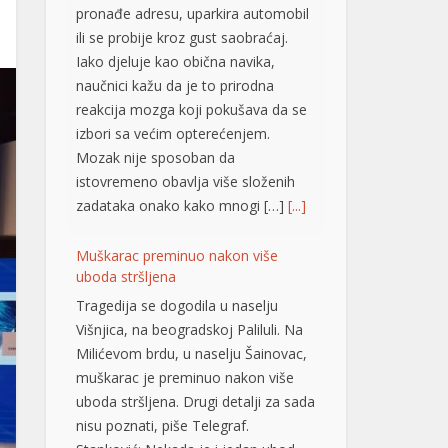
pronađe adresu, uparkira automobil
ili se probije kroz gust saobraćaj.
Iako djeluje kao obična navika,
naučnici kažu da je to prirodna
reakcija mozga koji pokušava da se
izbori sa većim opterećenjem.
Mozak nije sposoban da
istovremeno obavlja više složenih
zadataka onako kako mnogi […]
[...]
Muškarac preminuo nakon više
uboda stršljena
Tragedija se dogodila u naselju
Višnjica, na beogradskoj Paliluli. Na
Milićevom brdu, u naselju Šainovac,
muškarac je preminuo nakon više
uboda stršljena. Drugi detalji za sada
nisu poznati, piše Telegraf.