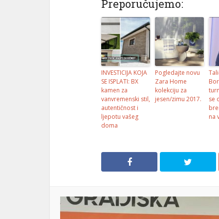
Preporučujemo:
INVESTICIJA KOJA
Pogledajte novu
Tali
SE ISPLATI: BX
Zara Home
Bor
kamen za
kolekciju za
tur
vanvremenski stil,
jesen/zimu 2017.
se 
autentičnost i
bre
ljepotu vašeg
na v
doma