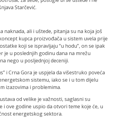
potrošač za sebe, postigle bi se uštede i ne
njava Starčević.
ja naknada, ali i uštede, pitanja su na koja još
e koncept kupca proizvođača u sistem uvela prije
statke koji se ispravljaju “u hodu”, on se ipak
r je u poslednjih godinu dana na mrežu
na nego u posljednjoj deceniji.
us” i Crna Gora je uspjela da višestruko poveća
energetskom sistemu, iako se i u tom dijelu
čnim izazovima i problemima.
stava od velike je važnosti, saglasni su
 je i ove godine uspio da otvori teme koje će, u
ućnost energetskog sektora.