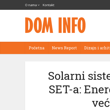
O nama
Kontakt
Početna
News Report
Dizajn i arhi
Solarni sis
SET-a: Ene
već