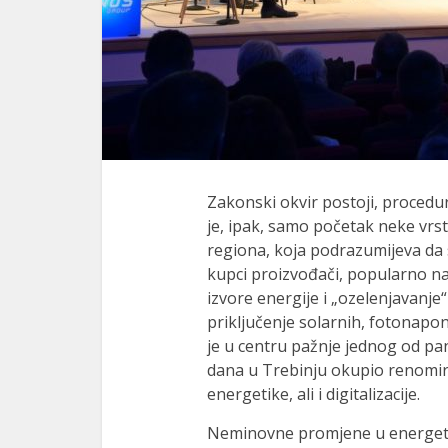
Zakonski okvir postoji, procedu
je, ipak, samo početak neke vr
regiona, koja podrazumijeva da s
kupci proizvođači, popularno n
izvore energije i „ozelenjavanje
priključenje solarnih, fotonapons
je u centru pažnje jednog od pan
dana u Trebinju okupio renomira
energetike, ali i digitalizacije.
Neminovne promjene u energets