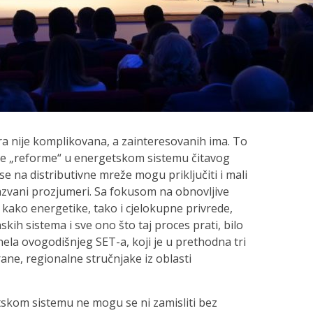
ra nije komplikovana, a zainteresovanih ima. To
ste „reforme“ u energetskom sistemu čitavog
e na distributivne mreže mogu priključiti i mali
azvani prozjumeri. Sa fokusom na obnovljive
“ kako energetike, tako i cjelokupne privrede,
kih sistema i sve ono što taj proces prati, bilo
ela ovogodišnjeg SET-a, koji je u prethodna tri
ne, regionalne stručnjake iz oblasti
kom sistemu ne mogu se ni zamisliti bez