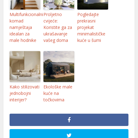
Multifunkcionalni
Proljetno
Pogledajte
komad
cvijeće:
prekrasni
namještaja
Koristite ga za
projekat
idealan za
ukrašavanje
minimalističke
male hodnike
vašeg doma
kuće u šumi
Kako stilizovati
Ekološke male
jednobojni
kuće na
interijer?
točkovima