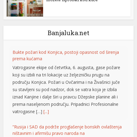
ener
Banjaluka.net
Bukte požari kod Konjica, postoji opasnost od širenja
prema kućama
Vatrogasne ekipe od četvrtka, 6. augusta, gase požare
koji su izbili na tri lokacije uz željezničku prugu na
području Konjica. Požari u Ovčarima i na Živašnici juče
su stavljeni su pod nadzor, dok se vatra koja je izbila
iznad Kanjine i dalje širi u pravcu Džepske planine ali i
prema naseljenom području. Pripadnici Profesionalne
vatrogasne […]
[...]
”Rusija i SAD da podrže proglašenje bonskih ovlaštenja
ništavnim i afirmišu pravo naroda na