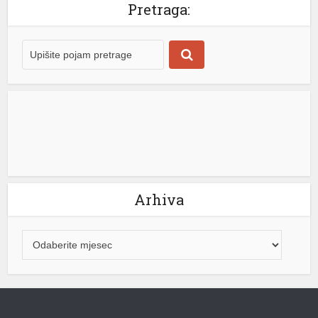
Pretraga:
poručio da mu je drago što se Ujedinjena Srpska i Stara
Hercegovina drže dogovora i ostaju odani zajedničkim
vrijednostima. „Drago mi je da se mi iz […]
[...]
Arhiva