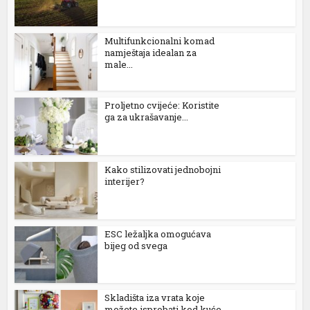
Multifunkcionalni komad
namještaja idealan za
male...
Proljetno cvijeće: Koristite
ga za ukrašavanje...
Kako stilizovati jednobojni
interijer?
ESC ležaljka omogućava
bijeg od svega
Skladišta iza vrata koje
možete isprobati kod kuće