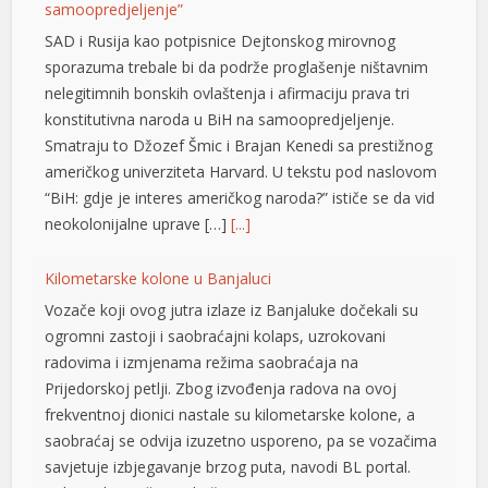
samoopredjeljenje”
SAD i Rusija kao potpisnice Dejtonskog mirovnog
sporazuma trebale bi da podrže proglašenje ništavnim
nelegitimnih bonskih ovlaštenja i afirmaciju prava tri
konstitutivna naroda u BiH na samoopredjeljenje.
yüsü
Smatraju to Džozef Šmic i Brajan Kenedi sa prestižnog
američkog univerziteta Harvard. U tekstu pod naslovom
“BiH: gdje je interes američkog naroda?” ističe se da vid
neokolonijalne uprave […]
[...]
Kilometarske kolone u Banjaluci
Vozače koji ovog jutra izlaze iz Banjaluke dočekali su
ogromni zastoji i saobraćajni kolaps, uzrokovani
radovima i izmjenama režima saobraćaja na
Prijedorskoj petlji. Zbog izvođenja radova na ovoj
frekventnoj dionici nastale su kilometarske kolone, a
saobraćaj se odvija izuzetno usporeno, pa se vozačima
savjetuje izbjegavanje brzog puta, navodi BL portal.