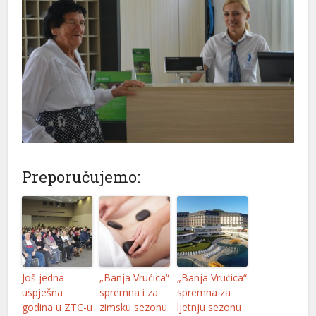
Preporučujemo:
Još jedna
„Banja Vrućica“
„Banja Vrućica“
uspješna
spremna i za
spremna za
godina u ZTC-u
zimsku sezonu
ljetnju sezonu