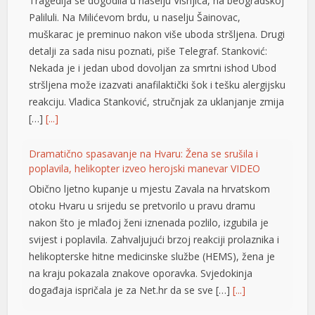
Tragedija se dogodila u naselju Višnjica, na beogradskoj
Paliluli. Na Milićevom brdu, u naselju Šainovac,
muškarac je preminuo nakon više uboda stršljena. Drugi
detalji za sada nisu poznati, piše Telegraf. Stanković:
Nekada je i jedan ubod dovoljan za smrtni ishod Ubod
stršljena može izazvati anafilaktički šok i tešku alergijsku
reakciju. Vladica Stanković, stručnjak za uklanjanje zmija
[…]
[...]
Dramatično spasavanje na Hvaru: Žena se srušila i
poplavila, helikopter izveo herojski manevar VIDEO
Obično ljetno kupanje u mjestu Zavala na hrvatskom
otoku Hvaru u srijedu se pretvorilo u pravu dramu
nakon što je mlađoj ženi iznenada pozlilo, izgubila je
t
svijest i poplavila. Zahvaljujući brzoj reakciji prolaznika i
helikopterske hitne medicinske službe (HEMS), žena je
na kraju pokazala znakove oporavka. Svjedokinja
događaja ispričala je za Net.hr da se sve […]
[...]
u