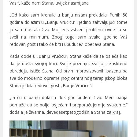
Vas.“, kaže nam Stana, uvijek nasmijana.
„Od kako sam krenula u banju nisam prekidala. Punih 58
godina dolazim u „Banju Vrućicu“ i jedino zahvaljujući tome
ja sam i ostala živa. Moji zdravstveni problemi ovde su se
sveli na minimum. Zbog toga sam svake godine Vaš
redovan gost i tako će biti i ubuduće.“ obećava Stana.
Kada dođe u „Banju Vrućicu“, Stana kaže da se osjeća kao
da je došla svojoj kući. Svi je poznaju, svi joj se iskreno
obraduju, ističe Stana. Od prvih improvizovanih bazena pa
sve do moderno opremeljnog centralnog terapijskog bloka
Stana je bila redovni gost „Banje Vrućice“.
„Ja ću u banju dolaziti dok god budem živa. Meni banja
pomaže da se bolje osjećam i preporučujem je svakome.“
dodala je živahna, devedesetpetogodišnja Stana za kraj.