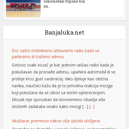
rukometaši Srpske bili
na...
Banjaluka.net
Evo zašto instinktivno utišavamo radio kada se
parkiramo ili tražimo adresu
Gotovo svaki vozač je bar jednom utišao radio kada je
pokušavao da pronađe adresu, uparkira automobil ili se
probije kroz gust saobraćaj. Iako djeluje kao obična
navika, naučnici kažu da je to prirodna reakcija mozga
koji pokušava da se izbori sa većim opterećenjem.
Mozak nije sposoban da istovremeno obavlja više
složenih zadataka onako kako mnogi […]
[...]
Muškarac preminuo nakon više uboda stršljena