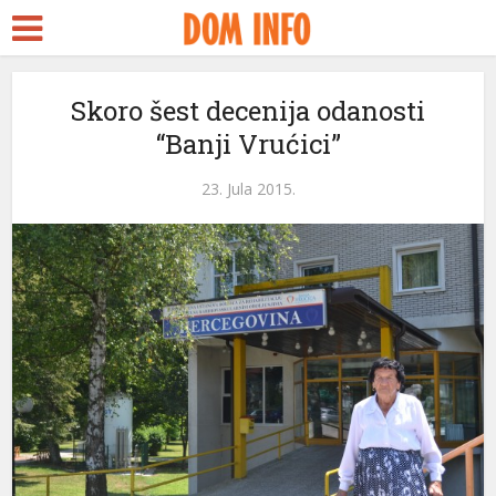
Skoro šest decenija odanosti
“Banji Vrućici”
23. Jula 2015.
ri