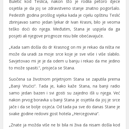
Buletić kod Teslića, nakon što je rodila petoro djece
osjetila je da joj se zdravstveno stanje znatno pogoršalo.
Pedestih godina prošlog vijeka kada je cijelu opštinu Teslić
zbrinjavao samo jedan ljekar dr Ivan Krasni, bilo je veoma
teško doći do njega. Međutim, Stana je uspjela da ga
posjeti ali njegove prognoze nisu bile obećavajuće.
„Kada sam došla do dr Krasnog on mi je rekao da ništa ne
može da uradi za moje srce koje je sve više i više slabilo.
Savjetovao mi je je da odem u banju i rekao da me jedino
to može spasiti.“, prisjeća se Stana.
Suočena sa životnom prijetnjom Stana se zaputila prema
„Banji Vrućici“. Tada je, kako kaže Stana, na banji radio
samo jedan bazen i svi gosti su zajedno išli u njega. Već
nakon prvog boravka u banji Stana je osjetila da joj je srce
jače i da se bolje osjeća. Od tada pa sve do danas Stane je
svake godine redovni gost hotela „Hercegovina“.
„Znate ja možda više ne bi bila ni živa da nisam došla kod