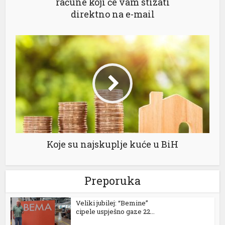
račune koji će vam stizati
direktno na e-mail
Koje su najskuplje kuće u BiH
Preporuka
Veliki jubilej: “Bemine”
cipele uspješno gaze 22...