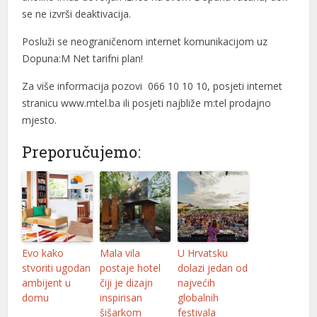
se ne izvrši deaktivacija.
Posluži se neograničenom internet komunikacijom uz
Dopuna:M Net tarifni plan!
Za više informacija pozovi 066 10 10 10, posjeti internet
stranicu www.mtel.ba ili posjeti najbliže m:tel prodajno
mjesto.
Preporučujemo:
Evo kako
Mala vila
U Hrvatsku
stvoriti ugodan
postaje hotel
dolazi jedan od
ambijent u
čiji je dizajn
najvećih
domu
inspirisan
globalnih
šišarkom
festivala