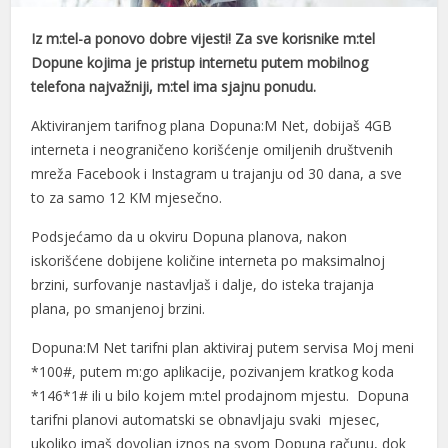
Iz m:tel-a ponovo dobre vijesti! Za sve korisnike m:tel
Dopune kojima je pristup internetu putem mobilnog
telefona najvažniji, m:tel ima sjajnu ponudu.
Aktiviranjem tarifnog plana Dopuna:M Net, dobijaš 4GB
interneta i neograničeno korišćenje omiljenih društvenih
mreža Facebook i Instagram u trajanju od 30 dana, a sve
to za samo 12 KM mjesečno.
Podsjećamo da u okviru Dopuna planova, nakon
iskorišćene dobijene količine interneta po maksimalnoj
brzini, surfovanje nastavljaš i dalje, do isteka trajanja
plana, po smanjenoj brzini.
Dopuna:M Net tarifni plan aktiviraj putem servisa Moj meni
*100#, putem m:go aplikacije, pozivanjem kratkog koda
*146*1# ili u bilo kojem m:tel prodajnom mjestu. Dopuna
tarifni planovi automatski se obnavljaju svaki mjesec,
ukoliko imaš dovoljan iznos na svom Dopuna računu, dok