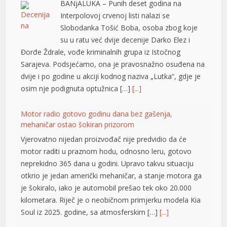
BANjALUKA – Punih deset godina na
Interpolovoj crvenoj listi nalazi se
Slobodanka Tošić Boba, osoba zbog koje
su u ratu već dvije decenije Darko Elez i
Đorđe Ždrale, vođe kriminalnih grupa iz Istočnog
Sarajeva. Podsjećamo, ona je pravosnažno osuđena na
dvije i po godine u akciji kodnog naziva „Lutka“, gdje je
osim nje podignuta optužnica […]
[...]
Motor radio gotovo godinu dana bez gašenja,
mehaničar ostao šokiran prizorom
Vjerovatno nijedan proizvođač nije predvidio da će
motor raditi u praznom hodu, odnosno leru, gotovo
neprekidno 365 dana u godini. Upravo takvu situaciju
otkrio je jedan američki mehaničar, a stanje motora ga
je šokiralo, iako je automobil prešao tek oko 20.000
kilometara. Riječ je o neobičnom primjerku modela Kia
Soul iz 2025. godine, sa atmosferskim […]
[...]