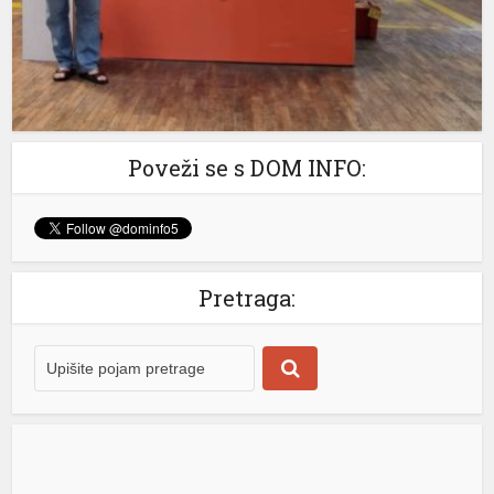
transportovali smo vodu iz našeg najvećeg izvorišta iz
Maglajana do Laktaša […]
[...]
Poveži se s DOM INFO:
Pretraga: