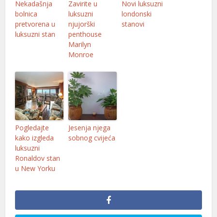
Nekadašnja
Zavirite u
Novi luksuzni
bolnica
luksuzni
londonski
nel
pretvorena u
njujorški
stanovi
luksuzni stan
penthouse
nel
Marilyn
nel
Monroe
nel
nel
nel
Pogledajte
Jesenja njega
nel
kako izgleda
sobnog cvijeća
nel
luksuzni
Ronaldov stan
nel
u New Yorku
nel
nel