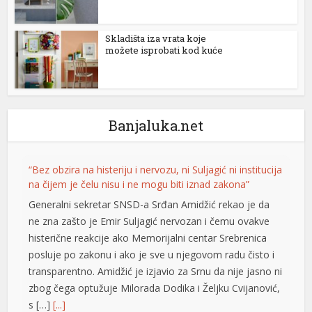
nel
Skladišta iza vrata koje
možete isprobati kod kuće
nel
nel
nel
Banjaluka.net
nel
“Bez obzira na histeriju i nervozu, ni Suljagić ni institucija
na čijem je čelu nisu i ne mogu biti iznad zakona”
nel
Generalni sekretar SNSD-a Srđan Amidžić rekao je da
nel
ne zna zašto je Emir Suljagić nervozan i čemu ovakve
histerične reakcije ako Memorijalni centar Srebrenica
nel
posluje po zakonu i ako je sve u njegovom radu čisto i
nel
transparentno. Amidžić je izjavio za Srnu da nije jasno ni
zbog čega optužuje Milorada Dodika i Željku Cvijanović,
nel
s […]
[...]