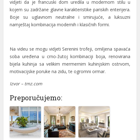
vidjeti da je francuski dom uredila u modernom stilu u
nel
kojem su zadržane glavne karakteristike pariskih enterijera.
nel
Boje su uglavnom neutralne i smirujuće, a luksuzni
namještaj kombinacija modernih i klasičnih formi.
nel
ın al
Na videu se mogu vidjeti Serenini trofeji, omiljena spavaća
ın al
soba uređena u crno-žutoj kombinaciji boja, renovirana
bijela kuhinja sa velikim mermernim kuhinjskim ostrvom,
nel
motivacijske poruke na zidu, te ogromni ormar.
nel
Izvor – tmz.com
nel
Preporučujemo:
nel
nel
nel
nel