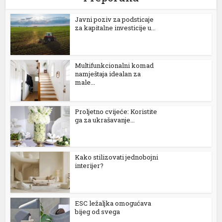
Јavni poziv za podsticaje
nk
za kapitalne investicije u...
Multifunkcionalni komad
namještaja idealan za
male...
ın al
nel
Proljetno cvijeće: Koristite
ga za ukrašavanje...
nel
nel
Kako stilizovati jednobojni
nel
interijer?
nel
nel
ESC ležaljka omogućava
bijeg od svega
nel