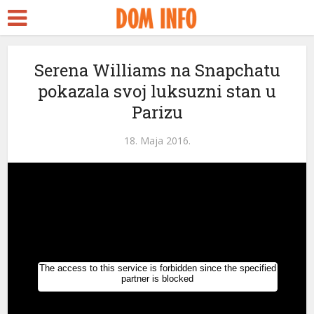
ort
Serena Williams na Snapchatu
pokazala svoj luksuzni stan u
ms
Parizu
nel
18. Maja 2016.
nel
ketleri
nel