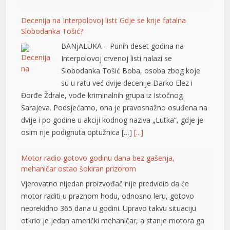
nel
Decenija na Interpolovoj listi: Gdje se krije fatalna
nel
Slobodanka Tošić?
BANjALUKA – Punih deset godina na
nel
Interpolovoj crvenoj listi nalazi se
nel
Slobodanka Tošić Boba, osoba zbog koje
su u ratu već dvije decenije Darko Elez i
nel
Đorđe Ždrale, vođe kriminalnih grupa iz Istočnog
Sarajeva. Podsjećamo, ona je pravosnažno osuđena na
nel
dvije i po godine u akciji kodnog naziva „Lutka“, gdje je
ın al
osim nje podignuta optužnica […]
[...]
nel
Motor radio gotovo godinu dana bez gašenja,
nel
mehaničar ostao šokiran prizorom
Vjerovatno nijedan proizvođač nije predvidio da će
nel
motor raditi u praznom hodu, odnosno leru, gotovo
neprekidno 365 dana u godini. Upravo takvu situaciju
nel
otkrio je jedan američki mehaničar, a stanje motora ga
nel