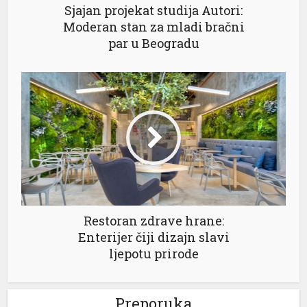
Sjajan projekat studija Autori:
Moderan stan za mladi bračni
par u Beogradu
nel
nel
nel
nel
Restoran zdrave hrane:
Enterijer čiji dizajn slavi
nel
ljepotu prirode
nel
Preporuka