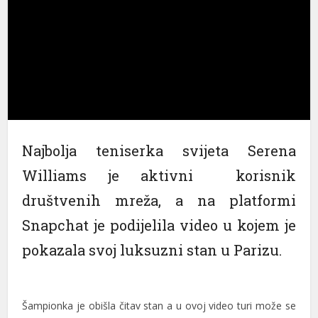
nel
nel
nel
nel
nel
Najbolja teniserka svijeta Serena
nel
Williams je aktivni korisnik
nel
društvenih mreža, a na platformi
nel
Snapchat je podijelila video u kojem je
nel
pokazala svoj luksuzni stan u Parizu.
nel
nel
Šampionka je obišla čitav stan a u ovoj video turi može se