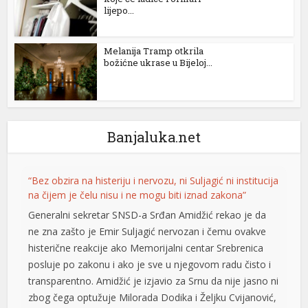
lijepo...
l
Melanija Tramp otkrila
l
božićne ukrase u Bijeloj...
l
l
Banjaluka.net
t
“Bez obzira na histeriju i nervozu, ni Suljagić ni institucija
t
na čijem je čelu nisu i ne mogu biti iznad zakona”
Generalni sekretar SNSD-a Srđan Amidžić rekao je da
ne zna zašto je Emir Suljagić nervozan i čemu ovakve
histerične reakcije ako Memorijalni centar Srebrenica
posluje po zakonu i ako je sve u njegovom radu čisto i
transparentno. Amidžić je izjavio za Srnu da nije jasno ni
zbog čega optužuje Milorada Dodika i Željku Cvijanović,