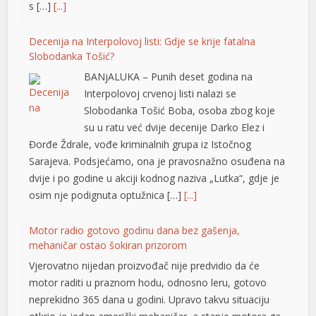
s […]
[...]
Decenija na Interpolovoj listi: Gdje se krije fatalna
Slobodanka Tošić?
BANjALUKA – Punih deset godina na
Interpolovoj crvenoj listi nalazi se
Slobodanka Tošić Boba, osoba zbog koje
su u ratu već dvije decenije Darko Elez i
Đorđe Ždrale, vođe kriminalnih grupa iz Istočnog
Sarajeva. Podsjećamo, ona je pravosnažno osuđena na
t
dvije i po godine u akciji kodnog naziva „Lutka“, gdje je
osim nje podignuta optužnica […]
[...]
Motor radio gotovo godinu dana bez gašenja,
mehaničar ostao šokiran prizorom
t
Vjerovatno nijedan proizvođač nije predvidio da će
motor raditi u praznom hodu, odnosno leru, gotovo
su
neprekidno 365 dana u godini. Upravo takvu situaciju
su