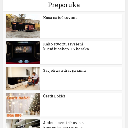
Preporuka
Kuća na točkovima
Kako stvoriti savršeni
kućni bioskop u 6 koraka
Savjeti za zdraviju zimu
al
l
l
Čestit Božić!
l
l
Jednostavni trikovi uz
l
koje će ladice i ormari