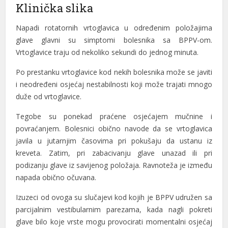
Klinička slika
Napadi rotatornih vrtoglavica u određenim položajima
glave glavni su simptomi bolesnika sa BPPV-om.
Vrtoglavice traju od nekoliko sekundi do jednog minuta.
al
Po prestanku vrtoglavice kod nekih bolesnika može se javiti
i neodređeni osjećaj nestabilnosti koji može trajati mnogo
al
duže od vrtoglavice.
Tegobe su ponekad praćene osjećajem mučnine i
povraćanjem. Bolesnici obično navode da se vrtoglavica
javila u jutarnjim časovima pri pokušaju da ustanu iz
kreveta. Zatim, pri zabacivanju glave unazad ili pri
podizanju glave iz savijenog položaja. Ravnoteža je između
napada obično očuvana.
Izuzeci od ovoga su slučajevi kod kojih je BPPV udružen sa
parcijalnim vestibularnim parezama, kada nagli pokreti
glave bilo koje vrste mogu provocirati momentalni osjećaj