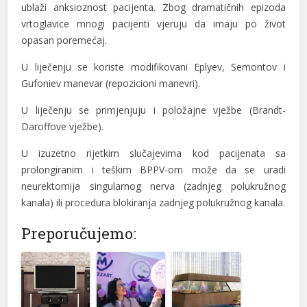
ublaži anksioznost pacijenta. Zbog dramatičnih epizoda
vrtoglavice mnogi pacijenti vjeruju da imaju po život
opasan poremećaj.
U liječenju se koriste modifikovani Eplyev, Semontov i
Gufoniev manevar (repozicioni manevri).
U liječenju se primjenjuju i položajne vježbe (Brandt-
l
Daroffove vježbe).
U izuzetno rijetkim slučajevima kod pacijenata sa
prolongiranim i teškim BPPV-om može da se uradi
l
neurektomija singularnog nerva (zadnjeg polukružnog
kanala) ili procedura blokiranja zadnjeg polukružnog kanala.
l
Preporučujemo:
l