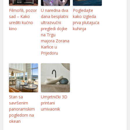
Filmofili, pozor
U naredna dva
Pogledajte
sad – Kako
dana besplatni
kako izgleda
urediti kućno
ultrazvučni
prva plutajuća
kino
pregledi dojke
kuhinja
na Trgu
majora Zorana
Karlice u
Prijedoru
l
Stan sa
Umjetnički 3D
savršenim
printani
panoramskim
umivaonik
pogledom na
okean