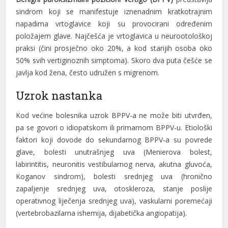
sindrom koji se manifestuje iznenadnim kratkotrajnim
napadima vrtoglavice koji su provocirani određenim
položajem glave. Najčešća je vrtoglavica u neurootološkoj
praksi (čini prosječno oko 20%, a kod starijih osoba oko
50% svih vertiginoznih simptoma). Skoro dva puta češće se
javlja kod žena, često udružen s migrenom.
Uzrok nastanka
Kod većine bolesnika uzrok BPPV-a ne može biti utvrđen,
pa se govori o idiopatskom ili primarnom BPPV-u. Etiološki
faktori koji dovode do sekundarnog BPPV-a su povrede
glave, bolesti unutrašnjeg uva (Menierova bolest,
labirintitis, neuronitis vestibularnog nerva, akutna gluvoća,
Koganov sindrom), bolesti srednjeg uva (hronično
zapaljenje srednjeg uva, otoskleroza, stanje poslije
operativnog liječenja srednjeg uva), vaskularni poremećaji
(vertebrobazilarna ishemija, dijabetička angiopatija).