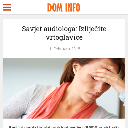
Savjet audiologa: Izliječite
vrtoglavice
11. Februara 2015.
leri
Benigni paroksizmalni pozicioni vertigo (BPPV)
predstavlja