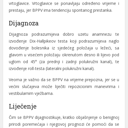
vrtoglavice. Vrtoglavice se ponavljaju određeno vrijeme i
prestaju, jer BPPV ima tendenciju spontanog prestanka.
Dijagnoza
Dijagnoza podrazumijeva dobro uzetu anamnezu te
izvođenje Dix-Hallpikeov testa koji podrazumijeva naglo
dovođenje bolesnika iz sjedećeg položaja u ležeći, sa
glavom u visećem položaju okrenutom desno ili lijevo pod
uglom od 45° (za prednji i zadnji polukružni kanal), te
izvođenje roll-testa (lateralni polukružni kanal).
Veoma je važno da se BPPV na vrijeme prepozna, jer se u
većini slučajeva može liječiti repozicionim manevrima i
vestibularnim vježbama.
Liječenje
Čim se BPPV dijagnostikuje, kratko objašnjenje o benignoj
prirodi poremećaja i njegovoj prognozi će pomoći da se