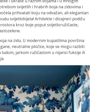
datke i ukrase u raznim bojama i u mnogim
trebom svijetlih i hrabrih boja na zidovima i
počela prihvatati boju na odvažan, ali elegantan
udu svijetlobijela! Arhitekte i dizajneri podižu
rostora kroz boje poput svijetloružičaste,
astozelene.
boja na zidu. U modernim kupatilima površina
lagane, neutralne pločice, koje se mogu razbiti
 ludom, jarkom ružičastom u nijansi fuksije ili
ja.