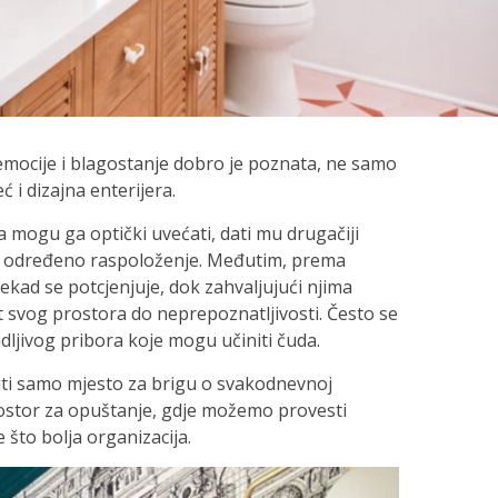
 emocije i blagostanje dobro je poznata, ne samo
ć i dizajna enterijera.
 mogu ga optički uvećati, dati mu drugačiji
čno određeno raspoloženje. Međutim, prema
nekad se potcjenjuje, dok zahvaljujući njima
 svog prostora do neprepoznatljivosti. Često se
ljivog pribora koje mogu učiniti čuda.
biti samo mjesto za brigu o svakodnevnoj
prostor za opuštanje, gdje možemo provesti
 što bolja organizacija.