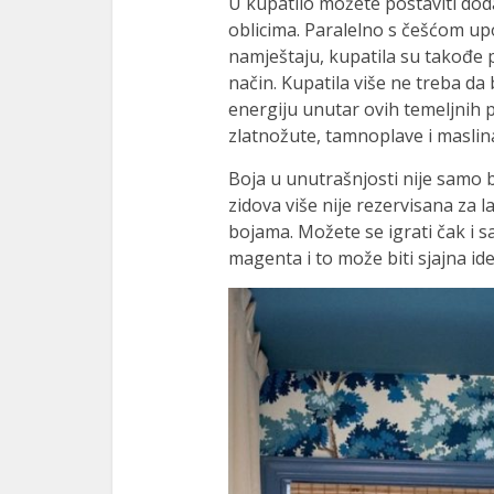
U kupatilo možete postaviti do
oblicima. Paralelno s češćom upo
namještaju, kupatila su takođe 
način. Kupatila više ne treba da b
energiju unutar ovih temeljnih p
zlatnožute, tamnoplave i maslin
Boja u unutrašnjosti nije samo 
zidova više nije rezervisana za 
bojama. Možete se igrati čak i sa
magenta i to može biti sjajna ide