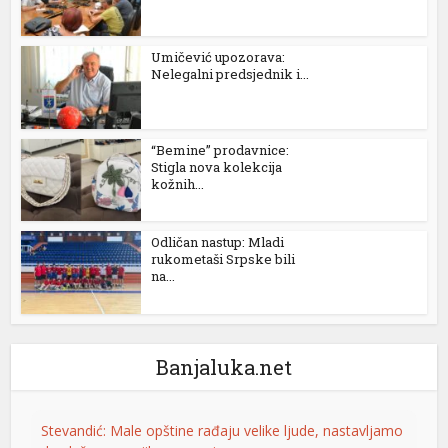
Umičević upozorava:
Nelegalni predsjednik i...
“Bemine” prodavnice:
Stigla nova kolekcija
kožnih...
Odličan nastup: Mladi
rukometaši Srpske bili
na...
Banjaluka.net
yüsü
Stevandić: Male opštine rađaju velike ljude, nastavljamo