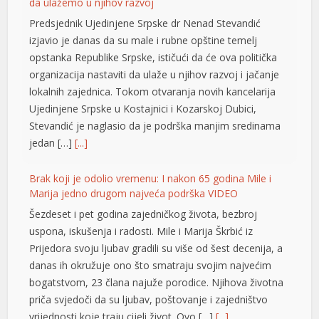
da ulažemo u njihov razvoj
Predsjednik Ujedinjene Srpske dr Nenad Stevandić
izjavio je danas da su male i rubne opštine temelj
opstanka Republike Srpske, ističući da će ova politička
organizacija nastaviti da ulaže u njihov razvoj i jačanje
lokalnih zajednica. Tokom otvaranja novih kancelarija
Ujedinjene Srpske u Kostajnici i Kozarskoj Dubici,
Stevandić je naglasio da je podrška manjim sredinama
jedan […]
[...]
Brak koji je odolio vremenu: I nakon 65 godina Mile i
Marija jedno drugom najveća podrška VIDEO
Šezdeset i pet godina zajedničkog života, bezbroj
uspona, iskušenja i radosti. Mile i Marija Škrbić iz
Prijedora svoju ljubav gradili su više od šest decenija, a
danas ih okružuje ono što smatraju svojim najvećim
bogatstvom, 23 člana najuže porodice. Njihova životna
priča svjedoči da su ljubav, poštovanje i zajedništvo
vrijednosti koje traju cijeli život. Ovo […]
[...]