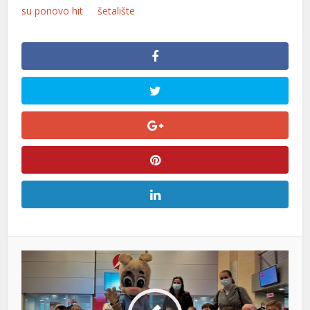
su ponovo hit
šetalište