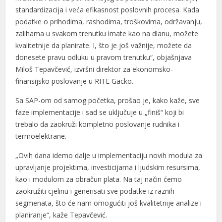
standardizacija i veća efikasnost poslovnih procesa. Kada
podatke o prihodima, rashodima, troškovima, održavanju,
zalihama u svakom trenutku imate kao na dlanu, možete
kvalitetnije da planirate. I, što je još važnije, možete da
donesete pravu odluku u pravom trenutku“, objašnjava
Miloš Tepavčević, izvršni direktor za ekonomsko-
finansijsko poslovanje u RITE Gacko.
Sa SAP-om od samog početka, prošao je, kako kaže, sve
faze implementacije i sad se uključuje u „finiš“ koji bi
trebalo da zaokruži kompletno poslovanje rudnika i
termoelektrane.
„Ovih dana idemo dalje u implementaciju novih modula za
upravljanje projektima, investicijama i ljudskim resursima,
kao i modulom za obračun plata. Na taj način ćemo
zaokružiti cjelinu i generisati sve podatke iz raznih
segmenata, što će nam omogućiti još kvalitetnije analize i
planiranje“, kaže Tepavčević.