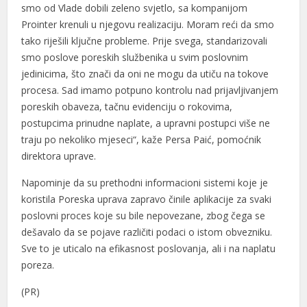
smo od Vlade dobili zeleno svjetlo, sa kompanijom
Prointer krenuli u njegovu realizaciju. Moram reći da smo
tako riješili ključne probleme. Prije svega, standarizovali
smo poslove poreskih službenika u svim poslovnim
jedinicima, što znači da oni ne mogu da utiču na tokove
procesa. Sad imamo potpuno kontrolu nad prijavljivanjem
poreskih obaveza, tačnu evidenciju o rokovima,
postupcima prinudne naplate, a upravni postupci više ne
traju po nekoliko mjeseci“, kaže Persa Paić, pomoćnik
direktora uprave.
Napominje da su prethodni informacioni sistemi koje je
koristila Poreska uprava zapravo činile aplikacije za svaki
poslovni proces koje su bile nepovezane, zbog čega se
dešavalo da se pojave različiti podaci o istom obvezniku.
Sve to je uticalo na efikasnost poslovanja, ali i na naplatu
poreza.
(PR)