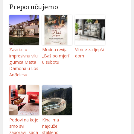
Preporučujemo:
Zavirite u
Modna revija
Vitrine za ljepši
impresivnu vilu
„Baš po mjeri“
dom
glumca Matta
u subotu
Damona u Los
Anđelesu
Podovi na koje
Kina ima
smo svi
najduže
zaboravili sada
stakleno