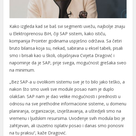
Kako izgleda kad se baš svi segmenti uvežu, najbolje znaju
u Elektroprenosu BiH, čiji SAP sistem, kako ističu,
kompanija Prointer godinama uspješno održava. Sa četiri
bruto bilansa koja su, nekad, sabirana u eksel tabeli, pisali
smo i brisali kao u školi, objašnjava Cvijeta Dragović i
napominje da je SAP, prije svega, mogućnost grešaka sveo
na minimum.
„Bez SAP-a u ovolikom sistemu sve je to bilo jako teško, a
nakon što smo uveli sve module posao nam je duplo
olakšan. SAP nam je dao velike mogućnosti i prednosti u
odnosu na sve prethodne informacione sisteme, u domenu
planiranja, organizacije, izvještavanja, a uštedjeli smo na
vremenu i ljudskim resursima. Uvođenje svih modula bio je
zahtjevan, ali izuzetno isplativ posao i danas smo ponosni
na tu praksu“, kaže Dragović.