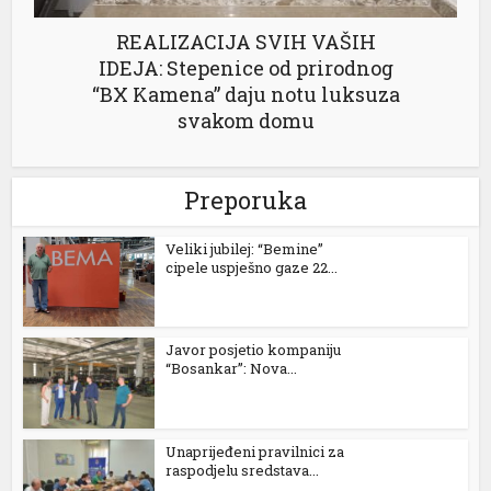
REALIZACIJA SVIH VAŠIH
IDEJA: Stepenice od prirodnog
“BX Kamena” daju notu luksuza
svakom domu
Preporuka
Veliki jubilej: “Bemine”
cipele uspješno gaze 22...
Javor posjetio kompaniju
“Bosankar”: Nova...
ener
Unaprijeđeni pravilnici za
raspodjelu sredstava...