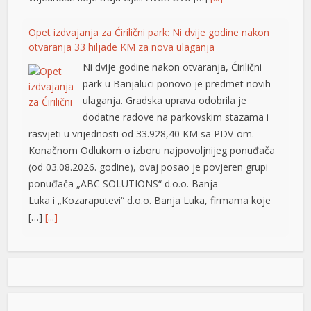
Opet izdvajanja za Ćirilični park: Ni dvije godine nakon
otvaranja 33 hiljade KM za nova ulaganja
Ni dvije godine nakon otvaranja, Ćirilični
park u Banjaluci ponovo je predmet novih
ulaganja. Gradska uprava odobrila je
dodatne radove na parkovskim stazama i
rasvjeti u vrijednosti od 33.928,40 KM sa PDV-om.
Konačnom Odlukom o izboru najpovoljnijeg ponuđača
(od 03.08.2026. godine), ovaj posao je povjeren grupi
ponuđača „ABC SOLUTIONS“ d.o.o. Banja
Luka i „Kozaraputevi“ d.o.o. Banja Luka, firmama koje
[…]
[...]
Preminuo Drago Galić: Euroherc se oprašta od jednog
od svojih osnivača
U 73. godini preminuo je Drago Galić iz
Širokog Brijega, jedan od osnivača