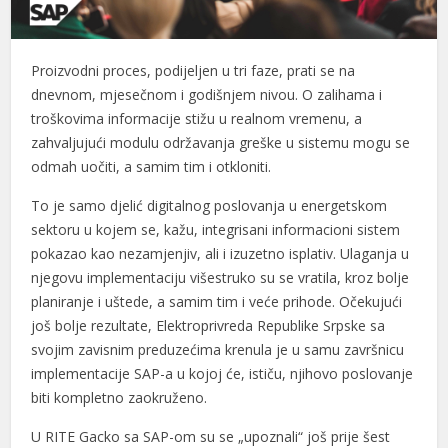
Proizvodni proces, podijeljen u tri faze, prati se na
dnevnom, mjesečnom i godišnjem nivou. O zalihama i
troškovima informacije stižu u realnom vremenu, a
zahvaljujući modulu održavanja greške u sistemu mogu se
odmah uočiti, a samim tim i otkloniti.
To je samo djelić digitalnog poslovanja u energetskom
sektoru u kojem se, kažu, integrisani informacioni sistem
pokazao kao nezamjenjiv, ali i izuzetno isplativ. Ulaganja u
njegovu implementaciju višestruko su se vratila, kroz bolje
planiranje i uštede, a samim tim i veće prihode. Očekujući
još bolje rezultate, Elektroprivreda Republike Srpske sa
svojim zavisnim preduzećima krenula je u samu završnicu
implementacije SAP-a u kojoj će, ističu, njihovo poslovanje
biti kompletno zaokruženo.
U RITE Gacko sa SAP-om su se „upoznali“ još prije šest