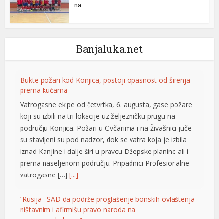
na...
Banjaluka.net
Bukte požari kod Konjica, postoji opasnost od širenja
prema kućama
Vatrogasne ekipe od četvrtka, 6. augusta, gase požare
koji su izbili na tri lokacije uz željezničku prugu na
al
području Konjica. Požari u Ovčarima i na Živašnici juče
su stavljeni su pod nadzor, dok se vatra koja je izbila
iznad Kanjine i dalje širi u pravcu Džepske planine ali i
prema naseljenom području. Pripadnici Profesionalne
vatrogasne […]
[...]
”Rusija i SAD da podrže proglašenje bonskih ovlaštenja
ništavnim i afirmišu pravo naroda na