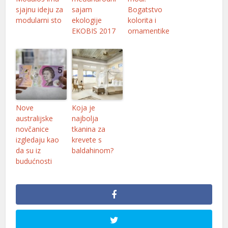
sjajnu ideju za
sajam
Bogatstvo
modularni sto
ekologije
kolorita i
EKOBIS 2017
ornamentike
Nove
Koja je
australijske
najbolja
novčanice
tkanina za
izgledaju kao
krevete s
da su iz
baldahinom?
budućnosti