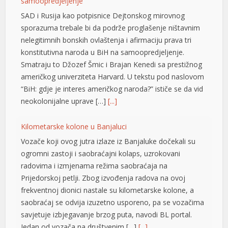
samoopredjeljenje”
SAD i Rusija kao potpisnice Dejtonskog mirovnog
sporazuma trebale bi da podrže proglašenje ništavnim
nelegitimnih bonskih ovlaštenja i afirmaciju prava tri
konstitutivna naroda u BiH na samoopredjeljenje.
Smatraju to Džozef Šmic i Brajan Kenedi sa prestižnog
američkog univerziteta Harvard. U tekstu pod naslovom
“BiH: gdje je interes američkog naroda?” ističe se da vid
neokolonijalne uprave […]
[...]
t
Kilometarske kolone u Banjaluci
t
Vozače koji ovog jutra izlaze iz Banjaluke dočekali su
ogromni zastoji i saobraćajni kolaps, uzrokovani
radovima i izmjenama režima saobraćaja na
Prijedorskoj petlji. Zbog izvođenja radova na ovoj
frekventnoj dionici nastale su kilometarske kolone, a
saobraćaj se odvija izuzetno usporeno, pa se vozačima
savjetuje izbjegavanje brzog puta, navodi BL portal.
Jedan od vozača na društvenim […]
[...]