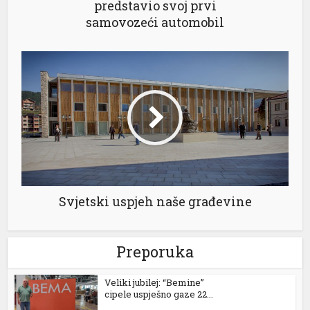
predstavio svoj prvi
samovozeći automobil
al
Svjetski uspjeh naše građevine
Preporuka
Veliki jubilej: “Bemine”
cipele uspješno gaze 22...