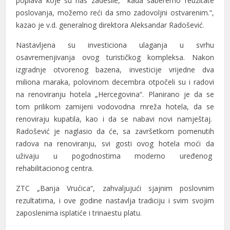
poplava koje su nas zadesile, kada saberemo reuzltate
poslovanja, možemo reći da smo zadovoljni ostvarenim.“,
kazao je v.d. generalnog direktora Aleksandar Radošević.
Nastavljena su investiciona ulaganja u svrhu
osavremenjivanja ovog turističkog kompleksa. Nakon
al
izgradnje otvorenog bazena, investicije vrijedne dva
miliona maraka, polovinom decembra otpočeli su i radovi
al
na renoviranju hotela „Hercegovina“. Planirano je da se
tom prilikom zamijeni vodovodna mreža hotela, da se
renoviraju kupatila, kao i da se nabavi novi namještaj.
Radošević je naglasio da će, sa završetkom pomenutih
radova na renoviranju, svi gosti ovog hotela moći da
uživaju u pogodnostima moderno uređenog
rehabilitacionog centra.
ZTC „Banja Vrućica“, zahvaljujući sjajnim poslovnim
rezultatima, i ove godine nastavlja tradiciju i svim svojim
zaposlenima isplatiće i trinaestu platu.