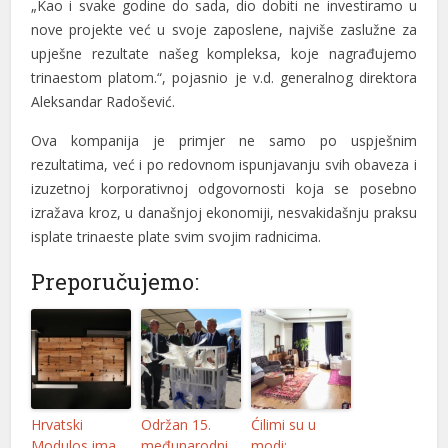
„Kao i svake godine do sada, dio dobiti ne investiramo u
nove projekte već u svoje zaposlene, najviše zaslužne za
upješne rezultate našeg kompleksa, koje nagrađujemo
trinaestom platom.“, pojasnio je v.d. generalnog direktora
Aleksandar Radošević.
Ova kompanija je primjer ne samo po uspješnim
rezultatima, već i po redovnom ispunjavanju svih obaveza i
izuzetnoj korporativnoj odgovornosti koja se posebno
izražava kroz, u današnjoj ekonomiji, nesvakidašnju praksu
isplate trinaeste plate svim svojim radnicima.
Preporučujemo:
Hrvatski
Održan 15.
Ćilimi su u
Modulos ima
međunarodni
modi: