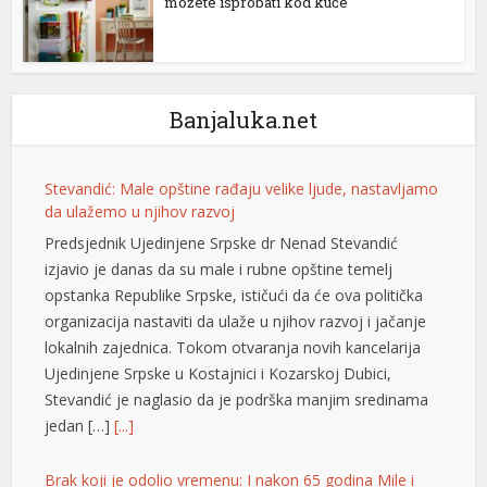
možete isprobati kod kuće
Banjaluka.net
Stevandić: Male opštine rađaju velike ljude, nastavljamo
da ulažemo u njihov razvoj
Predsjednik Ujedinjene Srpske dr Nenad Stevandić
izjavio je danas da su male i rubne opštine temelj
opstanka Republike Srpske, ističući da će ova politička
organizacija nastaviti da ulaže u njihov razvoj i jačanje
lokalnih zajednica. Tokom otvaranja novih kancelarija
Ujedinjene Srpske u Kostajnici i Kozarskoj Dubici,
Stevandić je naglasio da je podrška manjim sredinama
jedan […]
[...]
Brak koji je odolio vremenu: I nakon 65 godina Mile i