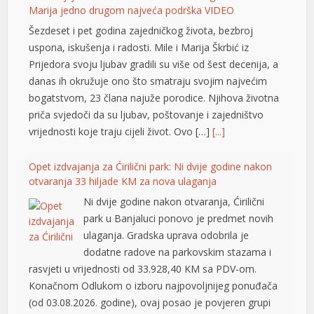
Marija jedno drugom najveća podrška VIDEO
Šezdeset i pet godina zajedničkog života, bezbroj
uspona, iskušenja i radosti. Mile i Marija Škrbić iz
Prijedora svoju ljubav gradili su više od šest decenija, a
danas ih okružuje ono što smatraju svojim najvećim
bogatstvom, 23 člana najuže porodice. Njihova životna
priča svjedoči da su ljubav, poštovanje i zajedništvo
vrijednosti koje traju cijeli život. Ovo […]
[...]
Opet izdvajanja za Ćirilični park: Ni dvije godine nakon
otvaranja 33 hiljade KM za nova ulaganja
Ni dvije godine nakon otvaranja, Ćirilični
park u Banjaluci ponovo je predmet novih
ulaganja. Gradska uprava odobrila je
dodatne radove na parkovskim stazama i
rtener
rasvjeti u vrijednosti od 33.928,40 KM sa PDV-om.
Konačnom Odlukom o izboru najpovoljnijeg ponuđača
(od 03.08.2026. godine), ovaj posao je povjeren grupi