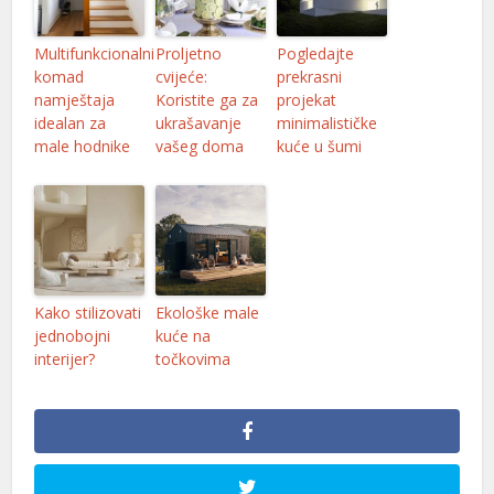
Multifunkcionalni
Proljetno
Pogledajte
komad
cvijeće:
prekrasni
namještaja
Koristite ga za
projekat
idealan za
ukrašavanje
minimalističke
male hodnike
vašeg doma
kuće u šumi
Kako stilizovati
Ekološke male
jednobojni
kuće na
interijer?
točkovima