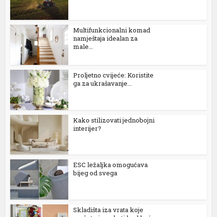
Multifunkcionalni komad
namještaja idealan za
male...
Proljetno cvijeće: Koristite
ga za ukrašavanje...
Kako stilizovati jednobojni
interijer?
ESC ležaljka omogućava
bijeg od svega
Skladišta iza vrata koje