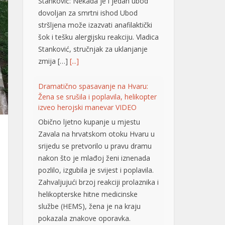
Stanković: Nekada je i jedan ubod
dovoljan za smrtni ishod Ubod
stršljena može izazvati anafilaktički
šok i tešku alergijsku reakciju. Vladica
Stanković, stručnjak za uklanjanje
zmija […]
[...]
Dramatično spasavanje na Hvaru:
Žena se srušila i poplavila, helikopter
izveo herojski manevar VIDEO
Obično ljetno kupanje u mjestu
Zavala na hrvatskom otoku Hvaru u
srijedu se pretvorilo u pravu dramu
nakon što je mlađoj ženi iznenada
pozlilo, izgubila je svijest i poplavila.
Zahvaljujući brzoj reakciji prolaznika i
helikopterske hitne medicinske
službe (HEMS), žena je na kraju
pokazala znakove oporavka.