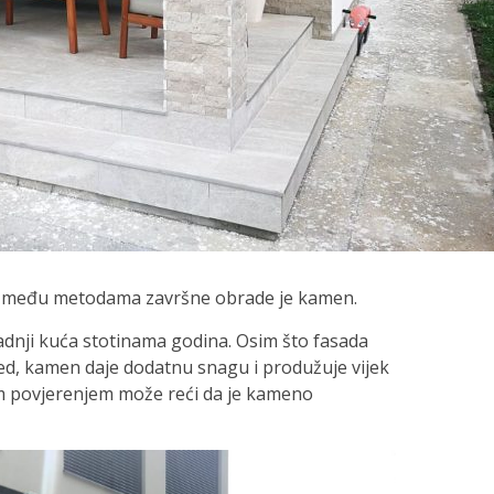
der među metodama završne obrade je kamen.
radnji kuća stotinama godina. Osim što fasada
zgled, kamen daje dodatnu snagu i produžuje vijek
im povjerenjem može reći da je kameno