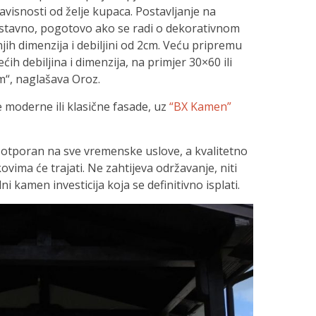
avisnosti od želje kupaca. Postavljanje na
stavno, pogotovo ako se radi o dekorativnom
h dimenzija i debiljini od 2cm. Veću pripremu
ih debiljina i dimenzija, na primjer 30×60 ili
m“, naglašava Oroz.
e moderne ili klasične fasade, uz
“BX Kamen”
 i otporan na sve vremenske uslove, a kvalitetno
vima će trajati. Ne zahtijeva održavanje, niti
i kamen investicija koja se definitivno isplati.