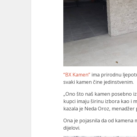
“BX Kamen”
ima prirodnu ljepotu,
svaki kamen čine jedinstvenim.
„Ono što naš kamen posebno izd
kupci imaju širinu izbora kao i
kazala je Neda Oroz, menadžer 
Ona je pojasnila da od kamena mož
dijelovi.