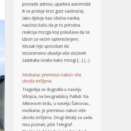
pronađe adresu, uparkira automobil
ili se probije kroz gust saobraćaj.
Iako djeluje kao obična navika,
naučnici kažu da je to prirodna
reakcija mozga koji pokušava da se
izbori sa većim opterećenjem.
Mozak nije sposoban da
istovremeno obavlja više složenih
zadataka onako kako mnogi […]
[...]
Muškarac preminuo nakon više
uboda stršljena
Tragedija se dogodila u naselju
Višnjica, na beogradskoj Paliluli. Na
Milićevom brdu, u naselju Šainovac,
muškarac je preminuo nakon više
uboda stršljena. Drugi detalji za sada
nisu poznati, piše Telegraf.