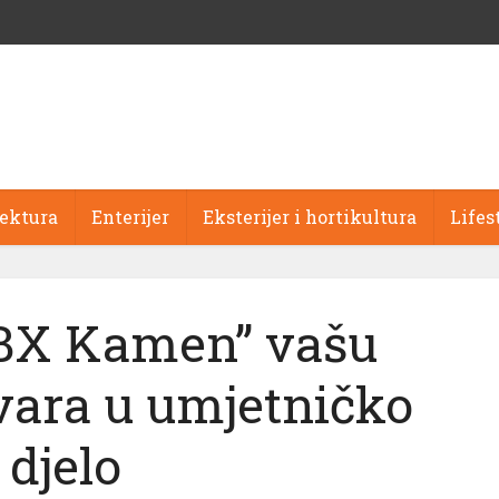
tektura
Enterijer
Eksterijer i hortikultura
Lifes
“BX Kamen” vašu
vara u umjetničko
djelo