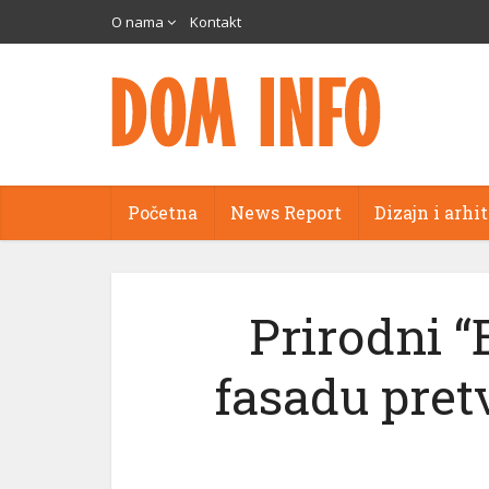
O nama
Kontakt
Početna
News Report
Dizajn i arhi
Prirodni 
fasadu pret