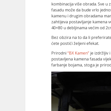
kombinacija više obrada. Sve u z
fasadu može da bude vrlo jedno
kamenu i drugim obradama manji
zahtijeva postavljanje kamena već
40×80 u debljinama većim od 2c
Bez obzira na to da li preferirat
ćete postići željeni efekat.
Prirodni
“BX Kamen”
je izdržljiv
postavljena kamena fasada vijeko
farbanje bojama, stoga je prirodn