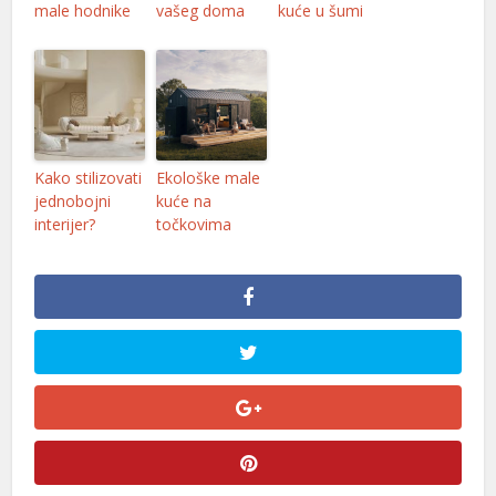
male hodnike
vašeg doma
kuće u šumi
Kako stilizovati
Ekološke male
jednobojni
kuće na
interijer?
točkovima