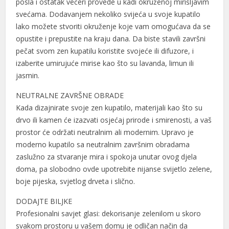
posla i ostatak večeri provede u kadi okruženoj mirišljavim
svećama. Dodavanjem nekoliko svijeća u svoje kupatilo
lako možete stvoriti okruženje koje vam omogućava da se
opustite i prepustite na kraju dana. Da biste stavili završni
pečat svom zen kupatilu koristite svojeće ili difuzore, i
izaberite umirujuće mirise kao što su lavanda, limun ili
jasmin.
NEUTRALNE ZAVRŠNE OBRADE
Kada dizajnirate svoje zen kupatilo, materijali kao što su
drvo ili kamen će izazvati osjećaj prirode i smirenosti, a vaš
prostor će održati neutralnim ali modernim. Upravo je
moderno kupatilo sa neutralnim završnim obradama
zaslužno za stvaranje mira i spokoja unutar ovog djela
doma, pa slobodno ovde upotrebite nijanse svijetlo zelene,
boje pijeska, svjetlog drveta i slično.
DODAJTE BILJKE
Profesionalni savjet glasi: dekorisanje zelenilom u skoro
svakom prostoru u vašem domu je odličan način da