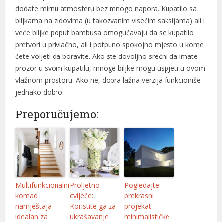
dodate mirnu atmosferu bez mnogo napora. Kupatilo sa
biljkama na zidovima (u takozvanim visećim saksijama) ali i
veće biljke poput bambusa omogućavaju da se kupatilo
pretvori u privlačno, ali i potpuno spokojno mjesto u kome
ćete voljeti da boravite. Ako ste dovoljno srećni da imate
prozor u svom kupatilu, mnoge biljke mogu uspjeti u ovom
vlažnom prostoru. Ako ne, dobra lažna verzija funkcioniše
jednako dobro.
Preporučujemo:
Multifunkcionalni
Proljetno
Pogledajte
komad
cvijeće:
prekrasni
namještaja
Koristite ga za
projekat
idealan za
ukrašavanje
minimalističke