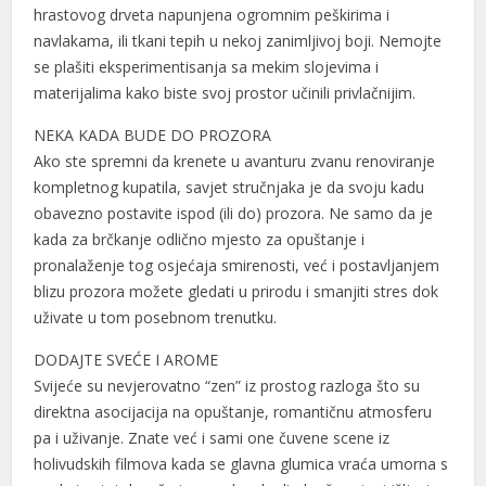
hrastovog drveta napunjena ogromnim peškirima i
navlakama, ili tkani tepih u nekoj zanimljivoj boji. Nemojte
se plašiti eksperimentisanja sa mekim slojevima i
materijalima kako biste svoj prostor učinili privlačnijim.
NEKA KADA BUDE DO PROZORA
Ako ste spremni da krenete u avanturu zvanu renoviranje
kompletnog kupatila, savjet stručnjaka je da svoju kadu
obavezno postavite ispod (ili do) prozora. Ne samo da je
kada za brčkanje odlično mjesto za opuštanje i
pronalaženje tog osjećaja smirenosti, već i postavljanjem
blizu prozora možete gledati u prirodu i smanjiti stres dok
uživate u tom posebnom trenutku.
DODAJTE SVEĆE I AROME
Svijeće su nevjerovatno “zen” iz prostog razloga što su
direktna asocijacija na opuštanje, romantičnu atmosferu
pa i uživanje. Znate već i sami one čuvene scene iz
holivudskih filmova kada se glavna glumica vraća umorna s