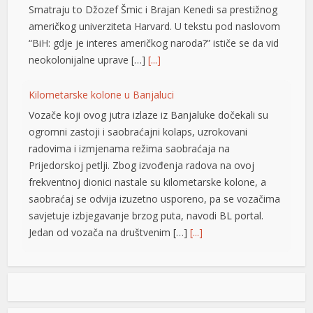
Smatraju to Džozef Šmic i Brajan Kenedi sa prestižnog
američkog univerziteta Harvard. U tekstu pod naslovom
“BiH: gdje je interes američkog naroda?” ističe se da vid
neokolonijalne uprave […]
[...]
Kilometarske kolone u Banjaluci
Vozače koji ovog jutra izlaze iz Banjaluke dočekali su
ogromni zastoji i saobraćajni kolaps, uzrokovani
radovima i izmjenama režima saobraćaja na
Prijedorskoj petlji. Zbog izvođenja radova na ovoj
frekventnoj dionici nastale su kilometarske kolone, a
saobraćaj se odvija izuzetno usporeno, pa se vozačima
savjetuje izbjegavanje brzog puta, navodi BL portal.
Jedan od vozača na društvenim […]
[...]
Pripremite kišobrane: Nakon vrelog dana stižu pljuskovi i
grmljavina
Stanovnike Republike Srpske i Bosne i Hercegovine