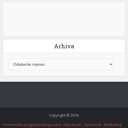
rme büyüsü
Arhiva
 giriş
Copyright © 2016.
Vremenska prognoza Banja Luka
Impresum
Cjenovnik
Marketing