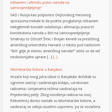
ništavnim i afirmišu pravo naroda na
samoopredjeljenje”
SAD i Rusija kao potpisnice Dejtonskog mirovnog
sporazuma trebale bi da podrže proglašenje ništavnim
nelegitimnih bonskih ovlaštenja i afirmaciju prava tri
konstitutivna naroda u BiH na samoopredjeljenje.
Smatraju to Džozef Šmic i Brajan Kenedi sa prestižnog
američkog univerziteta Harvard. U tekstu pod naslovom
“BiH: gdje je interes američkog naroda?” ističe se da vid
neokolonijalne uprave […]
[...]
Kilometarske kolone u Banjaluci
Vozače koji ovog jutra izlaze iz Banjaluke dočekali su
at
ogromni zastoji i saobraćajni kolaps, uzrokovani
radovima i izmjenama režima saobraćaja na
Prijedorskoj petlji. Zbog izvođenja radova na ovoj
frekventnoj dionici nastale su kilometarske kolone, a
saobraćaj se odvija izuzetno usporeno, pa se vozačima
u