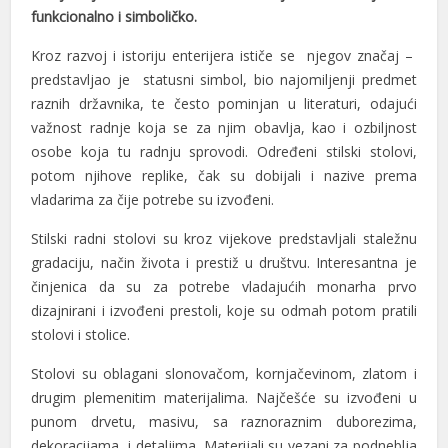
funkcionalno i simboličko.
Kroz razvoj i istoriju enterijera ističe se njegov značaj –
predstavljao je statusni simbol, bio najomiljenji predmet
raznih državnika, te često pominjan u literaturi, odajući
važnost radnje koja se za njim obavlja, kao i ozbiljnost
osobe koja tu radnju sprovodi. Određeni stilski stolovi,
potom njihove replike, čak su dobijali i nazive prema
vladarima za čije potrebe su izvođeni.
Stilski radni stolovi su kroz vijekove predstavljali staležnu
gradaciju, način života i prestiž u društvu. Interesantna je
činjenica da su za potrebe vladajućih monarha prvo
dizajnirani i izvođeni prestoli, koje su odmah potom pratili
stolovi i stolice.
Stolovi su oblagani slonovačom, kornjačevinom, zlatom i
drugim plemenitim materijalima. Najčešće su izvođeni u
punom drvetu, masivu, sa raznoraznim duborezima,
dekoracijama i detaljima. Materijali su vezani za podneblja