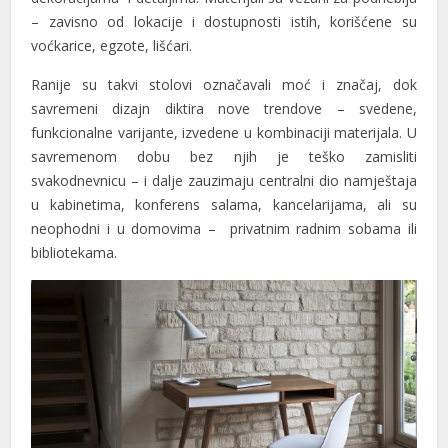
– zavisno od lokacije i dostupnosti istih, korišćene su
voćkarice, egzote, lišćari.
Ranije su takvi stolovi označavali moć i značaj, dok
savremeni dizajn diktira nove trendove – svedene,
l
funkcionalne varijante, izvedene u kombinaciji materijala. U
savremenom dobu bez njih je teško zamisliti
l
svakodnevnicu – i dalje zauzimaju centralni dio namještaja
u kabinetima, konferens salama, kancelarijama, ali su
neophodni i u domovima – privatnim radnim sobama ili
bibliotekama.