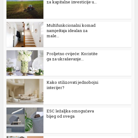
za kapitalne investicije u...
Multifunkcionalni komad
namještaja idealan za
male...
Proljetno cvijeće: Koristite
ga za ukrašavanje...
l
Kako stilizovati jednobojni
interijer?
ESC ležaljka omogućava
bijeg od svega