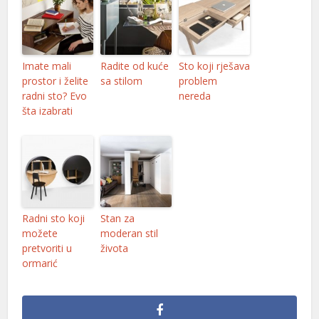
Imate mali
Radite od kuće
Sto koji rješava
prostor i želite
sa stilom
problem
radni sto? Evo
nereda
šta izabrati
Radni sto koji
Stan za
možete
moderan stil
pretvoriti u
života
ormarić