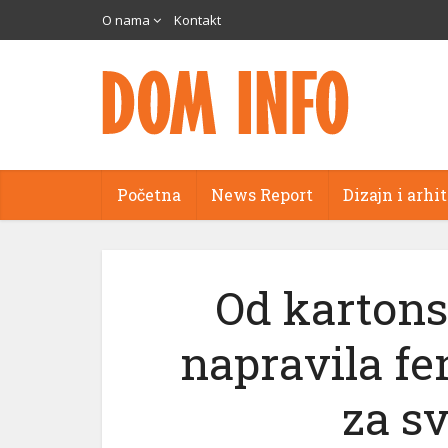
O nama
Kontakt
Početna
News Report
Dizajn i arhi
Od karton
napravila f
za s