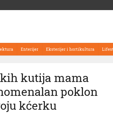
tektura
Enterijer
Eksterijer i hortikultura
Lifes
skih kutija mama
enomenalan poklon
voju kćerku