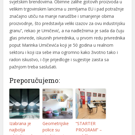
svjetskim brendovima. Obimne zalihe gotovih proizvoda u
velikim trgovinskim lancima u zemljama EU i pad potražnje
značajno utiču na manje narudžbe i smanjenje obima
proizvodnje, što predstavlja veliki izazov za ovu industrijsku
granu”, rekao je Umičević, a na nadležnima je sada da čuju
glas privrede, iskusnih privrednika, u prvom redu privrednika
poput Marinka Umičevića koji je 50 godina u realnom
sektoru i koji iza sebe ima ogromno kako životno tako i
radon iskustvo, i čije prijedloge i sugestije zaista sa
pažnjom treba saslušati.
Preporučujemo:
Izabrana je
Geometrijske
“STARTER
najbolja
police su
PROGRAM” –