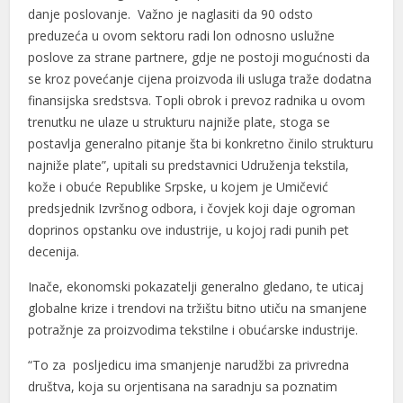
danje poslovanje. Važno je naglasiti da 90 odsto
preduzeća u ovom sektoru radi lon odnosno uslužne
poslove za strane partnere, gdje ne postoji mogućnosti da
se kroz povećanje cijena proizvoda ili usluga traže dodatna
finansijska sredstsva. Topli obrok i prevoz radnika u ovom
trenutku ne ulaze u strukturu najniže plate, stoga se
postavlja generalno pitanje šta bi konkretno činilo strukturu
najniže plate”, upitali su predstavnici Udruženja tekstila,
kože i obuće Republike Srpske, u kojem je Umičević
predsjednik Izvršnog odbora, i čovjek koji daje ogroman
doprinos opstanku ove industrije, u kojoj radi punih pet
decenija.
Inače, ekonomski pokazatelji generalno gledano, te uticaj
globalne krize i trendovi na tržištu bitno utiču na smanjene
potražnje za proizvodima tekstilne i obućarske industrije.
“To za posljedicu ima smanjenje narudžbi za privredna
društva, koja su orjentisana na saradnju sa poznatim