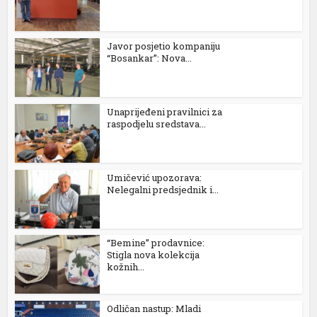
Javor posjetio kompaniju
“Bosankar”: Nova...
Unaprijeđeni pravilnici za
raspodjelu sredstava...
al
Umičević upozorava:
Nelegalni predsjednik i...
“Bemine” prodavnice:
Stigla nova kolekcija
kožnih...
Odličan nastup: Mladi