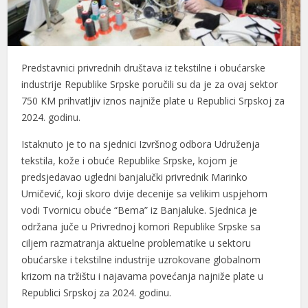
Predstavnici privrednih društava iz tekstilne i obućarske
industrije Republike Srpske poručili su da je za ovaj sektor
750 KM prihvatljiv iznos najniže plate u Republici Srpskoj za
2024. godinu.
Istaknuto je to na sjednici Izvršnog odbora Udruženja
tekstila, kože i obuće Republike Srpske, kojom je
predsjedavao ugledni banjalučki privrednik Marinko
Umičević, koji skoro dvije decenije sa velikim uspjehom
vodi Tvornicu obuće “Bema” iz Banjaluke. Sjednica je
održana juče u Privrednoj komori Republike Srpske sa
ciljem razmatranja aktuelne problematike u sektoru
obućarske i tekstilne industrije uzrokovane globalnom
krizom na tržištu i najavama povećanja najniže plate u
Republici Srpskoj za 2024. godinu.