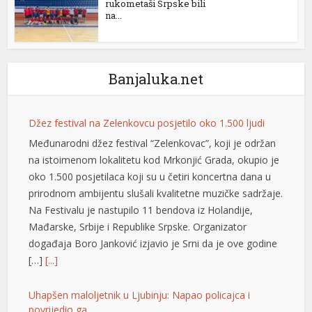
rukometaši Srpske bili
na...
Banjaluka.net
Džez festival na Zelenkovcu posjetilo oko 1.500 ljudi
Međunarodni džez festival “Zelenkovac”, koji je održan
na istoimenom lokalitetu kod Mrkonjić Grada, okupio je
t
oko 1.500 posjetilaca koji su u četiri koncertna dana u
t
prirodnom ambijentu slušali kvalitetne muzičke sadržaje.
Na Festivalu je nastupilo 11 bendova iz Holandije,
Mađarske, Srbije i Republike Srpske. Organizator
događaja Boro Јanković izjavio je Srni da je ove godine
[…]
[...]
Uhapšen maloljetnik u Ljubinju: Napao policajca i
povrijedio ga