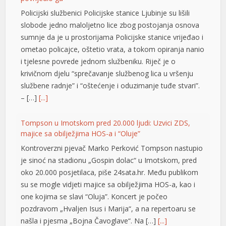
Policijski službenici Policijske stanice Ljubinje su lišili
slobode jedno maloljetno lice zbog postojanja osnova
sumnje da je u prostorijama Policijske stanice vrijeđao i
ometao policajce, oštetio vrata, a tokom opiranja nanio
i tjelesne povrede jednom službeniku. Riječ je o
krivičnom djelu “sprečavanje službenog lica u vršenju
službene radnje” i “oštećenje i oduzimanje tuđe stvari”.
– […]
[...]
Tompson u Imotskom pred 20.000 ljudi: Uzvici ZDS,
majice sa obilježjima HOS-a i “Oluje”
Kontroverzni pjevač Marko Perković Tompson nastupio
je sinoć na stadionu „Gospin dolac“ u Imotskom, pred
su
oko 20.000 posjetilaca, piše 24sata.hr. Među publikom
su se mogle vidjeti majice sa obilježjima HOS-a, kao i
su
one kojima se slavi “Oluja”. Koncert je počeo
su
pozdravom „Hvaljen Isus i Marija“, a na repertoaru se
našla i pjesma „Bojna Čavoglave“. Na […]
[...]
su