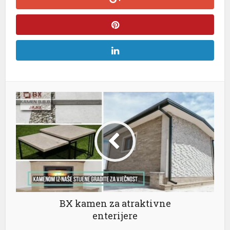
al
BX kamen za atraktivne
enterijere