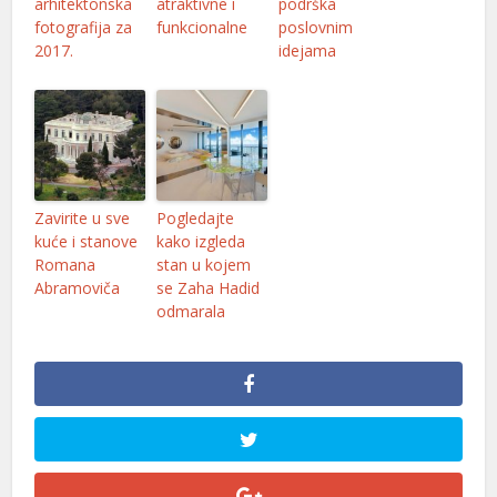
arhitektonska
atraktivne i
podrška
fotografija za
funkcionalne
poslovnim
2017.
idejama
Zavirite u sve
Pogledajte
kuće i stanove
kako izgleda
Romana
stan u kojem
Abramoviča
se Zaha Hadid
odmarala