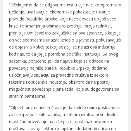
“Očekujemo da će odgovorne institucije naći kompromisno
rješenje, uvažavajući ekonomske pokazatelje i stanje
privrede Republike Srpske, koje neće dovesti do još veće
krize, te smanjenja obima proizvodnje i broja radnika”,
prenio je Umičević dio zaključaka sa ove sjednice, a koje je
al
on već sedmicama unazad iznosio u javnosti, pokušavajući
da objasni u koliko teškoj poziciji se nalazi ova industrija
al
kod nas, te da joj je potrebna podrška institucija. Sa ovog
sastanka, poručeno je i da najave koje se odnose na
povećanje najniže plate u Republici Srpskoj dodatno
usložnjavaju situaciju za privredna društva iz sektora
tekstilne i obućarske industrije, obzirom da ne postoji
mogućnost povećanja cijena rada, koje su dogovorene sa
stranim parnterima.
“Cilj svih privrednih društava je da zadrže obim poslovanja,
ali i broj zaposlenih radnika, međutim ukoliko bi se desilo
drastično povećanje najniže plate, opstanak privrednih
društava iz ovog sektora je upitan i dodatno bi uticao na