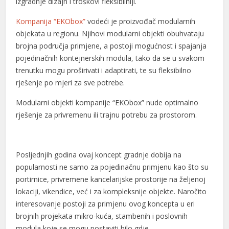
izgradnje dizajn i troškovi fleksibilniji.
Kompanija “EKObox”
vodeći je proizvođač modularnih
objekata u regionu. Njihovi modularni objekti obuhvataju
brojna područja primjene, a postoji mogućnost i spajanja
pojedinačnih kontejnerskih modula, tako da se u svakom
trenutku mogu proširivati i adaptirati, te su fleksibilno
rješenje po mjeri za sve potrebe.
Modularni objekti kompanije “EKObox” nude optimalno
rješenje za privremenu ili trajnu potrebu za prostorom.
Posljednjih godina ovaj koncept gradnje dobija na
popularnosti ne samo za pojedinačnu primjenu kao što su
portirnice, privremene kancelarijske prostorije na željenoj
lokaciji, vikendice, već i za kompleksnije objekte. Naročito
interesovanje postoji za primjenu ovog koncepta u eri
brojnih projekata mikro-kuća, stambenih i poslovnih
modula koje se mogu postaviti bilo gdje.