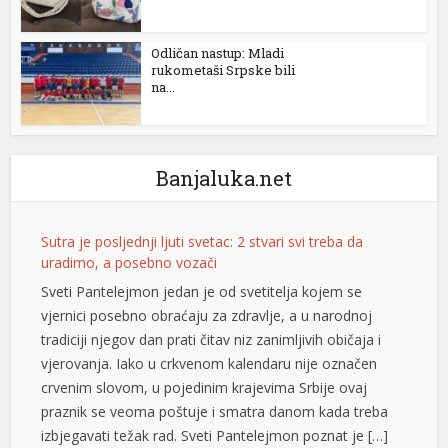
Odličan nastup: Mladi
rukometaši Srpske bili
na...
Banjaluka.net
Sutra je posljednji ljuti svetac: 2 stvari svi treba da
uradimo, a posebno vozači
Sveti Pantelejmon jedan je od svetitelja kojem se
vjernici posebno obraćaju za zdravlje, a u narodnoj
u
tradiciji njegov dan prati čitav niz zanimljivih običaja i
vjerovanja. Iako u crkvenom kalendaru nije označen
u
crvenim slovom, u pojedinim krajevima Srbije ovaj
u
praznik se veoma poštuje i smatra danom kada treba
izbjegavati težak rad. Sveti Pantelejmon poznat je […]
u