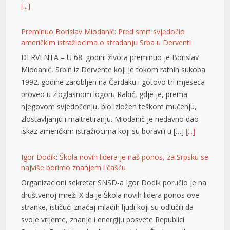
[...]
Preminuo Borislav Miodanić: Pred smrt svjedočio
američkim istražiocima o stradanju Srba u Derventi
DERVENTA – U 68. godini života preminuo je Borislav
Miodanić, Srbin iz Dervente koji je tokom ratnih sukoba
1992. godine zarobljen na Čardaku i gotovo tri mjeseca
proveo u zloglasnom logoru Rabić, gdje je, prema
njegovom svjedočenju, bio izložen teškom mučenju,
zlostavljanju i maltretiranju. Miodanić je nedavno dao
iskaz američkim istražiocima koji su boravili u […]
[...]
Igor Dodik: Škola novih lidera je naš ponos, za Srpsku se
najviše borimo znanjem i čašću
Organizacioni sekretar SNSD-a Igor Dodik poručio je na
društvenoj mreži X da je Škola novih lidera ponos ove
stranke, ističući značaj mladih ljudi koji su odlučili da
 shortener
svoje vrijeme, znanje i energiju posvete Republici