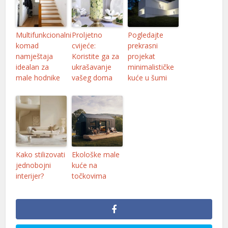
Multifunkcionalni
Proljetno
Pogledajte
komad
cvijeće:
prekrasni
namještaja
Koristite ga za
projekat
idealan za
ukrašavanje
minimalističke
male hodnike
vašeg doma
kuće u šumi
Kako stilizovati
Ekološke male
jednobojni
kuće na
interijer?
točkovima