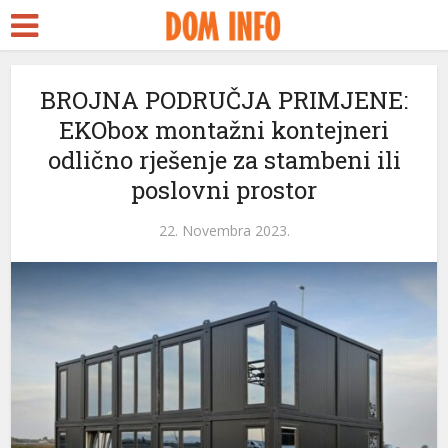
BROJNA PODRUČJA PRIMJENE:
EKObox montažni kontejneri
odlično rješenje za stambeni ili
poslovni prostor
22. Novembra 2023.
ri