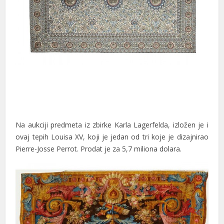
cklink panel
cklink panel
cklink panel
cklink panel
cklink panel
cklink panel
cklink satın al
Na aukciji predmeta iz zbirke Karla Lagerfelda, izložen je i
ovaj tepih Louisa XV, koji je jedan od tri koje je dizajnirao
cklink Panel
Pierre-Josse Perrot. Prodat je za 5,7 miliona dolara.
cklink Panel
cklink Panel
cklink Panel
cklink Panel