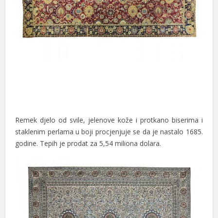
cklink panel
cklink panel
cklink panel
cklink panel
cklink panel
cklink
Remek djelo od svile, jelenove kože i protkano biserima i
cklink panel
staklenim perlama u boji procjenjuje se da je nastalo 1685.
godine. Tepih je prodat za 5,54 miliona dolara.
cklink panel
cklink panel
cklink panel
cklink panel