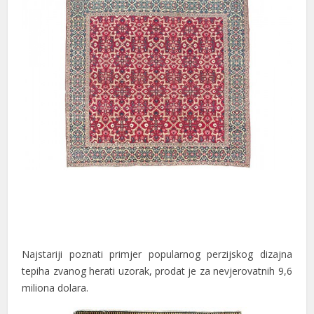
cklink panel
cklink giriş
jobet
jobet
jobet
jobet
talya Escort
rk İfşa İzle
alis 20 mg fiyat
Najstariji poznati primjer popularnog perzijskog dizajna
rabet
tepiha zvanog herati uzorak, prodat je za nevjerovatnih 9,6
dıköy escort
miliona dolara.
eneme bonusu