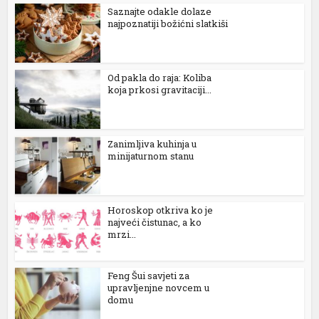
orno
Saznajte odakle dolaze
najpoznatiji božićni slatkiši
tv satın al
atbet
Od pakla do raja: Koliba
casino
koja prkosi gravitaciji...
ltonbet
ts10
Zanimljiva kuhinja u
minijaturnom stanu
tsat güncel
sonolovont
Horoskop otkriva ko je
najveći čistunac, a ko
asibom
mrzi...
ritking
Feng Šui savjeti za
bet
upravljenjne novcem u
domu
andpashabet