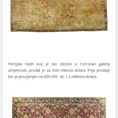
cklink
y Hacklink
cklink
cklink
cklink satın al
cklink panel
Perzijski tepih koji je bio izložen u Corcoran galeriji
cklink panel
umjetnosti, prodat je za 4,65 miliona dolara. Prije prodaje
cklink panel
bio je procijenjen na 800 000 do 1.2 milliona dolara.
cklink panel
cklink panel
cklink panel
cklink panel