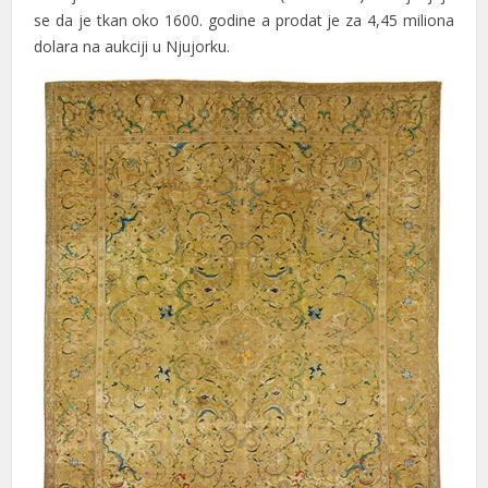
se da je tkan oko 1600. godine a prodat je za 4,45 miliona
cklink
dolara na aukciji u Njujorku.
cklink panel
cklink panel
cklink panel
cklink Panel
cklink
cklink
cklink
cklink panel
cklink panel
cklink