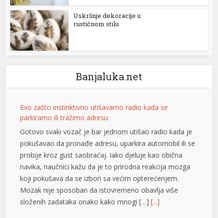
lanbahis
Uskršnje dekoracije u
rustičnom stilu
casino giriş
 film izle
riobet
Banjaluka.net
liganbet giriş
casino
Evo zašto instinktivno utišavamo radio kada se
parkiramo ili tražimo adresu
jobet
Gotovo svaki vozač je bar jednom utišao radio kada je
liganbet
pokušavao da pronađe adresu, uparkira automobil ili se
probije kroz gust saobraćaj. Iako djeluje kao obična
cklink Panel
navika, naučnici kažu da je to prirodna reakcija mozga
koji pokušava da se izbori sa većim opterećenjem.
bet
Mozak nije sposoban da istovremeno obavlja više
rdivan escort
složenih zadataka onako kako mnogi […]
[...]