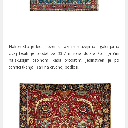
sibom giris
tpark
rn money link shortener
orno
Nakon što je bio izložen u raznim muzejima i galerijama
kabet
ovaj tepih je prodat za 33,7 miliona dolara što ga čini
najskupljim tepihom ikada prodatim. Jedinstven je po
tebet
tehnici tkanja i šari na crvenoj podlozi.
orno
casino giriş
sacasino
andpashabet
libet
casino