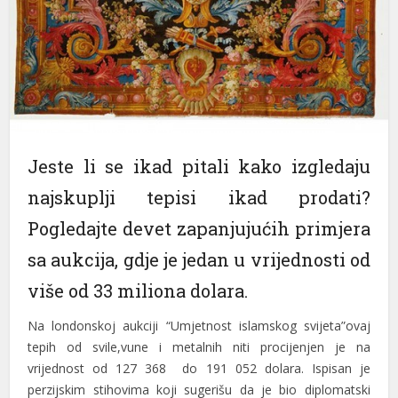
cklink panel
cklink panel
cklink panel
cklink panel
Jeste li se ikad pitali kako izgledaju
cklink panel
najskuplji tepisi ikad prodati?
cklink panel
Pogledajte devet zapanjujućih primjera
cklink panel
sa aukcija, gdje je jedan u vrijednosti od
cklink panel
više od 33 miliona dolara.
cklink panel
Na londonskoj aukciji “Umjetnost islamskog svijeta”ovaj
cklink panel
tepih od svile,vune i metalnih niti procijenjen je na
vrijednost od 127 368 do 191 052 dolara. Ispisan je
cklink panel
perzijskim stihovima koji sugerišu da je bio diplomatski