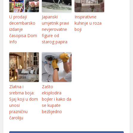
y cocaine
U prodaji
Japanski
Inspirativne
panca escort
decembarsko
umjetnik pravi
kuhinje u roza
bet giriş
izdanje
nevjerovatne
boji
časopisa Dom
figure od
stgeld
Info
starog papira
jobet giriş
sacasino
rupabet
rsbahis
Zlatna i
Zašto
srebrna boja:
eksplodira
sibom giriş
Sjaj koji u dom
bojler i kako da
unosi
se kupate
liganbet
prazničnu
bezbjedno
čaroliju
liganbet
asibom