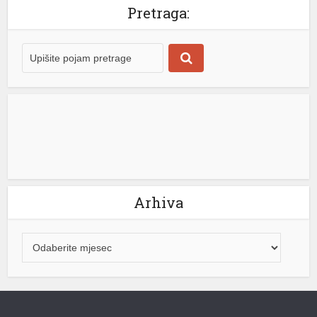
poskupljenja hrane, upozorio je Maksimo Torero, glavni
Pretraga:
ekonomista agencije UN-a FAO ( Organizacija
Ujedinjenih nacija za hranu i poljoprivredu ). Cijene
hrane bile su glavni pokretač talasa inflacije širom […]
[...]
Arhiva