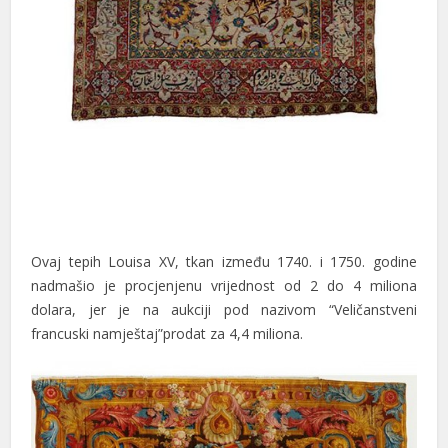
cklink panel
cklink panel
cklink panel
cklink panel
cklink panel
cklink panel
Ovaj tepih Louisa XV, tkan između 1740. i 1750. godine
cklink panel
nadmašio je procjenjenu vrijednost od 2 do 4 miliona
cklink panel
dolara, jer je na aukciji pod nazivom “Veličanstveni
francuski namještaj”prodat za 4,4 miliona.
cklink panel
cklink panel
cklink panel