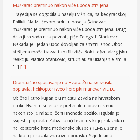
Muškarac preminuo nakon više uboda stršljena
Tragedija se dogodila u naselju Višnjica, na beogradskoj
Paliluli. Na Milićevom brdu, u naselju Šainovac,
muškarac je preminuo nakon više uboda stršljena. Drugi
detalji za sada nisu poznati, piše Telegraf. Stanković:
Nekada je i jedan ubod dovoljan za smrtni ishod Ubod
stršljena može izazvati anafilaktički šok i tešku alergijsku
reakciju. Vladica Stanković, stručnjak za uklanjanje zmija
[…]
[...]
Dramatično spasavanje na Hvaru: Žena se srušila i
poplavila, helikopter izveo herojski manevar VIDEO
Obično ljetno kupanje u mjestu Zavala na hrvatskom
otoku Hvaru u srijedu se pretvorilo u pravu dramu
nakon što je mlađoj ženi iznenada pozlilo, izgubila je
svijest i poplavila. Zahvaljujući brzoj reakciji prolaznika i
helikopterske hitne medicinske službe (HEMS), žena je
na kraju pokazala znakove oporavka. Svjedokinja