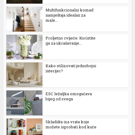
Multifunkcionalni komad
cklink Panel
namještaja idealan za
male...
cklink Panel
cklink Panel
Proljetno cvijeće: Koristite
ga za ukrašavanje...
cklink Panel
cklink panel
Kako stilizovati jednobojni
amsun Avukat
interijer?
ltepe Escort
kiş
ESC ležaljka omogućava
bijeg od svega
casino
kara Escort
Skladišta iza vrata koje
možete isprobati kod kuće
cklink panel