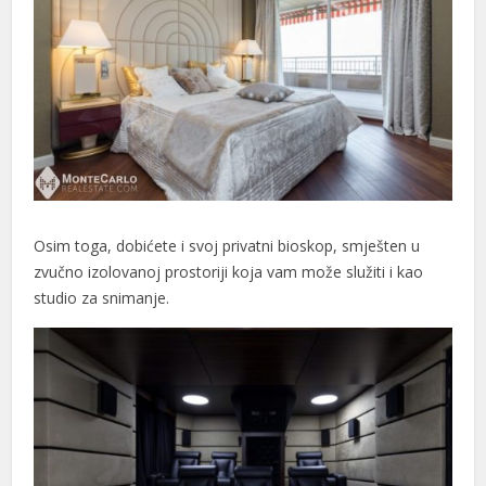
cklink panel
cklink panel
cklink panel
cklink satın al
cklink satın al
cklink panel
Osim toga, dobićete i svoj privatni bioskop, smješten u
cklink panel
zvučno izolovanoj prostoriji koja vam može služiti i kao
studio za snimanje.
cklink panel
cklink panel
cklink panel
cklink panel
cklink panel