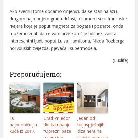
cklink
Ako svemu tome dodamo činjenicu da se stan nalazi u
drugom najmanjem gradu-državi, u samom srcu francuske
cklink panel
rivijere koja je poput magneta za bogate i poznate, onda
možemo znati da će vam prve komšije biti neki zaista
cklink panel
interesantni ljudi, poput Luisa Hamiltona, Nikoa Rozberga,
cklink panel
holivduskih zvijezda, pjevača i supermodela.
cklink Panel
(Luxlife)
cklink
Preporučujemo:
cklink
cklink
cklink panel
10
Grad Prijedor
Jedan od
cklink panel
najneobičnijih
dio kampanje
najuspješnijih
cklink
kuća iz 2017.
“Oprezni paze
dizajnera na
na pružne
svijetu osmislio