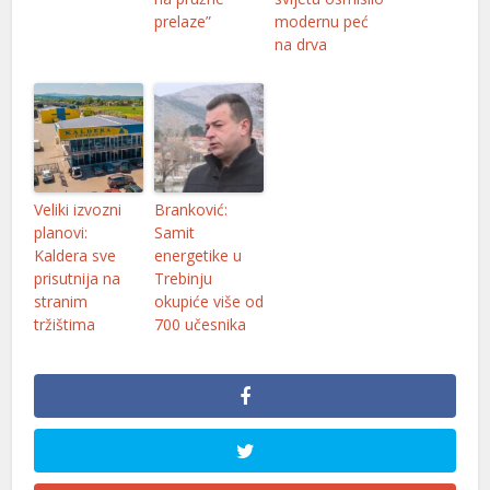
cklink
prelaze”
modernu peć
na drva
y Hacklink
cklink
cklink
cklink satın al
Veliki izvozni
Branković:
cklink panel
planovi:
Samit
Kaldera sve
energetike u
cklink panel
prisutnija na
Trebinju
stranim
okupiće više od
cklink panel
tržištima
700 učesnika
cklink panel
cklink panel
cklink panel
cklink panel