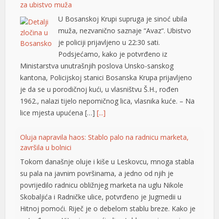
za ubistvo muža
eneme bonusu
U Bosanskoj Krupi supruga je sinoć ubila
muža, nezvanično saznaje “Avaz“. Ubistvo
eneme bonusu
je policiji prijavljeno u 22:30 sati.
Podsjećamo, kako je potvrđeno iz
eneme bonusu
Ministarstva unutrašnjih poslova Unsko-sanskog
liganbet
kantona, Policijskoj stanici Bosanska Krupa prijavljeno
je da se u porodičnoj kući, u vlasništvu Š.H., rođen
liganbet
1962., nalazi tijelo nepomičnog lica, vlasnika kuće. – Na
lice mjesta upućena […]
[...]
tlivo
albahis
Oluja napravila haos: Stablo palo na radnicu marketa,
završila u bolnici
albahis
Tokom današnje oluje i kiše u Leskovcu, mnoga stabla
rupabet
su pala na javnim površinama, a jedno od njih je
povrijedilo radnicu obližnjeg marketa na uglu Nikole
rupabet
Skobaljića i Radničke ulice, potvrđeno je Jugmedii u
Hitnoj pomoći. Riječ je o debelom stablu breze. Kako je
sibom giris