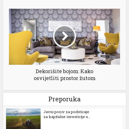
cklink panel
cklink panel
cklink panel
cklink panel
cklink panel
cklink panel
Dekorišite bojom: Kako
cklink satın al
osvijetliti prostor žutom
cklink Panel
cklink Panel
Preporuka
cklink Panel
Јavni poziv za podsticaje
cklink Panel
za kapitalne investicije u...
cklink Panel