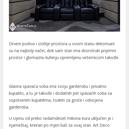
cklink panel
cklink panel
cklink panel
cklink panel
Drveni podovi i izoblje prostora u ovom stanu dekorisani
su na najbolji način, dok sam stan ima dvorstruki prijemni
cklink panel
prostor i glomaznu kuhinju opremljenu vešernicom takođe.
cklink panel
cklink panel
Glavna spavaća soba ima svoju garderobu i privatno
cklink panel
kupatilo, a tu je takođe i dodatnih pet spavaćih soba sa
cklink panel
sopstvenim kupatilima, toaleti za goste i odvojena
garderoba.
cklink panel
U cijenu od preko sedamdeset miliona eura uključen je i
cklink panel
njameštaj, kreiran po mjeri baš za ovaj stan. Art Deco