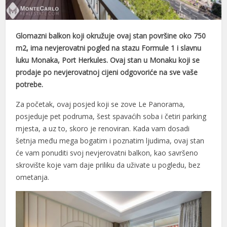
cklink panel
cklink panel
Glomazni balkon koji okružuje ovaj stan površine oko 750
m2, ima nevjerovatni pogled na stazu Formule 1 i slavnu
cklink panel
luku Monaka, Port Herkules. Ovaj stan u Monaku koji se
prodaje po nevjerovatnoj cijeni odgovoriće na sve vaše
cklink panel
potrebe.
cklink panel
Za početak, ovaj posjed koji se zove Le Panorama,
cklink panel
posjeduje pet podruma, šest spavaćih soba i četiri parking
mjesta, a uz to, skoro je renoviran. Kada vam dosadi
cklink panel
šetnja među mega bogatim i poznatim ljudima, ovaj stan
će vam ponuditi svoj nevjerovatni balkon, kao savršeno
cklink panel
skrovište koje vam daje priliku da uživate u pogledu, bez
cklink panel
ometanja.
cklink panel
cklink panel