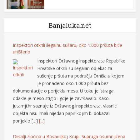
cklink panel
cklink giriş
Banjaluka.net
jobet
jobet
Inspektori otkrili ilegalnu sušaru, oko 1.000 pršuta biće
uništeno
jobet
Inspektori Državnog inspektorata Republike
jobet
Hrvatske otkrili su ilegalan objekat za
sušenje pršuta na području Drniša u kojem
talya Escort
je pronađeno oko 1.000 pršuta bez
rk İfşa İzle
dokumentacije o porijeklu mesa. U toku je istraga
odakle je meso stiglo i gdje je završavalo. Kako
alis 20 mg fiyat
Jutarnji.hr saznaje iz Državnog inspektorata, vlasnici
objekta nisu imali nijedan papir kojim bi dokazali
rabet
porijeklo […]
[...]
dıköy escort
Detalji zločina u Bosanskoj Krupi: Supruga osumnjičena
eneme bonusu