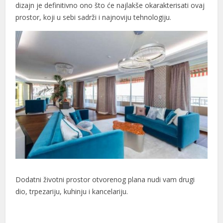
dizajn je definitivno ono što će najlakše okarakterisati ovaj
cklink panel
prostor, koji u sebi sadrži i najnoviju tehnologiju.
cklink panel
luminati
cklink
cklink Panel
cklink
cklink Panel
sal oku
cklink Panel
Dodatni životni prostor otvorenog plana nudi vam drugi
cklink Panel
dio, trpezariju, kuhinju i kancelariju.
cklink panel
asal Oku