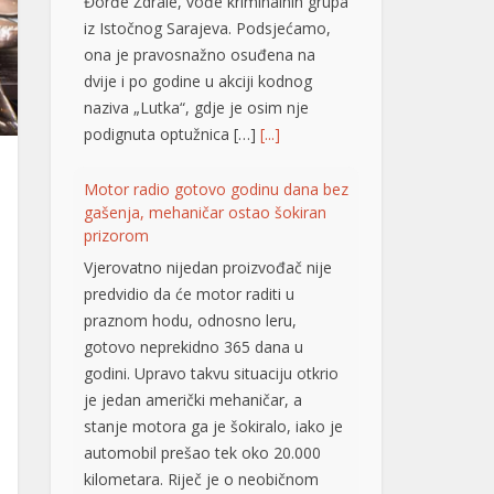
Đorđe Ždrale, vođe kriminalnih grupa
iz Istočnog Sarajeva. Podsjećamo,
ona je pravosnažno osuđena na
dvije i po godine u akciji kodnog
naziva „Lutka“, gdje je osim nje
podignuta optužnica […]
[...]
Motor radio gotovo godinu dana bez
gašenja, mehaničar ostao šokiran
prizorom
Vjerovatno nijedan proizvođač nije
predvidio da će motor raditi u
praznom hodu, odnosno leru,
gotovo neprekidno 365 dana u
godini. Upravo takvu situaciju otkrio
je jedan američki mehaničar, a
stanje motora ga je šokiralo, iako je
automobil prešao tek oko 20.000
kilometara. Riječ je o neobičnom