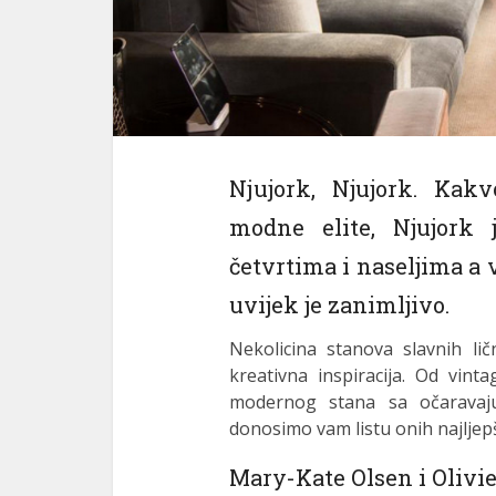
Nјujork, Njujork. Kak
modne elite, Njujork
četvrtima i naseljima a 
uvijek je zanimljivo.
Nekolicina stanova slavnih li
kreativna inspiracija. Od vi
modernog stana sa očaravaju
donosimo vam listu onih najljepš
Mary-Kate Olsen i Olivi