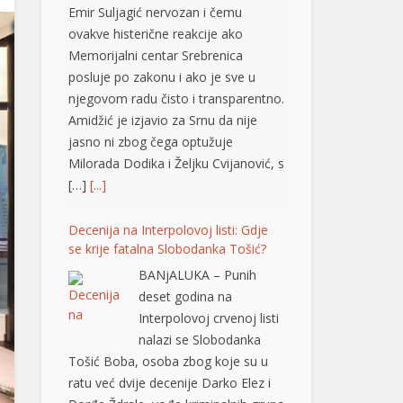
Emir Suljagić nervozan i čemu
ovakve histerične reakcije ako
Memorijalni centar Srebrenica
posluje po zakonu i ako je sve u
njegovom radu čisto i transparentno.
Amidžić je izjavio za Srnu da nije
jasno ni zbog čega optužuje
Milorada Dodika i Željku Cvijanović, s
[…]
[...]
Decenija na Interpolovoj listi: Gdje
se krije fatalna Slobodanka Tošić?
BANjALUKA – Punih
deset godina na
Interpolovoj crvenoj listi
nalazi se Slobodanka
Tošić Boba, osoba zbog koje su u
ratu već dvije decenije Darko Elez i