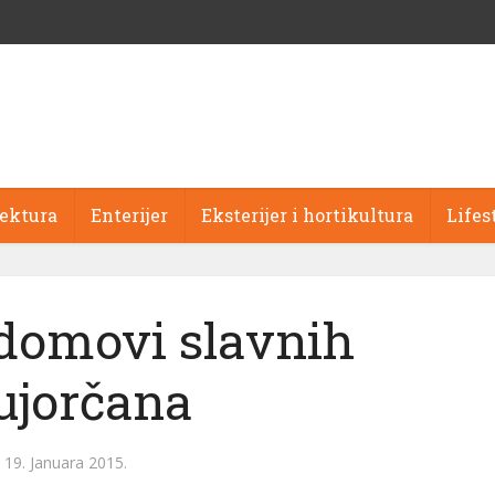
tektura
Enterijer
Eksterijer i hortikultura
Lifes
 domovi slavnih
ujorčana
19. Januara 2015.