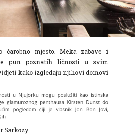
vo čarobno mjesto. Meka zabave i
 je pun poznatih ličnosti u svim
vidjeti kako izgledaju njihovi domovi
čnosti u Njujorku mogu poslužiti kao istinska
ntage glamuroznog penthausa Kirsten Dunst do
ćim pogledom čiji je vlasnik Jon Bon Jovi,
ih.
er Sarkozy