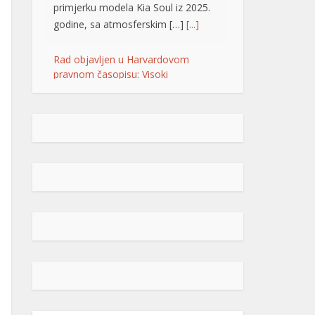
primjerku modela Kia Soul iz 2025.
godine, sa atmosferskim […]
[...]
Rad objavljen u Harvardovom
pravnom časopisu: Visoki
predstavnik nema ovlaštenja da
donosi zakone u BiH
Visoki predstavnik u BiH nije nikad
bio ovlašten da donosi zakone, ni
prema Povelji UN, ni po Ustavu BiH
niti prema ostalim pravni
dokumentima koji priznaju pravo na
samoopredjeljenje, stoga, su
ništavni svi akti koje je nametao,
pozivajući se na takozvana bonska
ovlaštenja, navodi se u tekstu čiji su
autori Džozef Šmic i Brajan Kenedi
[…]
[...]
POPULARNO