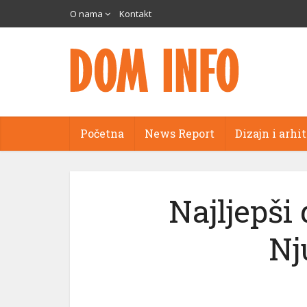
O nama
Kontakt
Početna
News Report
Dizajn i arhi
Najljepši
Nj