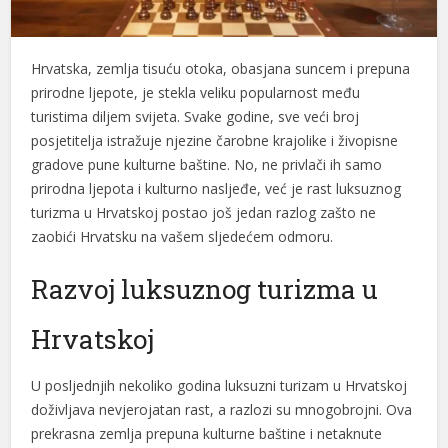
acklink panel
Hrvatska, zemlja tisuću otoka, obasjana suncem i prepuna
acklink panel
prirodne ljepote, je stekla veliku popularnost među
acklink panel
turistima diljem svijeta. Svake godine, sve veći broj
posjetitelja istražuje njezine čarobne krajolike i živopisne
acklink panel
gradove pune kulturne baštine. No, ne privlači ih samo
acklink panel
prirodna ljepota i kulturno nasljeđe, već je rast luksuznog
turizma u Hrvatskoj postao još jedan razlog zašto ne
acklink panel
zaobići Hrvatsku na vašem sljedećem odmoru.
acklink panel
Razvoj luksuznog turizma u
acklink panel
Hrvatskoj
acklink panel
acklink panel
U posljednjih nekoliko godina luksuzni turizam u Hrvatskoj
doživljava nevjerojatan rast, a razlozi su mnogobrojni. Ova
acklink panel
prekrasna zemlja prepuna kulturne baštine i netaknute