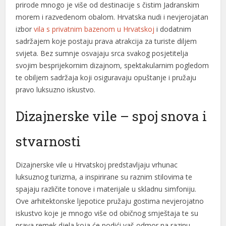
prirode mnogo je više od destinacije s čistim Jadranskim
acklink panel
morem i razvedenom obalom. Hrvatska nudi i nevjerojatan
acklink panel
izbor
vila s privatnim bazenom u Hrvatskoj
i dodatnim
sadržajem koje postaju prava atrakcija za turiste diljem
acklink panel
svijeta. Bez sumnje osvajaju srca svakog posjetitelja
acklink panel
svojim besprijekornim dizajnom, spektakularnim pogledom
te obiljem sadržaja koji osiguravaju opuštanje i pružaju
acklink panel
pravo luksuzno iskustvo.
acklink satın al
Dizajnerske vile – spoj snova i
acklink satın al
stvarnosti
acklink panel
acklink panel
Dizajnerske vile u Hrvatskoj predstavljaju vrhunac
luksuznog turizma, a inspirirane su raznim stilovima te
acklink panel
spajaju različite tonove i materijale u skladnu simfoniju.
Ove arhitektonske ljepotice pružaju gostima nevjerojatno
acklink panel
iskustvo koje je mnogo više od običnog smještaja te su
acklink panel
prava remek djela koja će podići vaš odmor na razinu