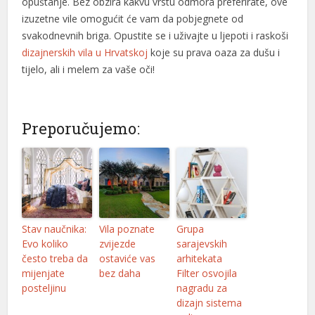
opuštanje. Bez obzira kakvu vrstu odmora preferirate, ove
oliganbet
izuzetne vile omogućit će vam da pobjegnete od
svakodnevnih briga. Opustite se i uživajte u ljepoti i raskoši
etlivo
dizajnerskih vila u Hrvatskoj
koje su prava oaza za dušu i
ealbahis
tijelo, ali i melem za vaše oči!
ealbahis
avrupabet
Preporučujemo:
avrupabet
asibom giris
asibom giris
Stav naučnika:
Vila poznate
Grupa
etpark
Evo koliko
zvijezde
sarajevskih
često treba da
ostaviće vas
arhitekata
arn money link shortener
mijenjate
bez daha
Filter osvojila
porno
posteljinu
nagradu za
dizajn sistema
sekabet