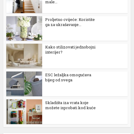
male...
akarya escort
akarya escort
Proljetno cvijeće: Koristite
ga za ukrašavanje...
akarya escort
ixbet
Kako stilizovati jednobojni
interijer?
ojobet
scort bayan
ESC ležaljka omogućava
oliganbet güncel giriş
bijeg od svega
alite yönetim sistemi
viagra 100 mg
Skladišta iza vrata koje
možete isprobati kod kuće
ialis fiyat
iagra fiyat