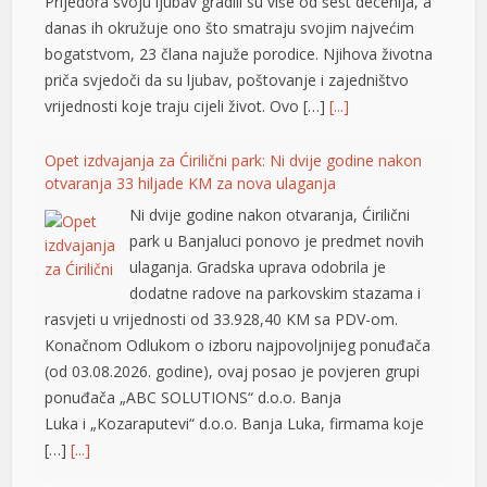
Prijedora svoju ljubav gradili su više od šest decenija, a
bets10
danas ih okružuje ono što smatraju svojim najvećim
bogatstvom, 23 člana najuže porodice. Njihova životna
etsat güncel
priča svjedoči da su ljubav, poštovanje i zajedništvo
vrijednosti koje traju cijeli život. Ovo […]
[...]
cosonolovont
casibom
Opet izdvajanja za Ćirilični park: Ni dvije godine nakon
otvaranja 33 hiljade KM za nova ulaganja
esinecasino
Ni dvije godine nakon otvaranja, Ćirilični
1xbet
park u Banjaluci ponovo je predmet novih
ulaganja. Gradska uprava odobrila je
grandpashabet
dodatne radove na parkovskim stazama i
rasvjeti u vrijednosti od 33.928,40 KM sa PDV-om.
ilanbahis
Konačnom Odlukom o izboru najpovoljnijeg ponuđača
dcasino giriş
(od 03.08.2026. godine), ovaj posao je povjeren grupi
ponuđača „ABC SOLUTIONS“ d.o.o. Banja
ilm izle
Luka i „Kozaraputevi“ d.o.o. Banja Luka, firmama koje
mariobet
[…]
[...]