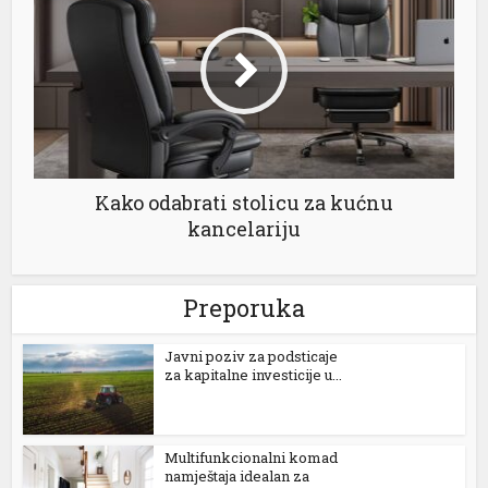
pasacasino
avrupabet
marsbahis
asibom giriş
Kako odabrati stolicu za kućnu
oliganbet
kancelariju
oliganbet
casibom
Preporuka
obinbet
Јavni poziv za podsticaje
za kapitalne investicije u...
oliganbet
asibom giris
Multifunkcionalni komad
dcasino giriş
namještaja idealan za