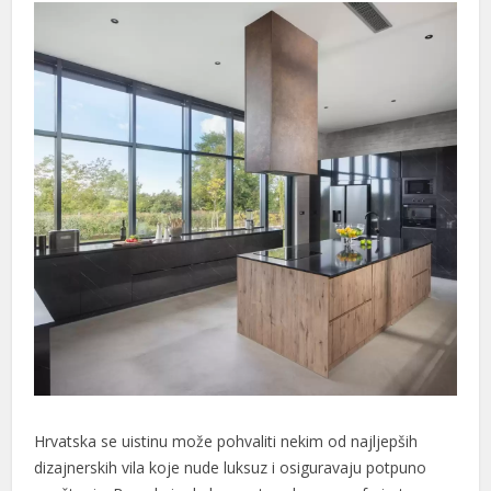
deneme bonusu
usulabet
ojobet
ialis 20 mg fiyat
gorabet
adıköy escort
deneme bonusu
deneme bonusu
deneme bonusu
deneme bonusu
Hrvatska se uistinu može pohvaliti nekim od najljepših
oliganbet
dizajnerskih vila koje nude luksuz i osiguravaju potpuno