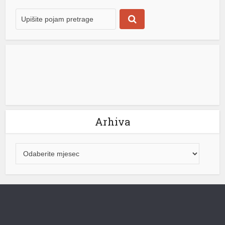
obezbijeđeno sigurno snabdijevanje za domaće
potrošače. On je naglasio da je najvažnije da se cijena
električne energije za građane Republike Srpske neće
mijenjati. “Naš cilj ostaje jasan – potpuna […]
[...]
Arhiva