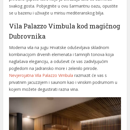
svakog gosta. Pobjegnite u ovu šarmantnu oazu, opustite
acklink panel
se u bazenu i uživajte u mirisu mediteranskog bilja.
acklink panel
Vila Palazzo Vimbula kod magičnog
acklink panel
Dubrovnika
acklink panel
Moderna vila na jugu Hrvatske oduševljava skladnom
kombinacijom drvenih elemenata i tamnijih tonova koja
acklink panel
naglašava eleganciju, a oduševit će vas zadivljujućim
acklink panel
pogledom na Jadransko more i zelenilo prirode.
Nevjerojatna Vila Palazzo Vimbula
razmazit će vas s
acklink panel
privatnim jacuzzijem i saunom kao i vinskim podrumom u
acklink panel
kojem možete degustirati razna vina.
acklink
acklink panel
acklink panel