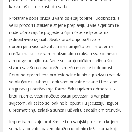
kakvu još niste iskusili do sada.
acklink panel
Prostrane sobe pružaju vam osjećaj topline i udobnosti, a
acklink panel
veliki prozori i staklene stijene preplavljuju vile svjetlom te
nude očaravajuće poglede u čijim ćete se ljepotama
acklink panel
jednostavno izgubiti. Svaka prostorija pažljivo je
acklink panel
opremljena visokokvalitetnim namještajem i modernim
uređajima koji će vam maksimalno olakšati svakodnevicu,
acklink panel
a mnoge od njih ukrašene su i umjetničkim djelima što
acklink panel
stvara savršenu ravnotežu između estetike i udobnosti.
Potpuno opremljene profesionalne kuhinje pozivaju vas da
acklink panel
se okušate u kuhanju, dok vam privatne saune i teretane
osiguravaju održavanje forme čak i tijekom odmora. Uz
acklink panel
brzu internet vezu možete ostati povezani s vanjskim
acklink panel
svijetom, ali zašto se ipak ne bi opustili u jacuzziju, izgubili
u promatranju zalaska sunca i uživali u sadašnjem trenutku.
acklink panel
Impresivan dizajn proteže se i na vanjski prostor u kojem
acklink panel
se nalazi privatni bazen okružen udobnim ležaljkama koje