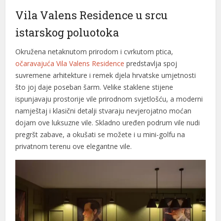
Vila Valens Residence u srcu
acklink Panel
istarskog poluotoka
acklink Panel
Okružena netaknutom prirodom i cvrkutom ptica,
acklink Panel
očaravajuća Vila Valens Residence
predstavlja spoj
acklink Panel
suvremene arhitekture i remek djela hrvatske umjetnosti
što joj daje poseban šarm. Velike staklene stijene
acklink Panel
ispunjavaju prostorije vile prirodnom svjetlošću, a moderni
namještaj i klasični detalji stvaraju nevjerojatno moćan
acklink Panel
dojam ove luksuzne vile. Skladno uređen podrum vile nudi
acklink Panel
pregršt zabave, a okušati se možete i u mini-golfu na
privatnom terenu ove elegantne vile.
acklink panel
Samsun Avukat
altepe Escort
ikiş