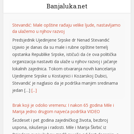
ialis 100 mg
Banjaluka.net
iagra 2026 fiyatları
iagra 100 mg fiyat
Stevandić: Male opštine rađaju velike ljude, nastavljamo
da ulažemo u njihov razvoj
vega 100 mg
Predsjednik Ujedinjene Srpske dr Nenad Stevandić
urboslot
izjavio je danas da su male i rubne opštine temelj
opstanka Republike Srpske, ističući da će ova politička
etpark
organizacija nastaviti da ulaže u njihov razvoj i jačanje
lokalnih zajednica. Tokom otvaranja novih kancelarija
ojobet giriş
Ujedinjene Srpske u Kostajnici i Kozarskoj Dubici,
porno
Stevandić je naglasio da je podrška manjim sredinama
jedan […]
[...]
ptv satın al
Brak koji je odolio vremenu: I nakon 65 godina Mile i
matbet
Marija jedno drugom najveća podrška VIDEO
vdcasino
Šezdeset i pet godina zajedničkog života, bezbroj
uspona, iskušenja i radosti. Mile i Marija Škrbić iz
iltonbet