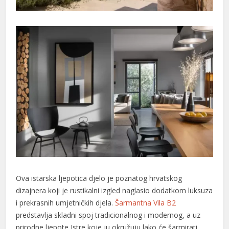
acklink panel
acklink panel
acklink
acklink
uy Hacklink
acklink
acklink
acklink satın al
acklink panel
Ova istarska ljepotica djelo je poznatog hrvatskog
acklink panel
dizajnera koji je rustikalni izgled naglasio dodatkom luksuza
i prekrasnih umjetničkih djela.
Šarmantna Vila B2
acklink panel
predstavlja skladni spoj tradicionalnog i modernog, a uz
acklink panel
prirodne ljepote Istre koje ju okružuju lako će šarmirati