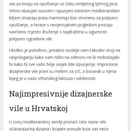
vas pozivaju na opuštanje uz čašu omiljenog ljetnog pića.
acklink panel
Vrtovi obasjani suncem i ispunjeni mirisnim mediteranskim
acklink panel
biljem stvaraju pravu harmoniju kao stvorenu za potpuno
opuštanje, a terase s nevjerojatnim pogledom postaju
acklink panel
savršeno mjesto druženje s najdražima u sigurnosti
acklink panel
potpuno ograđene vile.
lluminati
Ukoliko je potrebno, privatno osoblje vam također stoji na
raspolaganju kako vam ništa na odmoru ne bi nedostajalo
acklink
te kako bi sve vaše želje uvijek bile ispunjenje. Impresivne
dizajnerske vile pravi su melem za oči, a boravak u njima
acklink Panel
bijeg je u oazu vrhunskog luksuza i udobnosti.
acklink
Najimpresivnije dizajnerske
acklink Panel
vile u Hrvatskoj
acklink
Masal oku
U ovoj mediteranskoj zemlji pronaći ćete razne vile
očaravajućeg dizajna i bogate ponude koje vas neće
acklink Panel