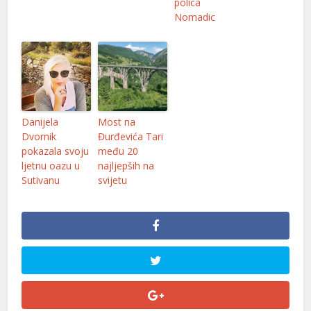
polica
Nomadic
betebet
porno
dcasino giriş
pasacasino
Danijela
Most na
grandpashabet
Dvornik
Đurđevića Tari
pokazala svoju
među 20
ulibet
ljetnu oazu u
najljepših na
Sutivanu
svijetu
vdcasino
dcasino giriş
vdcasino
ideni geri getirme büyüsü
casibom