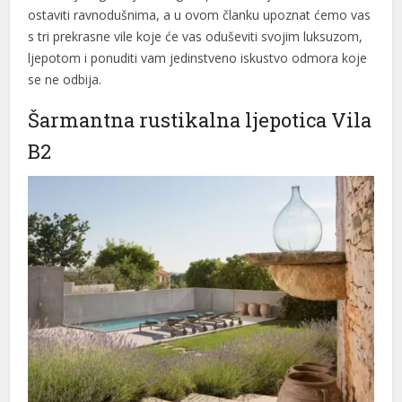
ostaviti ravnodušnima, a u ovom članku upoznat ćemo vas
acklink Panel
s tri prekrasne vile koje će vas oduševiti svojim luksuzom,
ljepotom i ponuditi vam jedinstveno iskustvo odmora koje
acklink panel
se ne odbija.
Masal Oku
Šarmantna rustikalna ljepotica Vila
acklink
B2
acklink panel
acklink panel
acklink panel
acklink Panel
acklink
acklink
acklink