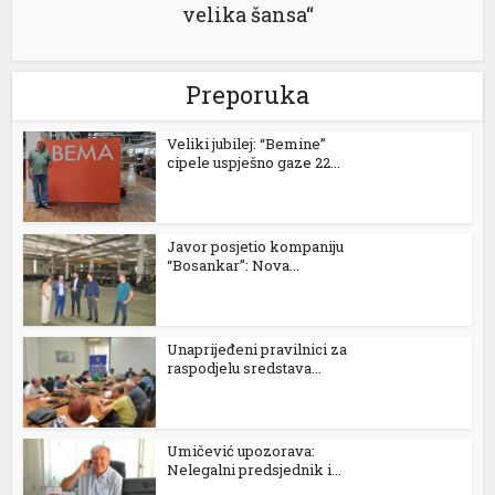
velika šansa“
Preporuka
Veliki jubilej: “Bemine”
cipele uspješno gaze 22...
Javor posjetio kompaniju
“Bosankar”: Nova...
al
Unaprijeđeni pravilnici za
raspodjelu sredstava...
Umičević upozorava:
Nelegalni predsjednik i...