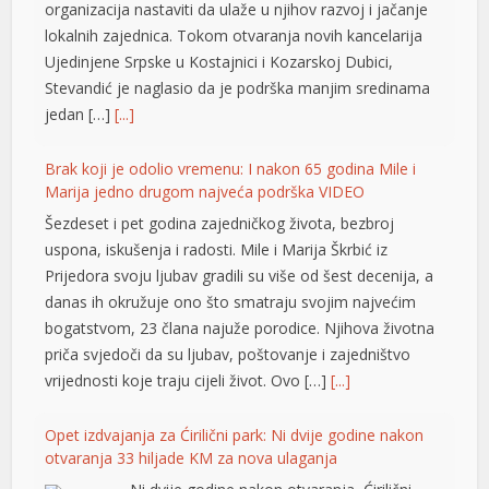
organizacija nastaviti da ulaže u njihov razvoj i jačanje
lokalnih zajednica. Tokom otvaranja novih kancelarija
Ujedinjene Srpske u Kostajnici i Kozarskoj Dubici,
Stevandić je naglasio da je podrška manjim sredinama
jedan […]
[...]
Brak koji je odolio vremenu: I nakon 65 godina Mile i
Marija jedno drugom najveća podrška VIDEO
Šezdeset i pet godina zajedničkog života, bezbroj
uspona, iskušenja i radosti. Mile i Marija Škrbić iz
Prijedora svoju ljubav gradili su više od šest decenija, a
danas ih okružuje ono što smatraju svojim najvećim
bogatstvom, 23 člana najuže porodice. Njihova životna
priča svjedoči da su ljubav, poštovanje i zajedništvo
vrijednosti koje traju cijeli život. Ovo […]
[...]
al
Opet izdvajanja za Ćirilični park: Ni dvije godine nakon
otvaranja 33 hiljade KM za nova ulaganja