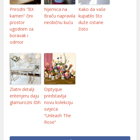
Prirodni “BX
Njemica na
Kako da vaše
kamen” čini
Braču napravila
kupatilo što
prostor
neobičnu kuću
duže ostane
ugodnim za
čisto
boravak i
odmor
Zlatni detalji
Diptyque
enterijeru daju
predstavlja
glamurozni štih
novu kolekciju
svijeća
“Unleash The
Rose”