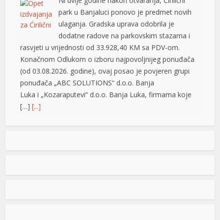
Ni dvije godine nakon otvaranja, Ćirilični
park u Banjaluci ponovo je predmet novih
ulaganja. Gradska uprava odobrila je
dodatne radove na parkovskim stazama i
rasvjeti u vrijednosti od 33.928,40 KM sa PDV-om.
Konačnom Odlukom o izboru najpovoljnijeg ponuđača
(od 03.08.2026. godine), ovaj posao je povjeren grupi
ponuđača „ABC SOLUTIONS“ d.o.o. Banja
Luka i „Kozaraputevi“ d.o.o. Banja Luka, firmama koje
[…]
[...]
Preminuo Drago Galić: Euroherc se oprašta od jednog
od svojih osnivača
U 73. godini preminuo je Drago Galić iz
Širokog Brijega, jedan od osnivača
t
Euroherca te dugogodišnji rukovodioca u
t
sektoru osiguranja. Drago Galić rođen je
1954. godine u Ljubotićima, a veći dio života proveo je u
Širokom Brijegu. U Euroherc je došao s bogatim