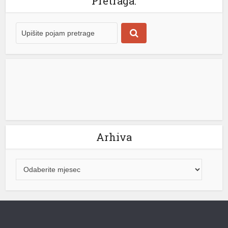
Pretraga:
bismo očuvali sadašnji sistem vodosnabdijevanja i
transportovali smo vodu iz našeg najvećeg izvorišta iz
Maglajana do Laktaša […]
[...]
Arhiva