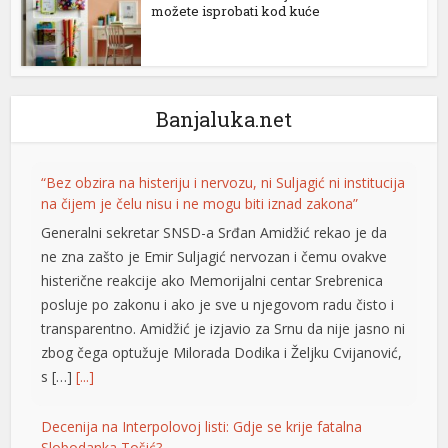
možete isprobati kod kuće
ener
Banjaluka.net
“Bez obzira na histeriju i nervozu, ni Suljagić ni institucija
na čijem je čelu nisu i ne mogu biti iznad zakona”
Generalni sekretar SNSD-a Srđan Amidžić rekao je da
ne zna zašto je Emir Suljagić nervozan i čemu ovakve
histerične reakcije ako Memorijalni centar Srebrenica
posluje po zakonu i ako je sve u njegovom radu čisto i
transparentno. Amidžić je izjavio za Srnu da nije jasno ni
zbog čega optužuje Milorada Dodika i Željku Cvijanović,
s […]
[...]
Decenija na Interpolovoj listi: Gdje se krije fatalna
Slobodanka Tošić?