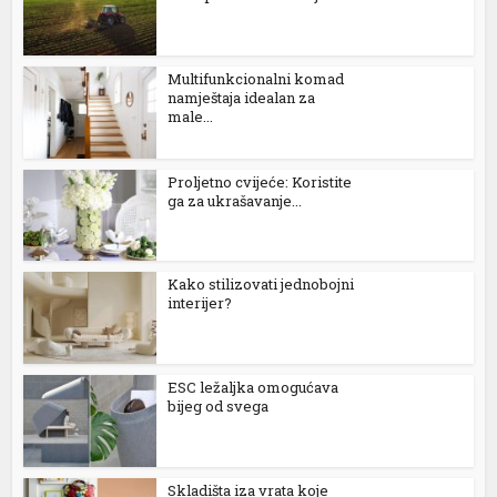
Multifunkcionalni komad
namještaja idealan za
male...
Proljetno cvijeće: Koristite
ga za ukrašavanje...
Kako stilizovati jednobojni
interijer?
ESC ležaljka omogućava
bijeg od svega
Skladišta iza vrata koje