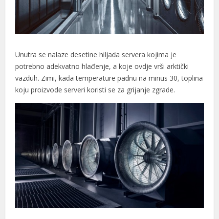
Unutra se nalaze desetine hiljada servera kojima je
potrebno adekvatno hlađenje, a koje ovdje vrši arktički
vazduh. Zimi, kada temperature padnu na minus 30, toplina
koju proizvode serveri koristi se za grijanje zgrade.