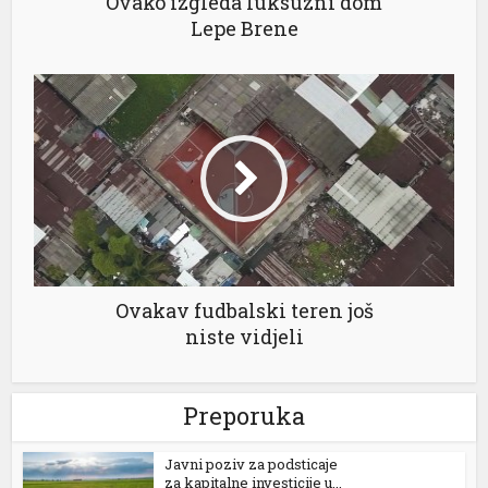
Ovako izgleda luksuzni dom
Lepe Brene
Ovakav fudbalski teren još
niste vidjeli
Preporuka
Јavni poziv za podsticaje
za kapitalne investicije u...