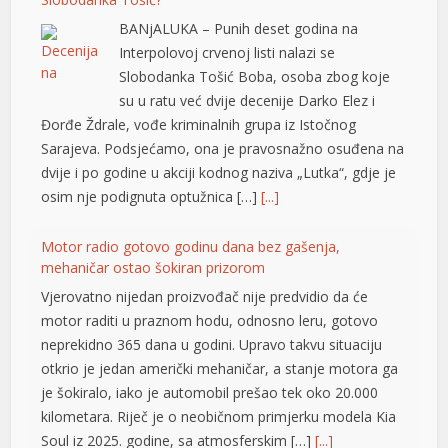
BANjALUKA – Punih deset godina na
Interpolovoj crvenoj listi nalazi se
Slobodanka Tošić Boba, osoba zbog koje
yüsü
su u ratu već dvije decenije Darko Elez i
Đorđe Ždrale, vođe kriminalnih grupa iz Istočnog
Sarajeva. Podsjećamo, ona je pravosnažno osuđena na
dvije i po godine u akciji kodnog naziva „Lutka“, gdje je
osim nje podignuta optužnica […]
[...]
Motor radio gotovo godinu dana bez gašenja,
mehaničar ostao šokiran prizorom
Vjerovatno nijedan proizvođač nije predvidio da će
motor raditi u praznom hodu, odnosno leru, gotovo
neprekidno 365 dana u godini. Upravo takvu situaciju
otkrio je jedan američki mehaničar, a stanje motora ga
je šokiralo, iako je automobil prešao tek oko 20.000
kilometara. Riječ je o neobičnom primjerku modela Kia
Soul iz 2025. godine, sa atmosferskim […]
[...]