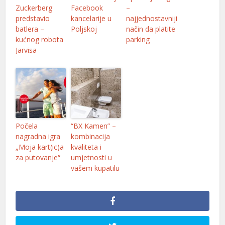
Zuckerberg
Facebook
–
predstavio
kancelarije u
najjednostavniji
batlera –
Poljskoj
način da platite
kućnog robota
parking
Jarvisa
Počela
“BX Kamen” –
nagradna igra
kombinacija
„Moja kart(ic)a
kvaliteta i
za putovanje“
umjetnosti u
vašem kupatilu