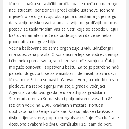
l
Korisnici bašta su različitih profila, pa se među njima mogu
naći studenti, penzioneri i predškolske ustanove. Jednom
l
mjesečno se organizuju okupljanja u baštama gdje mogu
da razmijene iskustva i znanja. U vrijeme godišnjih odmora
l
postavi se tabla “Molim vas zalivati” koja se zabode u leju i
baštovan-amater može da bude siguran da će se neko
 al
pobrinuti za njegove biljke.
Većina baštovana se sama organizuje u vidu udruženja i
 al
ima sopstvena pravila. O korisnicima leja se vodi evidencija
l
i čim neko preda svoju, vrlo brzo se nađe zamjena. Čak je
moguće osnovati i sopstvenu baštu. Za to je potrebno naći
l
parcelu, dogovoriti se sa vlasnikom i definisati pravni okvir.
Ko sam ne želi da se bavi baštovanstvom, a rado bi ubirao
l
plodove, na raspolaganju mu stoje gradski voćnjaci.
Agencija za obnovu grada je u saradnji sa gradskim
l
Sekretarijatom za šumarstvo i poljoprivredu zasadila 80
l
različitih voćki na 2.000 kvadratnih metara. Ponuda
obuhvata najtraženije voće kao što su jabuke i kruške, ali i
l
divlje i rijetke sorte, poput mongolske trešnje. Ova bašta je
dostupna svakom ko živi u komšiluku i želi sam da bere
l