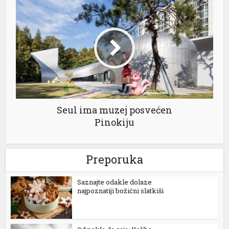
 al
l
Seul ima muzej posvećen
Pinokiju
l
l
Preporuka
l
Saznajte odakle dolaze
l
najpoznatiji božićni slatkiši
l
l