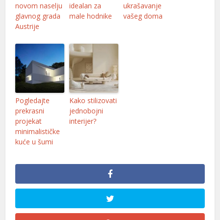
novom naselju
idealan za
ukrašavanje
l
glavnog grada
male hodnike
vašeg doma
l
Austrije
l
Pogledajte
Kako stilizovati
prekrasni
jednobojni
projekat
interijer?
l
minimalističke
kuće u šumi
l
l
l