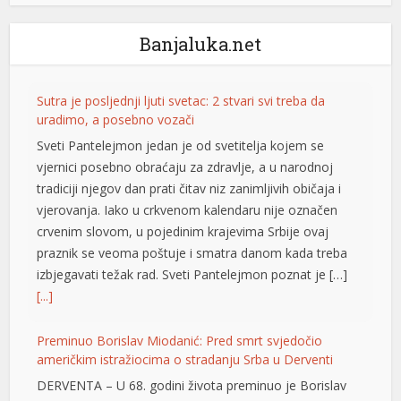
l
Banjaluka.net
l
l
Sutra je posljednji ljuti svetac: 2 stvari svi treba da
l
uradimo, a posebno vozači
Sveti Pantelejmon jedan je od svetitelja kojem se
l
vjernici posebno obraćaju za zdravlje, a u narodnoj
tradiciji njegov dan prati čitav niz zanimljivih običaja i
l
vjerovanja. Iako u crkvenom kalendaru nije označen
 al
crvenim slovom, u pojedinim krajevima Srbije ovaj
praznik se veoma poštuje i smatra danom kada treba
l
izbjegavati težak rad. Sveti Pantelejmon poznat je […]
l
[...]
l
Preminuo Borislav Miodanić: Pred smrt svjedočio
američkim istražiocima o stradanju Srba u Derventi
l
DERVENTA – U 68. godini života preminuo je Borislav
l