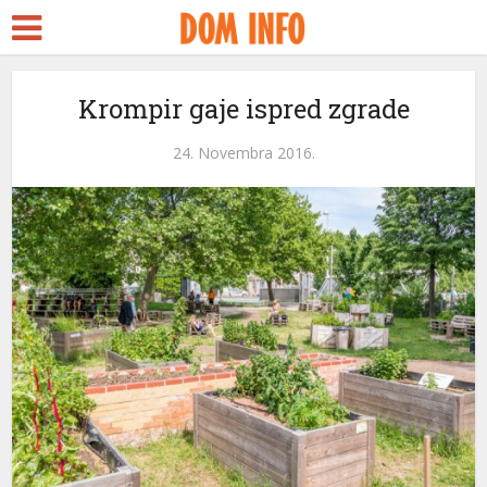
t
Krompir gaje ispred zgrade
24. Novembra 2016.
l
l
leri
l