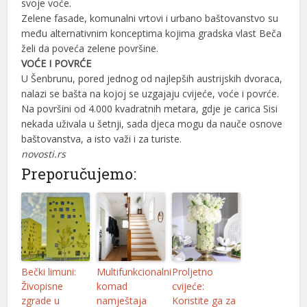
svoje voće.
Zelene fasade, komunalni vrtovi i urbano baštovanstvo su
l
među alternativnim konceptima kojima gradska vlast Beča
želi da poveća zelene površine.
l
VOĆE I POVRĆE
l
U Šenbrunu, pored jednog od najlepših austrijskih dvoraca,
nalazi se bašta na kojoj se uzgajaju cvijeće, voće i povrće.
l
Na površini od 4.000 kvadratnih metara, gdje je carica Sisi
nekada uživala u šetnji, sada djeca mogu da nauče osnove
l
baštovanstva, a isto važi i za turiste.
novosti.rs
l
Preporučujemo:
l
l
l
l
Bečki limuni:
Multifunkcionalni
Proljetno
Živopisne
komad
cvijeće:
l
zgrade u
namještaja
Koristite ga za