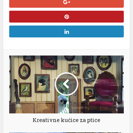
l
l
l
l
l
l
Kreativne kućice za ptice