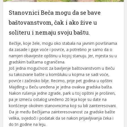
l
Stanovnici Beča mogu da se bave
l
baštovanstvom, čak i ako žive u
l
soliteru i nemaju svoju baštu.
l
Bečlije, koje žele, mogu oko stabala na javnim površinama
da zasade i gaje voće i povrće, a potrebno je samo da o
l
namjeri obavijeste opštinu u kojoj stanuju. Jer, mjesta su u
gradskim baštama ograničena.
l
Još jedna mogućnost za bavljenje baštovanstvom u Beču
su takozvane bašte u komšiluku u kojima se sadi voće,
l
povrće i začinsko bilje. Recimo, prije pet godina u opštini
l
Majdling u Beču uređena je jedna ovakva gradska bašta.
Nakon rušenja jedne zgrade, park u toj opštini je proširen,
l
pa je izmeću ostalog uređeno 20 leja koje su date na
korišćenje okolnim stanovnicima koji su bili zainteresovani.
l
Da je među Bečlijama zainteresovanost za gradske bašte
velika, svjedoči i podatak da se nakon prijavljivanja čeka i
l
do tri godine na leju.