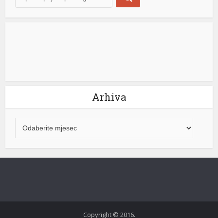
Arhiva
nk shortener
Copyright © 2016.