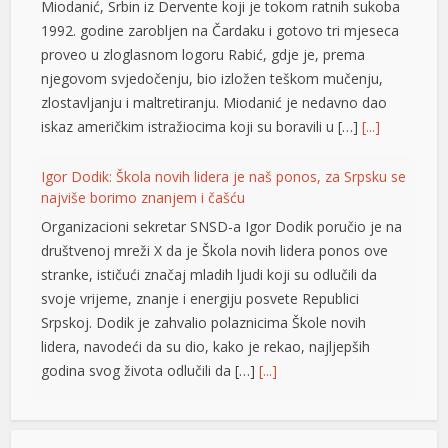
Miodanić, Srbin iz Dervente koji je tokom ratnih sukoba
1992. godine zarobljen na Čardaku i gotovo tri mjeseca
l
proveo u zloglasnom logoru Rabić, gdje je, prema
l
njegovom svjedočenju, bio izložen teškom mučenju,
zlostavljanju i maltretiranju. Miodanić je nedavno dao
l
iskaz američkim istražiocima koji su boravili u […]
[...]
l
Igor Dodik: Škola novih lidera je naš ponos, za Srpsku se
l
najviše borimo znanjem i čašću
Organizacioni sekretar SNSD-a Igor Dodik poručio je na
at
društvenoj mreži X da je Škola novih lidera ponos ove
rt
stranke, ističući značaj mladih ljudi koji su odlučili da
svoje vrijeme, znanje i energiju posvete Republici
Srpskoj. Dodik je zahvalio polaznicima Škole novih
lidera, navodeći da su dio, kako je rekao, najljepših
godina svog života odlučili da […]
[...]
t
Jedna zemlja drži gotovo četvrtinu ekonomije EU: Novi
l
podaci otkrivaju ko vuče kontinent naprijed