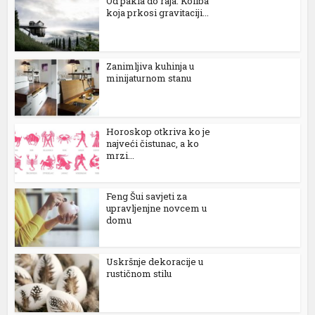
Od pakla do raja: Koliba
koja prkosi gravitaciji...
l
l
Zanimljiva kuhinja u
minijaturnom stanu
l
l
Horoskop otkriva ko je
l
najveći čistunac, a ko
mrzi...
l
Feng Šui savjeti za
upravljenjne novcem u
l
domu
l
Uskršnje dekoracije u
l
rustičnom stilu
l