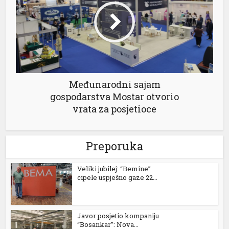
Međunarodni sajam
l
gospodarstva Mostar otvorio
vrata za posjetioce
Preporuka
Veliki jubilej: “Bemine”
cipele uspješno gaze 22...
Javor posjetio kompaniju
“Bosankar”: Nova...