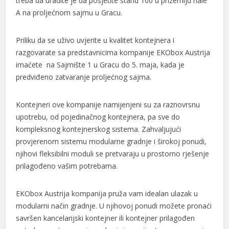
treba da uradite je da posjetite štand 100 u prizemlju hale
A na proljećnom sajmu u Gracu.
Priliku da se uživo uvjerite u kvalitet kontejnera i
razgovarate sa predstavnicima kompanije EKObox Austrija
imaćete na Sajmište 1 u Gracu do 5. maja, kada je
l
predviđeno zatvaranje proljećnog sajma.
l
Kontejneri ove kompanije namijenjeni su za raznovrsnu
upotrebu, od pojedinačnog kontejnera, pa sve do
kompleksnog kontejnerskog sistema. Zahvaljujući
provjerenom sistemu modularne gradnje i širokoj ponudi,
njihovi fleksibilni moduli se pretvaraju u prostorno rješenje
prilagođeno vašim potrebama.
EKObox Austrija kompanija pruža vam idealan ulazak u
modularni način gradnje. U njihovoj ponudi možete pronaći
savršen kancelarijski kontejner ili kontejner prilagođen