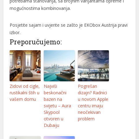
potrebama stanovanja, sa brojnim varijantama opreme i
mogućnostima kombinovanja.
Posjetite sajam i uvjerite se zašto je EKObox Austrija pravi
izbor.
Preporučujemo:
Zidovi od cigle,
Najviši
Pogrešan
rustikalni štih u
beskonačni
dizajn? Radnici
vašem domu
bazen na
u novom Apple
svijetu – Aura
centru imaju
Skypool
neočekivan
otvoren u
problem
Dubaiju