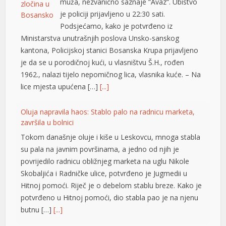
muža, nezvanično saznaje “Avaz“. Ubistvo
je policiji prijavljeno u 22:30 sati.
Podsjećamo, kako je potvrđeno iz
Ministarstva unutrašnjih poslova Unsko-sanskog
kantona, Policijskoj stanici Bosanska Krupa prijavljeno
je da se u porodičnoj kući, u vlasništvu Š.H., rođen
1962., nalazi tijelo nepomičnog lica, vlasnika kuće. – Na
lice mjesta upućena […]
[...]
Oluja napravila haos: Stablo palo na radnicu marketa,
završila u bolnici
Tokom današnje oluje i kiše u Leskovcu, mnoga stabla
su pala na javnim površinama, a jedno od njih je
povrijedilo radnicu obližnjeg marketa na uglu Nikole
Skobaljića i Radničke ulice, potvrđeno je Jugmedii u
Hitnoj pomoći. Riječ je o debelom stablu breze. Kako je
potvrđeno u Hitnoj pomoći, dio stabla pao je na njenu
butnu […]
[...]