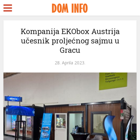
Kompanija EKObox Austrija
učesnik proljećnog sajmu u
Gracu
28. Aprila 2023.
ri