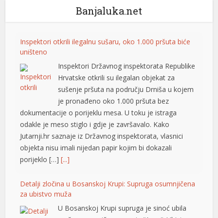
Banjaluka.net
Inspektori otkrili ilegalnu sušaru, oko 1.000 pršuta biće
uništeno
Inspektori Državnog inspektorata Republike
Hrvatske otkrili su ilegalan objekat za
sušenje pršuta na području Drniša u kojem
je pronađeno oko 1.000 pršuta bez
dokumentacije o porijeklu mesa. U toku je istraga
l
odakle je meso stiglo i gdje je završavalo. Kako
Jutarnji.hr saznaje iz Državnog inspektorata, vlasnici
objekta nisu imali nijedan papir kojim bi dokazali
porijeklo […]
[...]
Detalji zločina u Bosanskoj Krupi: Supruga osumnjičena
za ubistvo muža
U Bosanskoj Krupi supruga je sinoć ubila