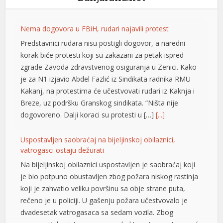
Nema dogovora u FBiH, rudari najavili protest
Predstavnici rudara nisu postigli dogovor, a naredni
korak biće protesti koji su zakazani za petak ispred
zgrade Zavoda zdravstvenog osiguranja u Zenici. Kako
je za N1 izjavio Abdel Fazlić iz Sindikata radnika RMU
Kakanj, na protestima će učestvovati rudari iz Kaknja i
Breze, uz podršku Granskog sindikata. “Ništa nije
dogovoreno. Dalji koraci su protesti u […]
[...]
Uspostavljen saobraćaj na bijeljinskoj obilaznici,
vatrogasci ostaju dežurati
Na bijeljinskoj obilaznici uspostavljen je saobraćaj koji
je bio potpuno obustavljen zbog požara niskog rastinja
koji je zahvatio veliku površinu sa obje strane puta,
rečeno je u policiji. U gašenju požara učestvovalo je
dvadesetak vatrogasaca sa sedam vozila. Zbog