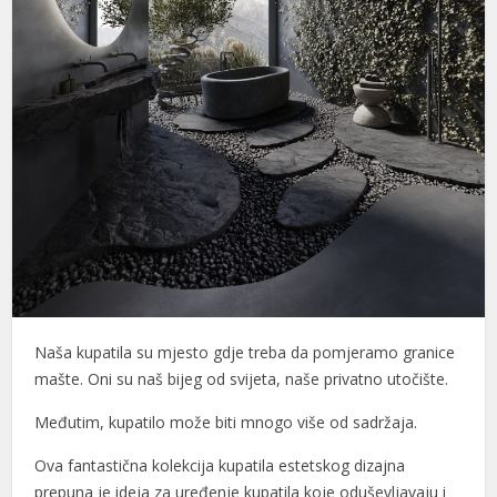
Naša kupatila su mjesto gdje treba da pomjeramo granice
mašte. Oni su naš bijeg od svijeta, naše privatno utočište.
Međutim, kupatilo može biti mnogo više od sadržaja.
Ova fantastična kolekcija kupatila estetskog dizajna
prepuna je ideja za uređenje kupatila koje oduševljavaju i