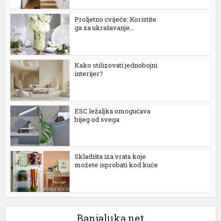
Proljetno cvijeće: Koristite
ga za ukrašavanje...
Kako stilizovati jednobojni
interijer?
ESC ležaljka omogućava
bijeg od svega
Skladišta iza vrata koje
možete isprobati kod kuće
Banjaluka.net