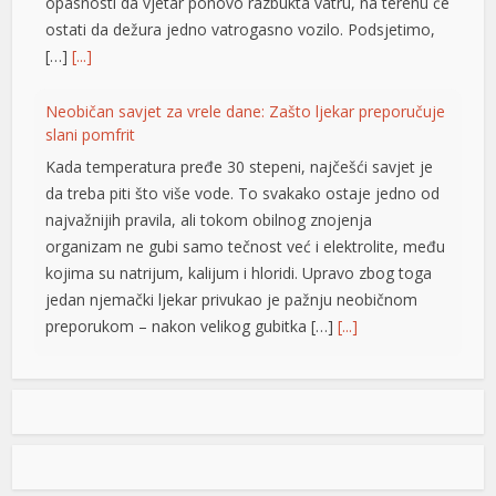
opasnosti da vjetar ponovo razbukta vatru, na terenu će
ostati da dežura jedno vatrogasno vozilo. Podsjetimo,
[…]
[...]
Neobičan savjet za vrele dane: Zašto ljekar preporučuje
slani pomfrit
Kada temperatura pređe 30 stepeni, najčešći savjet je
da treba piti što više vode. To svakako ostaje jedno od
najvažnijih pravila, ali tokom obilnog znojenja
organizam ne gubi samo tečnost već i elektrolite, među
kojima su natrijum, kalijum i hloridi. Upravo zbog toga
jedan njemački ljekar privukao je pažnju neobičnom
preporukom – nakon velikog gubitka […]
[...]
Opet izdvajanja za Ćirilični park: Ni dvije godine nakon
otvaranja 33 hiljade KM za nova ulaganja
ortener
Ni dvije godine nakon otvaranja, Ćirilični park u Banjaluci
ponovo je predmet novih ulaganja. Gradska uprava
odobrila je dodatne radove na parkovskim stazama i