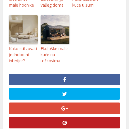
male hodnike
vašeg doma
kuće u šumi
Kako stilizovati
Ekološke male
jednobojni
kuće na
interijer?
točkovima