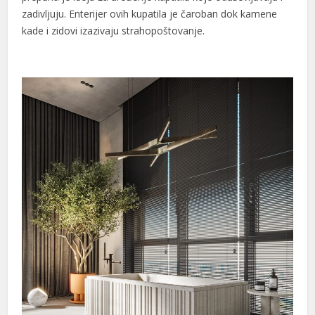
zadivljuju. Enterijer ovih kupatila je čaroban dok kamene
kade i zidovi izazivaju strahopoštovanje.