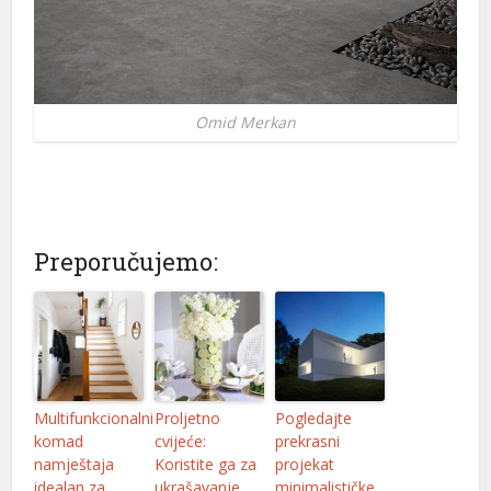
Omid Merkan
Preporučujemo:
Multifunkcionalni
Proljetno
Pogledajte
komad
cvijeće:
prekrasni
namještaja
Koristite ga za
projekat
idealan za
ukrašavanje
minimalističke