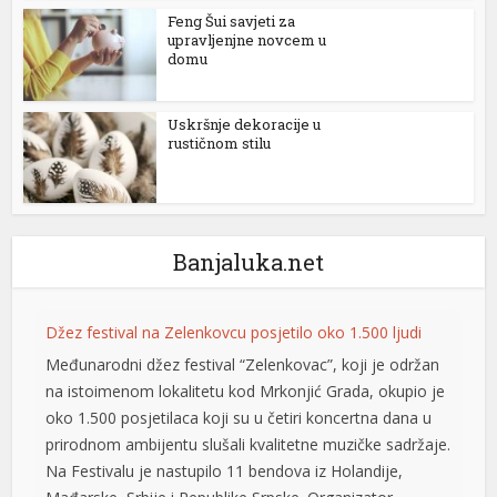
Feng Šui savjeti za
nel
upravljenjne novcem u
domu
nel
Uskršnje dekoracije u
nel
rustičnom stilu
nel
nel
Banjaluka.net
nel
Džez festival na Zelenkovcu posjetilo oko 1.500 ljudi
nel
Međunarodni džez festival “Zelenkovac”, koji je održan
nel
na istoimenom lokalitetu kod Mrkonjić Grada, okupio je
oko 1.500 posjetilaca koji su u četiri koncertna dana u
nel
prirodnom ambijentu slušali kvalitetne muzičke sadržaje.
nel
Na Festivalu je nastupilo 11 bendova iz Holandije,