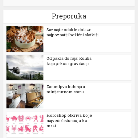
Preporuka
k
Saznajte odakle dolaze
najpoznatiji božićni slatkiši
ın al
Od pakla do raja: Koliba
koja prkosi gravitaciji...
nel
nel
Zanimljiva kuhinja u
nel
minijaturnom stanu
nel
nel
Horoskop otkriva ko je
najveći čistunac, a ko
nel
mrzi...
nel