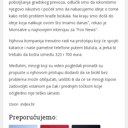
poboljšanja gradskog prevoza, odlučili smo da iskoristimo
nel
njegovo iskustvo i počeli smo da nabacujemo ideje o tome
nel
kako rešiti problem krađe bicikala. Na kraju smo došli do
ideje koja nalikuje ovom što imamo danas”, rekao je
nel
Monsalve u najnovijem intervjuu za “Fox News”.
ın al
Njihova kompanija trenutno radi na prototipu koji će spojiti
katance i naše pametne telefone putem blututa, a Jerka bi
ın al
trebalo da košta između 325 i 700 eura.
nel
Međutim, mnogi koji su video pogledali pronašli su
nel
propuste u njihovom pristupu dodavši da se bicikl bez
problema može otključati, uništiti ili da će se mnogi lopovi
nel
zadovoljiti volanom pa čak i prednjim točkom koje
nel
očigledno nije teško ukrasti.
nel
Izvor- index.hr
nel
Preporučujemo:
nel