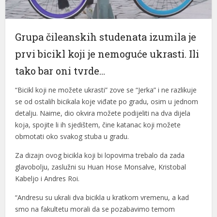
nel
nel
Grupa čileanskih studenata izumila je
prvi bicikl koji je nemoguće ukrasti. Ili
nel
tako bar oni tvrde…
nel
“Bicikl koji ne možete ukrasti” zove se “Jerka” i ne razlikuje
nel
se od ostalih bicikala koje viđate po gradu, osim u jednom
nel
detalju. Naime, dio okvira možete podijeliti na dva dijela
koja, spojite li ih sjedištem, čine katanac koji možete
nel
obmotati oko svakog stuba u gradu.
nel
Za dizajn ovog bicikla koji bi lopovima trebalo da zada
nel
glavobolju, zaslužni su Huan Hose Monsalve, Kristobal
Kabeljo i Andres Roi.
nel
“Andresu su ukrali dva bicikla u kratkom vremenu, a kad
nel
smo na fakultetu morali da se pozabavimo temom