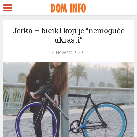
ort
Jerka – bicikl koji je “nemoguće
ukrasti”
ms
nel
17. Novembra 2014.
nel
etleri
nel