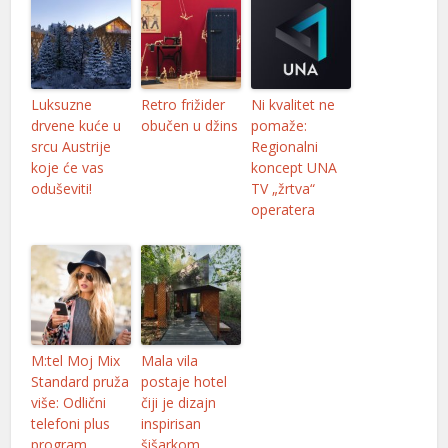
nel
nel
Luksuzne
Retro frižider
Ni kvalitet ne
nel
drvene kuće u
obučen u džins
pomaže:
srcu Austrije
Regionalni
nel
koje će vas
koncept UNA
oduševiti!
TV „žrtva“
nel
operatera
nel
nel
nel
nel
M:tel Moj Mix
Mala vila
Standard pruža
postaje hotel
nel
više: Odlični
čiji je dizajn
nel
telefoni plus
inspirisan
program
šišarkom