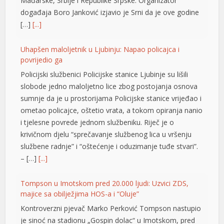
Mađarske, Srbije i Republike Srpske. Organizator
nel
događaja Boro Јanković izjavio je Srni da je ove godine
[…]
[...]
nel
nel
Uhapšen maloljetnik u Ljubinju: Napao policajca i
povrijedio ga
nel
Policijski službenici Policijske stanice Ljubinje su lišili
nel
slobode jedno maloljetno lice zbog postojanja osnova
sumnje da je u prostorijama Policijske stanice vrijeđao i
nel
ometao policajce, oštetio vrata, a tokom opiranja nanio
i tjelesne povrede jednom službeniku. Riječ je o
ın al
krivičnom djelu “sprečavanje službenog lica u vršenju
nel
službene radnje” i “oštećenje i oduzimanje tuđe stvari”.
– […]
[...]
nel
nel
Tompson u Imotskom pred 20.000 ljudi: Uzvici ZDS,
majice sa obilježjima HOS-a i “Oluje”
nel
Kontroverzni pjevač Marko Perković Tompson nastupio
je sinoć na stadionu „Gospin dolac“ u Imotskom, pred
nel