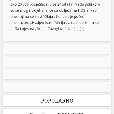
oko 20.000 posjetilaca, piše 24sata.hr. Među publikom
nel
su se mogle vidjeti majice sa obilježjima HOS-a, kao i
one kojima se slavi “Oluja”. Koncert je počeo
nel
pozdravom „Hvaljen Isus i Marija“, a na repertoaru se
našla i pjesma „Bojna Čavoglave“. Na […]
[...]
nel
nel
Gužve na granicama BiH: Duge kolone na više prelaza,
evo gdje se najduže čeka
nel
Saobraćaj se na većini puteva u Republici Srpskoj i
ukat
Federaciji BiH odvija redovno, a na graničnim prelazima
pojačan je intenzitet saobraćaja. Duge su kolone vozila
cort
u oba smjera na prelazima Zupci i Novi Grad, a na izlazu
iz zemlje, duge su kolone putničkih vozila na graničnim
prelazima Izačić, Velika Kladuša, Gradiška /Gornji Varoš/,
Gradina, Hum […]
[...]
ort
POPULARNO
Izašao na scenu: Novak Đoković zapjevao sa Vladom
nel
Georgievom u Herceg Novom (VIDEO)