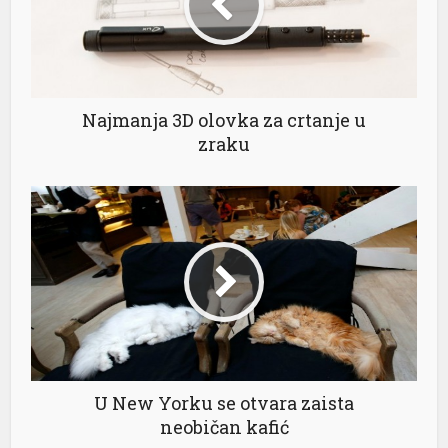
nel
nel
Najmanja 3D olovka za crtanje u
zraku
nel
nel
nel
nel
U New Yorku se otvara zaista
neobičan kafić