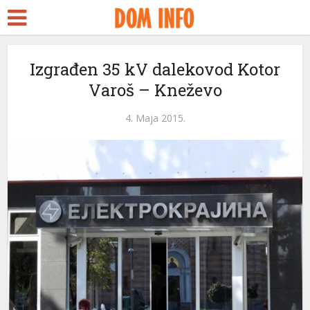
Izgrаđen 35 kV dаlekovod Kotor
Vаroš – Kneževo
4. Maja 2015.
eri