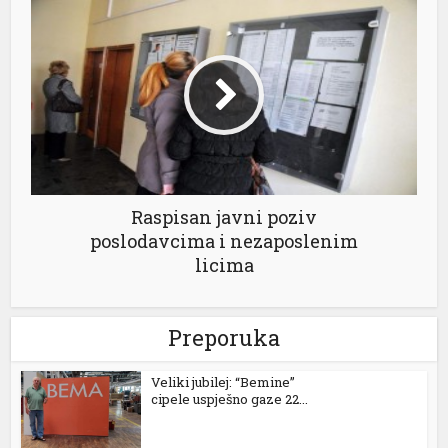
l
Raspisan javni poziv
poslodavcima i nezaposlenim
licima
Preporuka
Veliki jubilej: “Bemine”
cipele uspješno gaze 22...