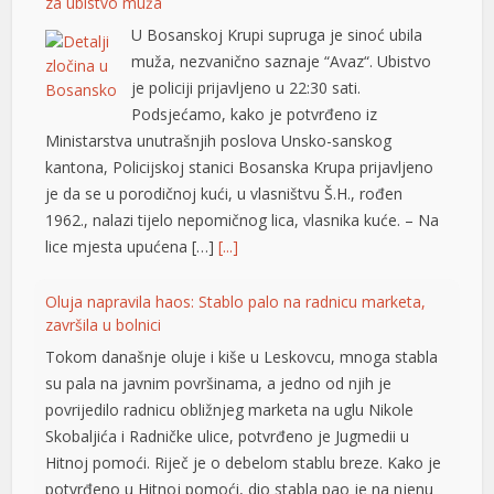
za ubistvo muža
U Bosanskoj Krupi supruga je sinoć ubila
muža, nezvanično saznaje “Avaz“. Ubistvo
je policiji prijavljeno u 22:30 sati.
Podsjećamo, kako je potvrđeno iz
Ministarstva unutrašnjih poslova Unsko-sanskog
kantona, Policijskoj stanici Bosanska Krupa prijavljeno
je da se u porodičnoj kući, u vlasništvu Š.H., rođen
1962., nalazi tijelo nepomičnog lica, vlasnika kuće. – Na
lice mjesta upućena […]
[...]
t
Oluja napravila haos: Stablo palo na radnicu marketa,
završila u bolnici
Tokom današnje oluje i kiše u Leskovcu, mnoga stabla
su pala na javnim površinama, a jedno od njih je
povrijedilo radnicu obližnjeg marketa na uglu Nikole
Skobaljića i Radničke ulice, potvrđeno je Jugmedii u
Hitnoj pomoći. Riječ je o debelom stablu breze. Kako je
potvrđeno u Hitnoj pomoći, dio stabla pao je na njenu