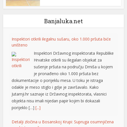
Banjaluka.net
Inspektori otkrili ilegalnu sušaru, oko 1.000 pršuta biće
uništeno
Inspektori Državnog inspektorata Republike
Hrvatske otkrili su ilegalan objekat za
sušenje pršuta na području Drniša u kojem
l
je pronađeno oko 1.000 pršuta bez
dokumentacije o porijeklu mesa. U toku je istraga
odakle je meso stiglo i gdje je završavalo. Kako
Jutarnji.hr saznaje iz Državnog inspektorata, vlasnici
objekta nisu imali nijedan papir kojim bi dokazali
porijeklo […]
[...]
Detalji zločina u Bosanskoj Krupi: Supruga osumnjičena