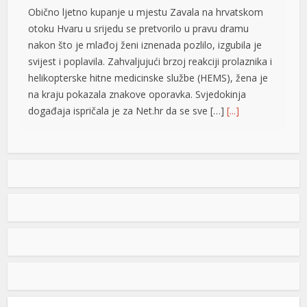
Obično ljetno kupanje u mjestu Zavala na hrvatskom
otoku Hvaru u srijedu se pretvorilo u pravu dramu
nakon što je mlađoj ženi iznenada pozlilo, izgubila je
svijest i poplavila. Zahvaljujući brzoj reakciji prolaznika i
helikopterske hitne medicinske službe (HEMS), žena je
na kraju pokazala znakove oporavka. Svjedokinja
događaja ispričala je za Net.hr da se sve […]
[...]
Vučić: Ljudi razumiju koliko je neko uspješan i dobar ako
ga Helez napada
Predsjednik Srbije Aleksdandar Vučić izjavio
je danas da nema ništa protiv toga što su
nadležne službe BiH pratile njegovu
at
nedavnu posjetu, jer, kako je istakao, to i
jeste njihov posao i naveo da ljudi razumiju koliko je
neko ne samo uspješan već i dobar ako ga napada
ministar odbrane u Savjetu ministara Zukan Helez.
Odgovarajući […]
[...]
POPULARNO
su