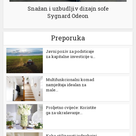
Snažan i uzbudljiv dizajn sofe
Sygnard Odeon
Preporuka
Јavni poziv za podsticaje
za kapitalne investicije u...
Multifunkcionalni komad
namještaja idealan za
male...
Proljetno cvijeće: Koristite
ga za ukrašavanje...
Kako stilizovati jednobojni