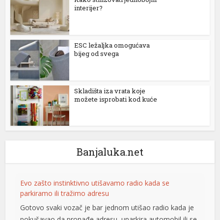
interijer?
ESC ležaljka omogućava
bijeg od svega
Skladišta iza vrata koje
možete isprobati kod kuće
al
Banjaluka.net
Evo zašto instinktivno utišavamo radio kada se
parkiramo ili tražimo adresu
Gotovo svaki vozač je bar jednom utišao radio kada je
pokušavao da pronađe adresu, uparkira automobil ili se