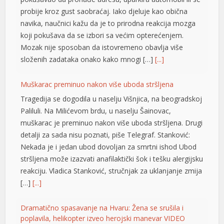
probije kroz gust saobraćaj. Iako djeluje kao obična
navika, naučnici kažu da je to prirodna reakcija mozga
koji pokušava da se izbori sa većim opterećenjem.
Mozak nije sposoban da istovremeno obavlja više
složenih zadataka onako kako mnogi […]
[...]
Muškarac preminuo nakon više uboda stršljena
Tragedija se dogodila u naselju Višnjica, na beogradskoj
Paliluli. Na Milićevom brdu, u naselju Šainovac,
t
muškarac je preminuo nakon više uboda stršljena. Drugi
t
detalji za sada nisu poznati, piše Telegraf. Stanković:
Nekada je i jedan ubod dovoljan za smrtni ishod Ubod
stršljena može izazvati anafilaktički šok i tešku alergijsku
reakciju. Vladica Stanković, stručnjak za uklanjanje zmija
[…]
[...]
Dramatično spasavanje na Hvaru: Žena se srušila i
poplavila, helikopter izveo herojski manevar VIDEO