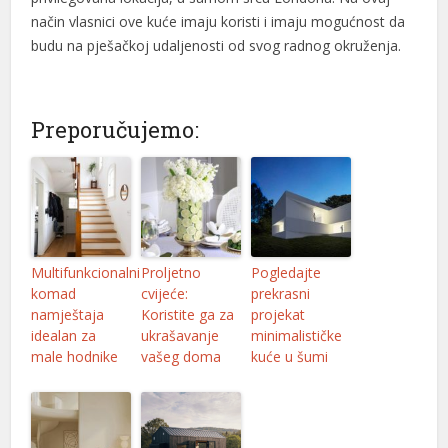
način vlasnici ove kuće imaju koristi i imaju mogućnost da
budu na pješačkoj udaljenosti od svog radnog okruženja.
Preporučujemo:
Multifunkcionalni
Proljetno
Pogledajte
komad
cvijeće:
prekrasni
namještaja
Koristite ga za
projekat
idealan za
ukrašavanje
minimalističke
male hodnike
vašeg doma
kuće u šumi