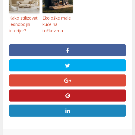
Kako stilizovati
Ekološke male
jednobojni
kuće na
interijer?
točkovima