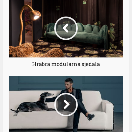
al
Hrabra modularna sjedala