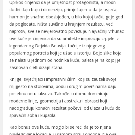
Uprkos činjenici da je umjetnost protagonista, a modni
dodiri daju boju i dimenziju, primjećujemo da je osjećaj
harmonije snažno obezbjeđen, u bilo kojoj tački, gdje god
da pogledate. Ništa suvišno u krajnjem rezultatu, već
naprotiv, sve se nevjerovatno povezuje. Najvažniji vrhunac
ove kuće je činjenica da su arhitekte inspiraciju crpjele iz
legendarnog Dejvida Bouvija, tačnije iz njegovog
popularnog portreta koji je ušao u istoriju. Boje slike koja
se nalazi u jednom od hodnika kuće, paleta je na kojoj je
zasnovan cjelli dizajn stana.
Knjige, svjećnjaci i impresivni ćilimi koji su zauzeli svoje
mjjjjesto na stolovima, podu i drugim površinama daju
posebnu notu luksuza. Takođe. u domu dominiraju
moderne linije, geometrija i apstraktni obrasci koji
nadograđuju konačni rezultat počevši od ulaza u kuću do
spavaćih soba i kupatila.
Kao bonus ove kuće, moglo bi se reći da je to njena
privilegovana lokacija, u samom srcu Londona. Na ovaj