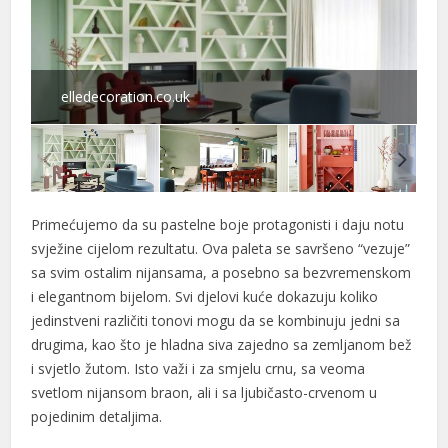
elledecoration.co.uk
al
al
Primećujemo da su pastelne boje protagonisti i daju notu
svježine cijelom rezultatu. Ova paleta se savršeno “vezuje”
sa svim ostalim nijansama, a posebno sa bezvremenskom
i elegantnom bijelom. Svi djelovi kuće dokazuju koliko
jedinstveni različiti tonovi mogu da se kombinuju jedni sa
drugima, kao što je hladna siva zajedno sa zemljanom bež
i svjetlo žutom. Isto važi i za smjelu crnu, sa veoma
svetlom nijansom braon, ali i sa ljubičasto-crvenom u
pojedinim detaljima.