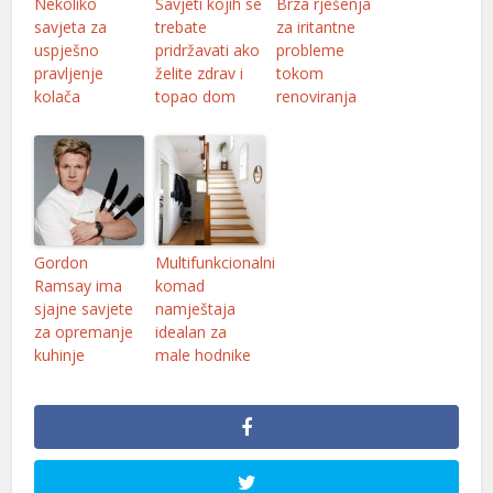
Nekoliko
Savjeti kojih se
Brza rješenja
savjeta za
trebate
za iritantne
uspješno
pridržavati ako
probleme
pravljenje
želite zdrav i
tokom
kolača
topao dom
renoviranja
Gordon
Multifunkcionalni
Ramsay ima
komad
sjajne savjete
namještaja
za opremanje
idealan za
kuhinje
male hodnike