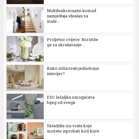
Multifunkcionalni komad
namještaja idealan za
male...
Proljetno cvijeće: Koristite
ga za ukrašavanje...
Kako stilizovati jednobojni
interijer?
ESC ležaljka omogućava
bijeg od svega
Skladišta iza vrata koje
možete isprobati kod kuće