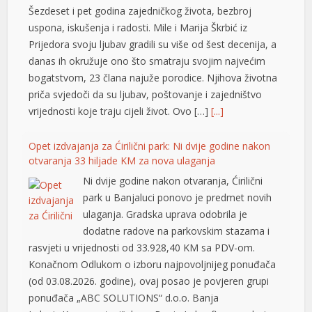
Šezdeset i pet godina zajedničkog života, bezbroj
uspona, iskušenja i radosti. Mile i Marija Škrbić iz
Prijedora svoju ljubav gradili su više od šest decenija, a
danas ih okružuje ono što smatraju svojim najvećim
bogatstvom, 23 člana najuže porodice. Njihova životna
priča svjedoči da su ljubav, poštovanje i zajedništvo
vrijednosti koje traju cijeli život. Ovo […]
[...]
Opet izdvajanja za Ćirilični park: Ni dvije godine nakon
otvaranja 33 hiljade KM za nova ulaganja
Ni dvije godine nakon otvaranja, Ćirilični
park u Banjaluci ponovo je predmet novih
ulaganja. Gradska uprava odobrila je
dodatne radove na parkovskim stazama i
rasvjeti u vrijednosti od 33.928,40 KM sa PDV-om.
hortener
Konačnom Odlukom o izboru najpovoljnijeg ponuđača
(od 03.08.2026. godine), ovaj posao je povjeren grupi
ponuđača „ABC SOLUTIONS“ d.o.o. Banja