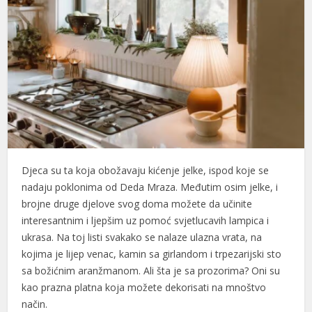
Djeca su ta koja obožavaju kićenje jelke, ispod koje se
nadaju poklonima od Deda Mraza. Međutim osim jelke, i
brojne druge djelove svog doma možete da učinite
interesantnim i ljepšim uz pomoć svjetlucavih lampica i
ukrasa. Na toj listi svakako se nalaze ulazna vrata, na
kojima je lijep venac, kamin sa girlandom i trpezarijski sto
sa božićnim aranžmanom. Ali šta je sa prozorima? Oni su
kao prazna platna koja možete dekorisati na mnoštvo
način.