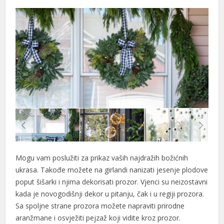
al
al
Mogu vam poslužiti za prikaz vaših najdražih božićnih
ukrasa. Takođe možete na girlandi nanizati jesenje plodove
poput šišarki i njima dekorisati prozor. Vjenci su neizostavni
kada je novogodišnji dekor u pitanju, čak i u regiji prozora.
Sa spoljne strane prozora možete napraviti prirodne
aranžmane i osvježiti pejzaž koji vidite kroz prozor.