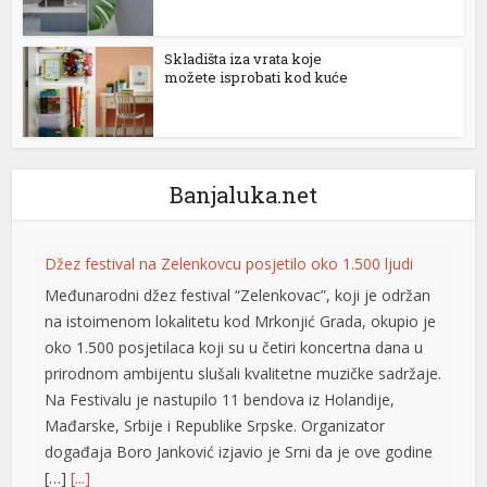
Skladišta iza vrata koje
možete isprobati kod kuće
Banjaluka.net
Džez festival na Zelenkovcu posjetilo oko 1.500 ljudi
al
Međunarodni džez festival “Zelenkovac”, koji je održan
na istoimenom lokalitetu kod Mrkonjić Grada, okupio je
oko 1.500 posjetilaca koji su u četiri koncertna dana u
prirodnom ambijentu slušali kvalitetne muzičke sadržaje.
Na Festivalu je nastupilo 11 bendova iz Holandije,
Mađarske, Srbije i Republike Srpske. Organizator
događaja Boro Јanković izjavio je Srni da je ove godine
[…]
[...]