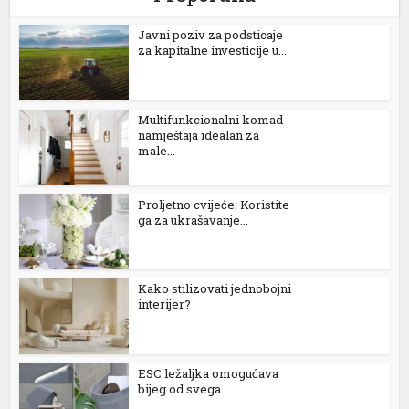
Јavni poziv za podsticaje
za kapitalne investicije u...
Multifunkcionalni komad
namještaja idealan za
male...
Proljetno cvijeće: Koristite
ga za ukrašavanje...
Kako stilizovati jednobojni
interijer?
ESC ležaljka omogućava
bijeg od svega