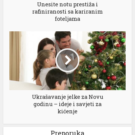
Unesite notu prestiža i
rafiniranosti sa kariranim
foteljama
al
Ukrašavanje jelke za Novu
godinu – ideje i savjeti za
kićenje
Preporuka