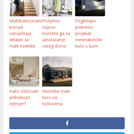
Multifunkcionalni
Proljetno
Pogledajte
komad
cvijeće:
prekrasni
namještaja
Koristite ga za
projekat
idealan za
ukrašavanje
minimalističke
male hodnike
vašeg doma
kuće u šumi
Kako stilizovati
Ekološke male
jednobojni
kuće na
interijer?
točkovima