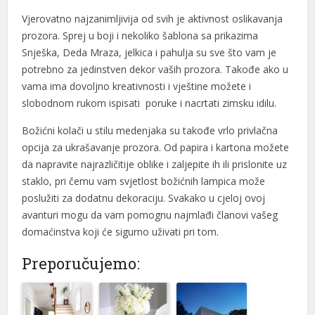
Vjerovatno najzanimljivija od svih je aktivnost oslikavanja
prozora. Sprej u boji i nekoliko šablona sa prikazima
Snješka, Deda Mraza, jelkica i pahulja su sve što vam je
potrebno za jedinstven dekor vaših prozora. Takođe ako u
vama ima dovoljno kreativnosti i vještine možete i
slobodnom rukom ispisati poruke i nacrtati zimsku idilu.
Božićni kolači u stilu medenjaka su takođe vrlo privlačna
opcija za ukrašavanje prozora. Od papira i kartona možete
da napravite najrazličitije oblike i zaljepite ih ili prislonite uz
staklo, pri čemu vam svjetlost božićnih lampica može
poslužiti za dodatnu dekoraciju. Svakako u cjeloj ovoj
avanturi mogu da vam pomognu najmlađi članovi vašeg
domaćinstva koji će sigurno uživati pri tom.
Preporučujemo: