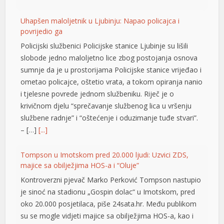
Uhapšen maloljetnik u Ljubinju: Napao policajca i
povrijedio ga
Policijski službenici Policijske stanice Ljubinje su lišili
slobode jedno maloljetno lice zbog postojanja osnova
sumnje da je u prostorijama Policijske stanice vrijeđao i
ometao policajce, oštetio vrata, a tokom opiranja nanio
i tjelesne povrede jednom službeniku. Riječ je o
krivičnom djelu “sprečavanje službenog lica u vršenju
t
službene radnje” i “oštećenje i oduzimanje tuđe stvari”.
– […]
[...]
t
Tompson u Imotskom pred 20.000 ljudi: Uzvici ZDS,
majice sa obilježjima HOS-a i “Oluje”
Kontroverzni pjevač Marko Perković Tompson nastupio
je sinoć na stadionu „Gospin dolac“ u Imotskom, pred
oko 20.000 posjetilaca, piše 24sata.hr. Među publikom
su se mogle vidjeti majice sa obilježjima HOS-a, kao i