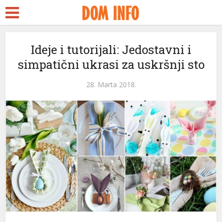
 Escort
fşa
Ideje i tutorijali: Jedostavni i
simpatični ukrasi za uskršnji sto
streams
nk panel
28. Marta 2018.
nk panel
nk paketleri
nk
nk
nk
nk
nk panel