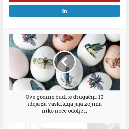
flex
 yıkama
caine
ca escort
güncel
ld
t
asino
Ove godine budite drugačiji: 10
abet
ideja za vaskršnja jaja kojima
niko neće odoljeti
ahis
om