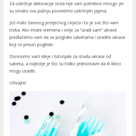
Za uskršnje dekoracije stola nije vam potrebno mnogo jer
nk panel
su ionako svu pažnju posvetimo uskršnjim jajima.
nk panel
Još malo šarenog proljećnog cvijeća i to je sve što vam
treba. Ako imate vremena i volje za “uradi sam” ukrase
nk panel
predlažemo vam da se poigrate salvetama i izradite ukrase
koji će privući poglede.
nk panel
Donosimo vam ideje i tutorijale za izradu ukrase od
nk panel
salveta, a najbolje je što su toliko jednostavni da ih klinci
nk panel
mogu izraditi.
nk panel
Uživajte!
nk panel
nk panel
nk panel
nk panel