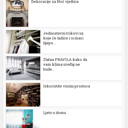
Dekoracije za Noć vještica
 bayan
his güncel giriş
Jednostavni trikovi uz
 yönetim sistemi
koje će ladice i ormari
lijepo...
a 100 mg
iyat
Zlatna PRAVILA kako da
vam klima uređaj ne
fiyat
bude...
 100 mg
Iskoristite visinu prostora
2026 fiyatları
 100 mg fiyat
100 mg
Ljeto u domu
 giriş