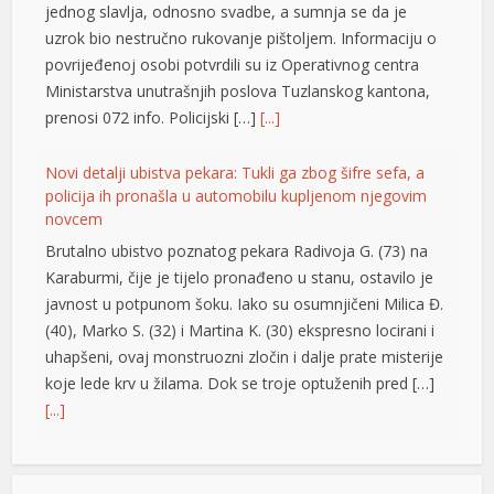
ing
jednog slavlja, odnosno svadbe, a sumnja se da je
uzrok bio nestručno rukovanje pištoljem. Informaciju o
povrijeđenoj osobi potvrdili su iz Operativnog centra
pashabet
Ministarstva unutrašnjih poslova Tuzlanskog kantona,
prenosi 072 info. Policijski […]
[...]
ahis
Novi detalji ubistva pekara: Tukli ga zbog šifre sefa, a
no giriş
policija ih pronašla u automobilu kupljenom njegovim
le
novcem
Brutalno ubistvo poznatog pekara Radivoja G. (73) na
bet
Karaburmi, čije je tijelo pronađeno u stanu, ostavilo je
t
javnost u potpunom šoku. Iako su osumnjičeni Milica Đ.
(40), Marko S. (32) i Martina K. (30) ekspresno locirani i
ino
uhapšeni, ovaj monstruozni zločin i dalje prate misterije
koje lede krv u žilama. Dok se troje optuženih pred […]
t
[...]
nbet
Vrućine ne popuštaju: Temperature do 40 stepeni,
nk Panel
meteorolozi poslali upozorenje za vikend