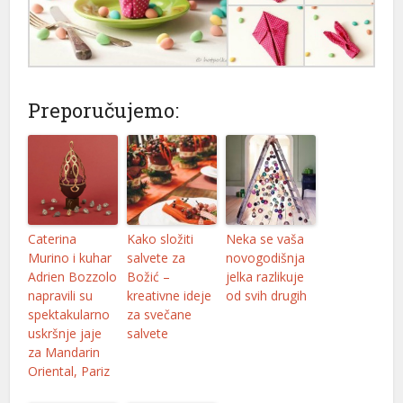
abet
m giris
m giris
Preporučujemo:
k
oney link shortener
Caterina
Kako složiti
Neka se vaša
et
Murino i kuhar
salvete za
novogodišnja
Adrien Bozzolo
Božić –
jelka razlikuje
et
napravili su
kreativne ideje
od svih drugih
bet
spektakularno
za svečane
uskršnje jaje
salvete
no giriş
za Mandarin
Oriental, Pariz
t