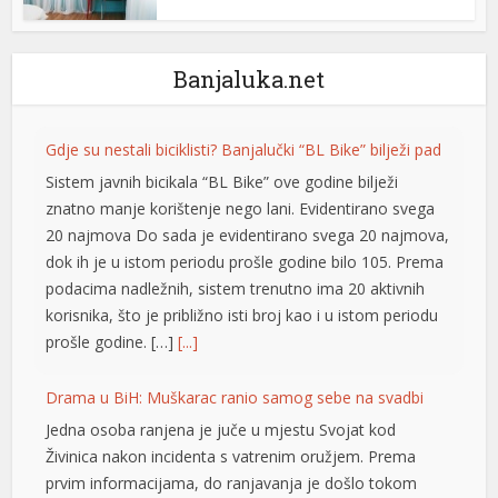
t
nbet giriş
Banjaluka.net
Gdje su nestali biciklisti? Banjalučki “BL Bike” bilježi pad
tın al
Sistem javnih bicikala “BL Bike” ove godine bilježi
t
znatno manje korištenje nego lani. Evidentirano svega
20 najmova Do sada je evidentirano svega 20 najmova,
ino
dok ih je u istom periodu prošle godine bilo 105. Prema
bet
podacima nadležnih, sistem trenutno ima 20 aktivnih
korisnika, što je približno isti broj kao i u istom periodu
0
prošle godine. […]
[...]
Drama u BiH: Muškarac ranio samog sebe na svadbi
olovont
Jedna osoba ranjena je juče u mjestu Svojat kod
om
Živinica nakon incidenta s vatrenim oružjem. Prema
prvim informacijama, do ranjavanja je došlo tokom