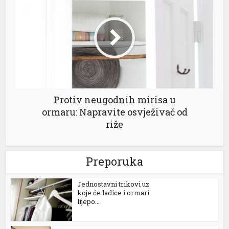
nbet
 giriş
om
et
pashabet
Protiv neugodnih mirisa u
om
ormaru: Napravite osvježivač od
riže
no giriş
a escort
Preporuka
a escort
Jednostavni trikovi uz
a escort
koje će ladice i ormari
lijepo...
t