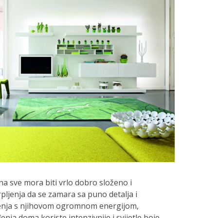
 sve mora biti vrlo dobro složeno i
pljenja da se zamara sa puno detalja i
đenja s njihovom ogromnom energijom,
nja doma koriste intenzivnije i svijetle boje.