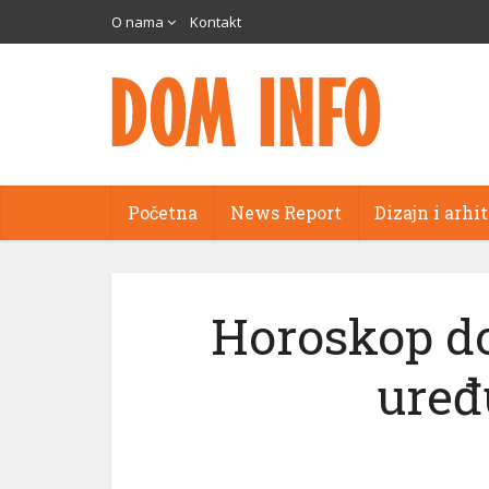
O nama
Kontakt
Početna
News Report
Dizajn i arhi
Horoskop d
uređ