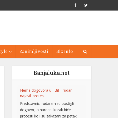
tyle
Zanimljivosti
Biz Info
Banjaluka.net
Nema dogovora u FBiH, rudari
najavili protest
Predstavnici rudara nisu postigli
dogovor, a naredni korak biće
protesti koji su zakazani za petak