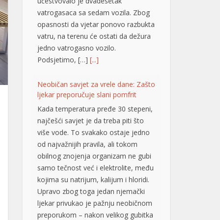
učestvovalo je dvadesetak
vatrogasaca sa sedam vozila. Zbog
opasnosti da vjetar ponovo razbukta
vatru, na terenu će ostati da dežura
jedno vatrogasno vozilo.
Podsjetimo, […]
[...]
Neobičan savjet za vrele dane: Zašto
ljekar preporučuje slani pomfrit
Kada temperatura pređe 30 stepeni,
najčešći savjet je da treba piti što
više vode. To svakako ostaje jedno
od najvažnijih pravila, ali tokom
obilnog znojenja organizam ne gubi
samo tečnost već i elektrolite, među
kojima su natrijum, kalijum i hloridi.
Upravo zbog toga jedan njemački
ljekar privukao je pažnju neobičnom
preporukom – nakon velikog gubitka