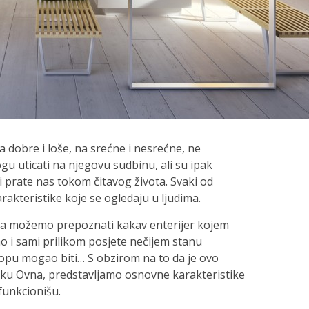
a dobre i loše, na srećne i nesrećne, ne
gu uticati na njegovu sudbinu, ali su ipak
i prate nas tokom čitavog života. Svaki od
akteristike koje se ogledaju u ljudima.
ama možemo prepoznati kakav enterijer kojem
i sami prilikom posjete nečijem stanu
kopu mogao biti… S obzirom na to da je ovo
aku Ovna, predstavljamo osnovne karakteristike
 funkcionišu.