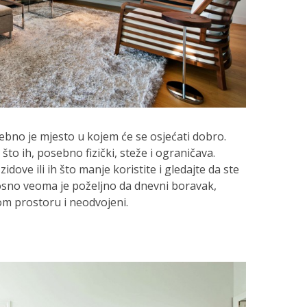
trebno je mjesto u kojem će se osjećati dobro.
što ih, posebno fizički, steže i ograničava.
dove ili ih što manje koristite i gledajte da ste
osno veoma je poželjno da dnevni boravak,
om prostoru i neodvojeni.