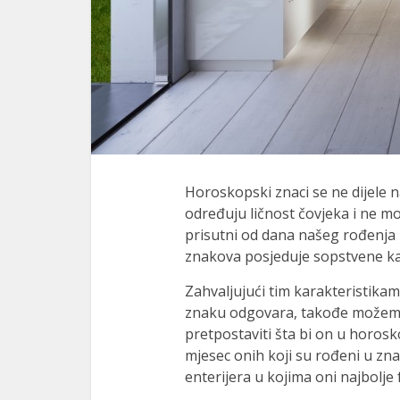
Horoskopski znaci se ne dijele n
određuju ličnost čovjeka i ne mo
prisutni od dana našeg rođenja 
znakova posjeduje sopstvene kar
Zahvaljujući tim karakteristik
znaku odgovara, takođe možemo 
pretpostaviti šta bi on u horos
mjesec onih koji su rođeni u zn
enterijera u kojima oni najbolje