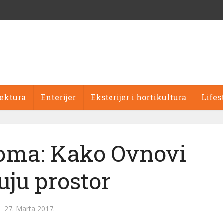
tektura
Enterijer
Eksterijer i hortikultura
Lifes
oma: Kako Ovnovi
uju prostor
27. Marta 2017.