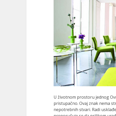
U životnom prostoru jednog Ovna
pristupačno. Ovaj znak nema str
nepotrebnih stvari. Radi uskla
preporučuje se da prilikom uređe