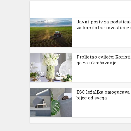
Јavni poziv za podsticaj
za kapitalne investicije u
Proljetno cvijeće: Koristi
ga za ukrašavanje...
l
ESC ležaljka omogućava
bijeg od svega