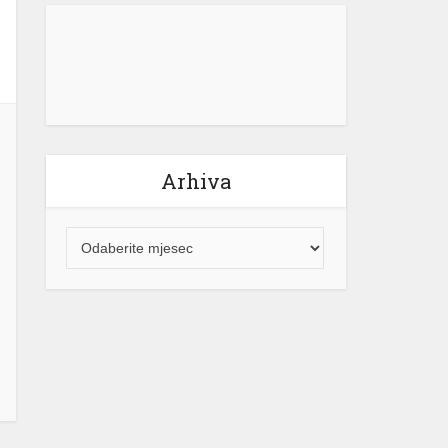
električne energije za građane
Republike Srpske neće mijenjati.
“Naš cilj ostaje jasan – potpuna […]
[...]
Arhiva