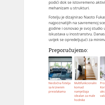
podići dok se istovremeno aktiv
mehanizam u strukturi.
Fotelju je dizajnirao Naoto Fuka
najpoznatijih na savremenoj sce
godine i osnovao je svoj studio
iskustava u inostranstvu. Danas
uvijek se opredeljujući za minima
Preporučujemo:
Neobična fotelja
Multifunkcionalni
Pro
sa krznenim
komad
Kor
presvlakama
namještaja
ukr
idealan za male
vaš
hodnike