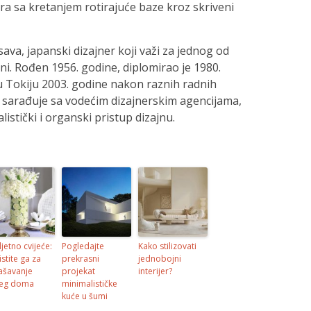
ira sa kretanjem rotirajuće baze kroz skriveni
sava, japanski dizajner koji važi za jednog od
ni. Rođen 1956. godine, diplomirao je 1980.
 u Tokiju 2003. godine nakon raznih radnih
 sarađuje sa vodećim dizajnerskim agencijama,
listički i organski pristup dizajnu.
ljetno cvijeće:
Pogledajte
Kako stilizovati
istite ga za
prekrasni
jednobojni
ašavanje
projekat
interijer?
eg doma
minimalističke
kuće u šumi