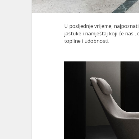
U posljednje vrijeme, najpoznati
jastuke i namještaj koji će nas „
topline i udobnosti.
l
l