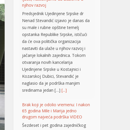
su male i rubne opštine temelj
opstanka Republike Srpske, ističući
da će ova politička organizacija
nastaviti da ulaže u njihov razvoj i
jačanje lokalnih zajednica. Tokom
otvaranja novih kancelarija
Ujedinjene Srpske u Kostajnici i
Kozarskoj Dubici, Stevandić je
naglasio da je podrška manjim
sredinama jedan […]
[...]
Brak koji je odolio vremenu: I nakon
65 godina Mile i Marija jedno
drugom najveća podrška VIDEO
Šezdeset i pet godina zajedničkog
života, bezbroj uspona, iskušenja i
radosti. Mile i Marija Škrbić iz
Prijedora svoju ljubav gradili su više
od šest decenija, a danas ih okružuje