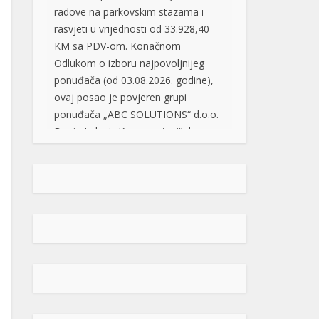
Odlukom o izboru najpovoljnijeg
ponuđača (od 03.08.2026. godine),
ovaj posao je povjeren grupi
ponuđača „ABC SOLUTIONS“ d.o.o.
Banja Luka i „Kozaraputevi“ d.o.o.
Banja Luka, firmama koje […]
[...]
Preminuo Drago Galić: Euroherc se
oprašta od jednog od svojih
osnivača
U 73. godini preminuo je
Drago Galić iz Širokog
Brijega, jedan od
osnivača Euroherca te
dugogodišnji rukovodioca u sektoru
osiguranja. Drago Galić rođen je
1954. godine u Ljubotićima, a veći
dio života proveo je u Širokom
Brijegu. U Euroherc je došao s