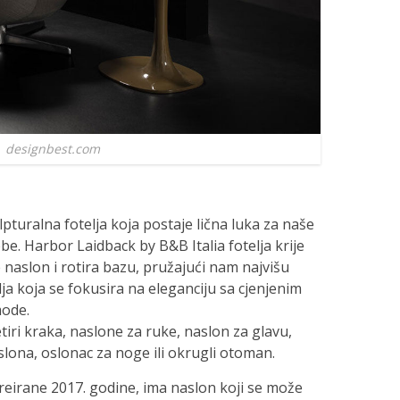
designbest.com
lpturalna fotelja koja postaje lična luka za naše
be. Harbor Laidback by B&B Italia fotelja krije
naslon i rotira bazu, pružajući nam najvišu
a koja se fokusira na eleganciju sa cjenjenim
mode.
etiri kraka, naslone za ruke, naslon za glavu,
aslona, oslonac za noge ili okrugli otoman.
eirane 2017. godine, ima naslon koji se može