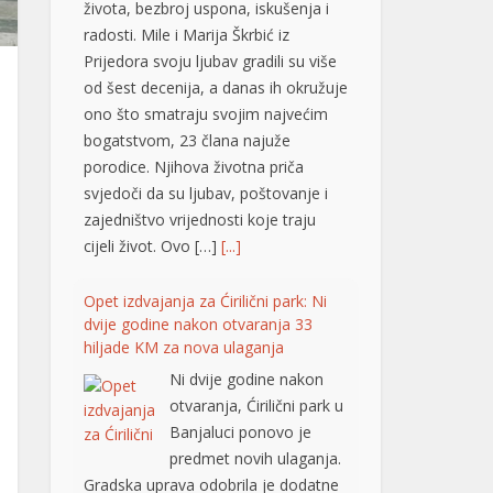
ono što smatraju svojim najvećim
bogatstvom, 23 člana najuže
porodice. Njihova životna priča
svjedoči da su ljubav, poštovanje i
zajedništvo vrijednosti koje traju
cijeli život. Ovo […]
[...]
Opet izdvajanja za Ćirilični park: Ni
dvije godine nakon otvaranja 33
hiljade KM za nova ulaganja
Ni dvije godine nakon
otvaranja, Ćirilični park u
Banjaluci ponovo je
predmet novih ulaganja.
Gradska uprava odobrila je dodatne
radove na parkovskim stazama i
rasvjeti u vrijednosti od 33.928,40
KM sa PDV-om. Konačnom