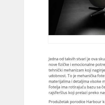
Jedna od takvih stvari je ova sku
nove fizičke i emocionalne potre
tehnički mehanizam koji naginje 
udobnost. To je mehanička fotelj
materijalima i detaljima visoke 
Fotelja ima rotirajuću bazu sa č
rajsferšlus koji prelazi preko n
Produžetak porodice Harbour kr