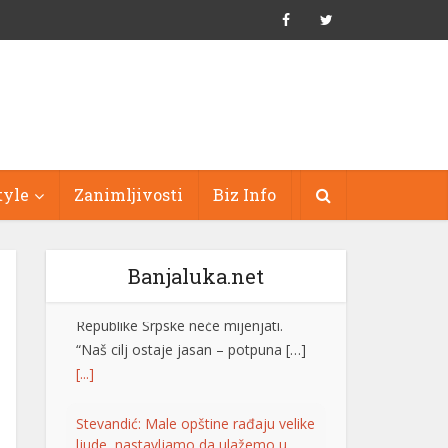
tyle
Zanimljivosti
Biz Info
Banjaluka.net
Stevandić: Male opštine rađaju velike
ljude, nastavljamo da ulažemo u
njihov razvoj
Predsjednik Ujedinjene Srpske dr
Nenad Stevandić izjavio je danas da