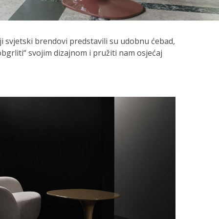
ji svjetski brendovi predstavili su udobnu ćebad,
obgrliti“ svojim dizajnom i pružiti nam osjećaj