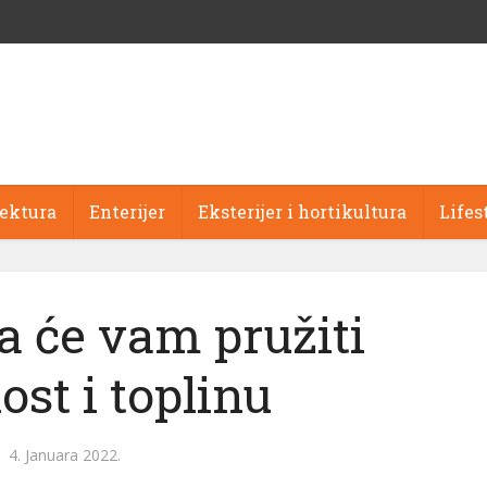
tektura
Enterijer
Eksterijer i hortikultura
Lifes
ja će vam pružiti
st i toplinu
4. Januara 2022.