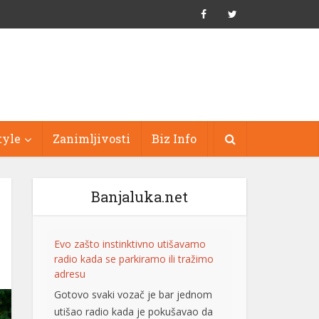
Evo zašto instinktivno utišavamo
radio kada se parkiramo ili tražimo
adresu
Gotovo svaki vozač je bar jednom
utišao radio kada je pokušavao da
pronađe adresu, uparkira automobil
tyle
Zanimljivosti
Biz Info
ili se probije kroz gust saobraćaj.
Iako djeluje kao obična navika,
naučnici kažu da je to prirodna
Banjaluka.net
reakcija mozga koji pokušava da se
izbori sa većim opterećenjem.
Mozak nije sposoban da
istovremeno obavlja više složenih
zadataka onako kako mnogi […]
[...]
Muškarac preminuo nakon više
uboda stršljena