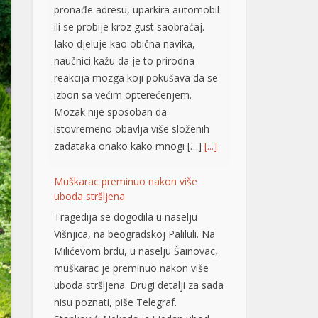
Tragedija se dogodila u naselju
Višnjica, na beogradskoj Paliluli. Na
Milićevom brdu, u naselju Šainovac,
muškarac je preminuo nakon više
uboda stršljena. Drugi detalji za sada
nisu poznati, piše Telegraf.
Stanković: Nekada je i jedan ubod
dovoljan za smrtni ishod Ubod
stršljena može izazvati anafilaktički
šok i tešku alergijsku reakciju. Vladica
Stanković, stručnjak za uklanjanje
zmija […]
[...]
Dramatično spasavanje na Hvaru:
Žena se srušila i poplavila, helikopter
izveo herojski manevar VIDEO
Obično ljetno kupanje u mjestu
Zavala na hrvatskom otoku Hvaru u