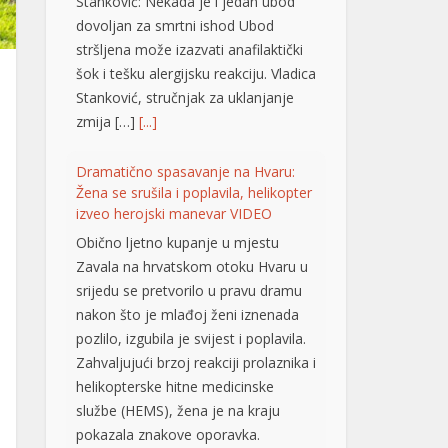
srijedu se pretvorilo u pravu dramu
nakon što je mlađoj ženi iznenada
pozlilo, izgubila je svijest i poplavila.
Zahvaljujući brzoj reakciji prolaznika i
helikopterske hitne medicinske
službe (HEMS), žena je na kraju
pokazala znakove oporavka.
Svjedokinja događaja ispričala je za
Net.hr da se sve […]
[...]
Vučić: Ljudi razumiju koliko je neko
uspješan i dobar ako ga Helez
napada
Predsjednik Srbije
Aleksdandar Vučić izjavio
je danas da nema ništa
protiv toga što su
nadležne službe BiH pratile njegovu
nedavnu posjetu, jer, kako je