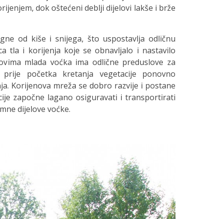
ijenjem, dok oštećeni deblji dijelovi lakše i brže
gne od kiše i snijega, što uspostavlja odličnu
 tla i korijenja koje se obnavljalo i nastavilo
slovima mlada voćka ima odlične preduslove za
 prije početka kretanja vegetacije ponovno
nja. Korijenova mreža se dobro razvije i postane
e započne lagano osiguravati i transportirati
emne dijelove voćke.