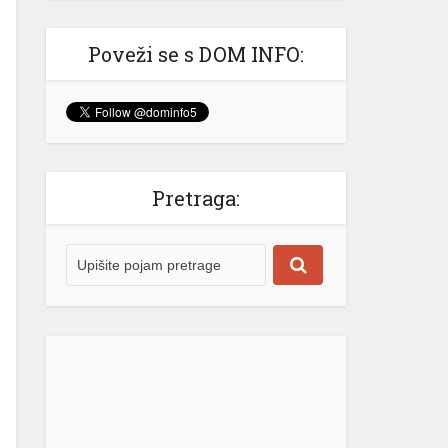
za hranu i poljoprivredu ). Cijene
hrane bile su glavni pokretač talasa
Poveži se s DOM INFO:
inflacije širom […]
[...]
Pretraga: