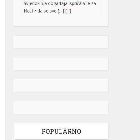
istakao, to i jeste njihov posao i
naveo da ljudi razumiju koliko je
neko ne samo uspješan već i dobar
ako ga napada ministar odbrane u
Savjetu ministara Zukan Helez.
Odgovarajući […]
[...]
Zašto bi hrana uskoro mogla naglo
da poskupi
Ratovi u Iranu i Ukrajini i
vremenski fenomen El
Ninjo stvaraju “savršenu
oluju” visokih troškova i
slabijih prinosa, koji su svijet doveli
na prag novog talasa poskupljenja
hrane, upozorio je Maksimo Torero,
glavni ekonomista agencije UN-a
POPULARNO
FAO ( Organizacija Ujedinjenih nacija