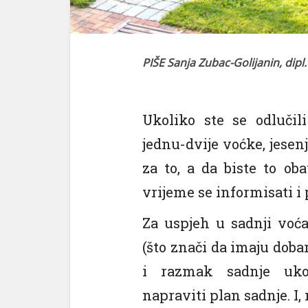
PIŠE Sanja Zubac-Golijanin, dipl.
l
l
Ukoliko ste se odlučil
jednu-dvije voćke, jesenj
za to, a da biste to ob
vrijeme se informisati i 
Za uspjeh u sadnji voća
(što znači da imaju doba
i razmak sadnje ukol
napraviti plan sadnje. I, 