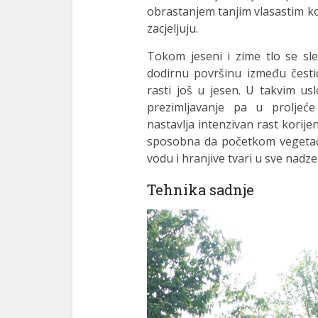
obrastanjem tanjim vlasastim kor
zacjeljuju.
Tokom jeseni i zime tlo se sle
dodirnu površinu između čestica
rasti još u jesen. U takvim u
prezimljavanje pa u proljeće
nastavlja intenzivan rast korije
sposobna da početkom vegetacij
vodu i hranjive tvari u sve nadz
Tehnika sadnje