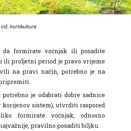
 inž. hortikulture
i da formirate voćnjak ili posadite
i ili proljetni period je pravo vrijeme
avili na pravi način, potrebno je na
pripremiti.
 potrebno je odabrati dobre sadnice
r korijenov sistem), utvrditi raspored
iko formirate voćnjak, odnosno
najvažnije, pravilno posaditi biljku.