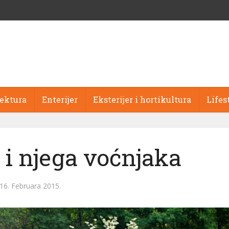
tektura
Enterijer
Eksterijer i hortikultura
Lifes
 i njega voćnjaka
16. Februara 2015.