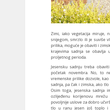
Zimi, iako vegetacija miruje, n
snijegom, smrzlo ili je suviše 
prilika, moguće je obaviti i zim
krajevima sadnja se obavlja
proljetnog perioda.
Jesensku sadnju treba obavit
početak novembra. No, to ne
vremenske prilike dozvole, kao
sadnja, pa čak i zimska, ako tlo
Osim toga, jesenska sadnja i
ozlijeđenu korijenovu mrežu 
povoljnije uslove za dobro učvrš
tlo u ranu jesen još toplo i