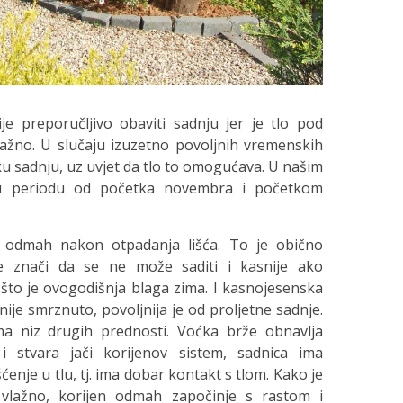
ije preporučljivo obaviti sadnju jer je tlo pod
vlažno. U slučaju izuzetno povoljnih vremenskih
sku sadnju, uz uvjet da tlo to omogućava. U našim
 u periodu od početka novembra i početkom
i odmah nakon otpadanja lišća. To je obično
 znači da se ne može saditi i kasnije ako
 što je ovogodišnja blaga zima. I kasnojesenska
 nije smrznuto, povoljnija je od proljetne sadnje.
ma niz drugih prednosti. Voćka brže obnavlja
i stvara jači korijenov sistem, sadnica ima
ćenje u tlu, tj. ima dobar kontakt s tlom. Kako je
 vlažno, korijen odmah započinje s rastom i