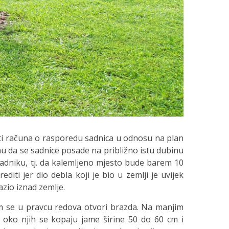
i računa o rasporedu sadnica u odnosu na plan
u da se sadnice posade na približno istu dubinu
sadniku, tj. da kalemljeno mjesto bude barem 10
editi jer dio debla koji je bio u zemlji je uvijek
lazio iznad zemlje.
im se u pravcu redova otvori brazda. Na manjim
 oko njih se kopaju jame širine 50 do 60 cm i