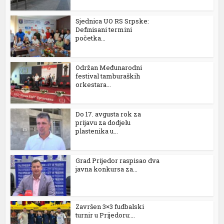
Sjednica UO RS Srpske:
k
Definisani termini
početka...
Održan Međunarodni
festival tamburaških
orkestara...
n al
el
Do 17. avgusta rok za
prijavu za dodjelu
el
plastenika u...
el
Grad Prijedor raspisao dva
el
javna konkursa za...
el
el
Završen 3×3 fudbalski
turnir u Prijedoru:...
el