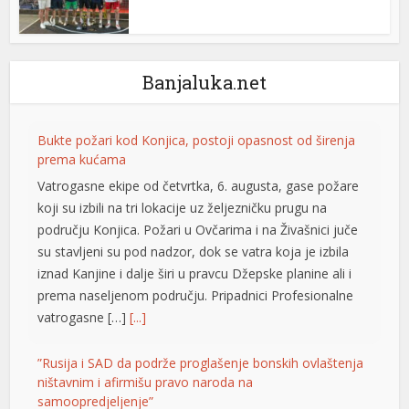
el
el
Banjaluka.net
el
el
Bukte požari kod Konjica, postoji opasnost od širenja
prema kućama
el
Vatrogasne ekipe od četvrtka, 6. augusta, gase požare
koji su izbili na tri lokacije uz željezničku prugu na
području Konjica. Požari u Ovčarima i na Živašnici juče
el
su stavljeni su pod nadzor, dok se vatra koja je izbila
iznad Kanjine i dalje širi u pravcu Džepske planine ali i
el
prema naseljenom području. Pripadnici Profesionalne
el
vatrogasne […]
[...]
el
”Rusija i SAD da podrže proglašenje bonskih ovlaštenja
ništavnim i afirmišu pravo naroda na
el
samoopredjeljenje”