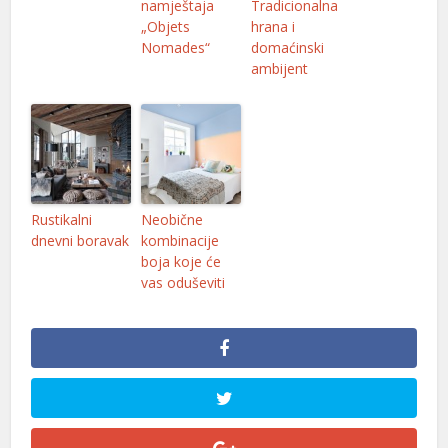
namještaja
Tradicionalna
„Objets
hrana i
el
Nomades“
domaćinski
ambijent
el
el
el
el
Rustikalni
Neobične
el
dnevni boravak
kombinacije
boja koje će
el
vas oduševiti
el
el
el
el