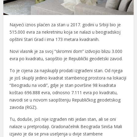
el
el
Najveći iznos plaćen za stan u 2017. godini u Srbiji bio je
515.000 evra za nekretninu koja se nalazi u beogradskoj
el
opštini Stari Grad i ima 173 metara kvadranih.
el
Novi vlasnik je za svoj “skromni dom” izdvojio blizu 3.000
el
evra po kvadratu, saopštio je Republički geodetski zavod.
el
To je cijena za najskuplji prodati izgrađeni stan. Od njega
je još skuplji jedino kvadrat stambenog prostora na lokaciji
el
“Beogradu na vodi”, gdje je stan površine 98 kvadrata
koštao 696.888 evra, odnosno 7.111 evra po kvadratu,
el
navodi se u novom saopštenju Republičkog geodetskog
el
zavoda (RGZ).
el
Tu, doduše, još nije izgrađen niti jedan stan, ali se oni
nalaze u pretprodaji. Gradonačelnik Beograda Siniša Mali
el
izjavio je da se prva useljenja u dvije stambene