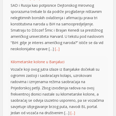
el
SAD i Rusija kao potpisnice Dejtonskog mirovnog
sporazuma trebale bi da podrže proglašenje ništavnim
el
nelegitimnih bonskih ovlaštenja i afirmaciju prava tri
konstitutivna naroda u BiH na samoopredjeljenje.
el
Smatraju to Džozef Šmic i Brajan Kenedi sa prestižnog
el
američkog univerziteta Harvard. U tekstu pod naslovom
“BiH: gdje je interes američkog naroda?” ističe se da vid
el
neokolonijalne uprave […]
[...]
el
Kilometarske kolone u Banjaluci
n al
Vozače koji ovog jutra izlaze iz Banjaluke dočekali su
el
ogromni zastoji i saobraćajni kolaps, uzrokovani
radovima i izmjenama režima saobraćaja na
el
Prijedorskoj petlji. Zbog izvođenja radova na ovoj
frekventnoj dionici nastale su kilometarske kolone, a
el
saobraćaj se odvija izuzetno usporeno, pa se vozačima
el
savjetuje izbjegavanje brzog puta, navodi BL portal.
Jedan od vozača na društvenim […]
[...]
el