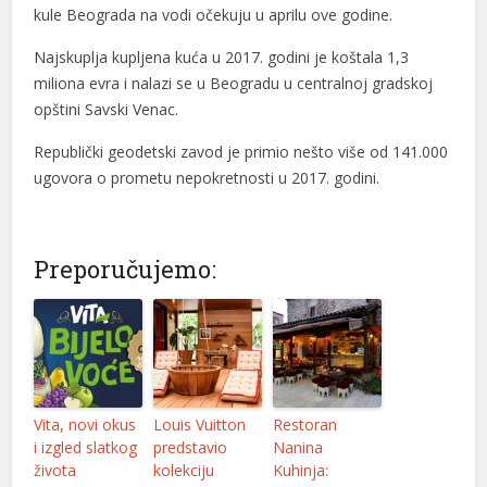
el
kule Beograda na vodi očekuju u aprilu ove godine.
el
Najskuplja kupljena kuća u 2017. godini je koštala 1,3
miliona evra i nalazi se u Beogradu u centralnoj gradskoj
el
opštini Savski Venac.
n al
Republički geodetski zavod je primio nešto više od 141.000
ugovora o prometu nepokretnosti u 2017. godini.
n al
el
Preporučujemo:
el
el
el
el
Vita, novi okus
Louis Vuitton
Restoran
el
i izgled slatkog
predstavio
Nanina
života
kolekciju
Kuhinja:
el