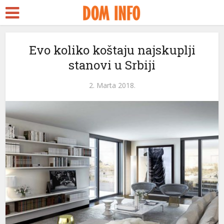
rt
Evo koliko koštaju najskuplji
stanovi u Srbiji
s
el
2. Marta 2018.
el
etleri
el