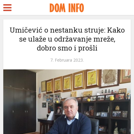
Umičević o nestanku struje: Kako
se ulaže u održavanje mreže,
dobro smo i prošli
7. Februara 2023.
eri