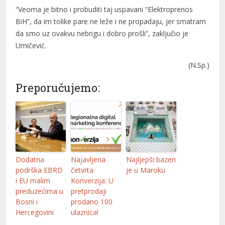
“Veoma je bitno i probuditi taj uspavani “Elektroprenos
BiH”, da im tolike pare ne leže i ne propadaju, jer smatram
da smo uz ovakvu nebrigu i dobro prošli”, zaključio je
Umičević.
(N.Sp.)
Preporučujemo:
Dodatna
Najavljena
Najljepši bazen
podrška EBRD
četvrta
je u Maroku
i EU malim
Konverzija: U
preduzećima u
pretprodaji
Bosni i
prodano 100
Hercegovini
ulaznica!