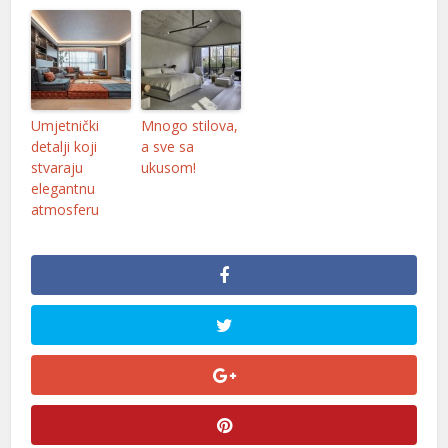
Umjetnički
Mnogo stilova,
detalji koji
a sve sa
stvaraju
ukusom!
elegantnu
atmosferu