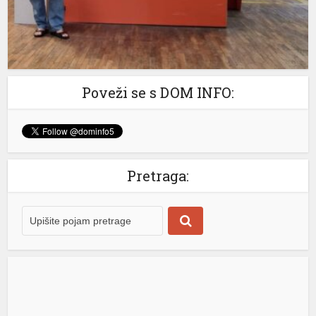
Maglajana do Laktaša […]
[...]
u
u
Poveži se s DOM INFO:
Pretraga: