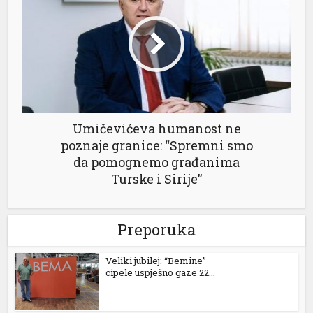
l
Umičevićeva humanost ne
poznaje granice: “Spremni smo
da pomognemo građanima
Turske i Sirije”
Preporuka
Veliki jubilej: “Bemine”
cipele uspješno gaze 22...