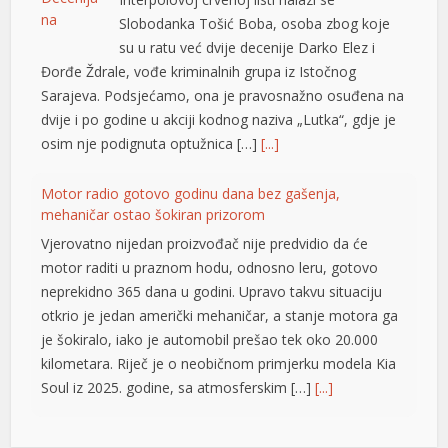
Slobodanka Tošić Boba, osoba zbog koje
su u ratu već dvije decenije Darko Elez i
Đorđe Ždrale, vođe kriminalnih grupa iz Istočnog
Sarajeva. Podsjećamo, ona je pravosnažno osuđena na
dvije i po godine u akciji kodnog naziva „Lutka“, gdje je
osim nje podignuta optužnica […]
[...]
Motor radio gotovo godinu dana bez gašenja,
mehaničar ostao šokiran prizorom
t
Vjerovatno nijedan proizvođač nije predvidio da će
motor raditi u praznom hodu, odnosno leru, gotovo
neprekidno 365 dana u godini. Upravo takvu situaciju
otkrio je jedan američki mehaničar, a stanje motora ga
je šokiralo, iako je automobil prešao tek oko 20.000
kilometara. Riječ je o neobičnom primjerku modela Kia
Soul iz 2025. godine, sa atmosferskim […]
[...]
Rad objavljen u Harvardovom pravnom časopisu: Visoki