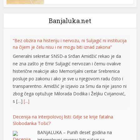
Banjaluka.net
“Bez obzira na histeriju i nervozu, ni Suljagić ni institucija
na čijem je čelu nisu i ne mogu biti iznad zakona”
Generalni sekretar SNSD-a Srđan Amidžić rekao je da
ne zna zašto je Emir Suljagić nervozan i čemu ovakve
histerične reakcije ako Memorijalni centar Srebrenica
l
posluje po zakonu i ako je sve u njegovom radu čisto i
transparentno. Amidžić je izjavio za Srnu da nije jasno ni
zbog čega optužuje Milorada Dodika i Željku Cvijanović,
s […]
[...]
Decenija na Interpolovoj listi: Gdje se krije fatalna
Slobodanka Tošić?
BANjALUKA – Punih deset godina na
Interpolovoj crvenoj listi nalazi se