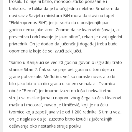
trošak. To nije ni bitno, monopolističko ponašanje i
bahatost je tolika da je to očigledno nebitno. Smatram da
novi saziv Savjeta ministara BiH mora da stavi na tapet
“Elektroprenos BiH”, jer je sreća da u posljednjih par
godina nema jake zime. Znamo da se kvarovi dešavaju, ali
preventiva i održavanje je jako bitno”, rekao je ovaj ugledni
l
privrednik. On je dodao da jučerašnji događaj treba bude
l
opomena iz koje će se izvući zaključci.
“Samo u Banjaluci se već 20 godina govori o izgradnji trafo
stanice Sitari 2. Čak su se prije pet godina u tom dijelu i
grane potkresale. Međutim, već su narasle nove, a to bi
bilo jako bitno za dio grada u kojem se nalazi i Tvornica
obuće “Bema”, jer imamo izuzetno lošu i nekvalitetnu
struju sa oscilacijama u naponu zbog čega su česti kvarovi
mašina i motora”, naveo je Umičević, koji je na čelu
tvornice koja zapošljava više od 1.200 radnika. S tim u vezi,
on je naglasio da je izuzetno bitno izvući iz jučerašnjih
dešavanja oko nestanka struje pouku.