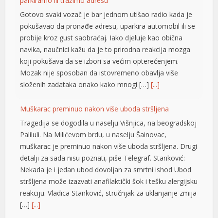
parkiramo ili tražimo adresu
nel
Gotovo svaki vozač je bar jednom utišao radio kada je
pokušavao da pronađe adresu, uparkira automobil ili se
nel
probije kroz gust saobraćaj. Iako djeluje kao obična
nel
navika, naučnici kažu da je to prirodna reakcija mozga
koji pokušava da se izbori sa većim opterećenjem.
nel
Mozak nije sposoban da istovremeno obavlja više
nel
složenih zadataka onako kako mnogi […]
[...]
nel
Muškarac preminuo nakon više uboda stršljena
ın al
Tragedija se dogodila u naselju Višnjica, na beogradskoj
Paliluli. Na Milićevom brdu, u naselju Šainovac,
nel
muškarac je preminuo nakon više uboda stršljena. Drugi
detalji za sada nisu poznati, piše Telegraf. Stanković:
nel
Nekada je i jedan ubod dovoljan za smrtni ishod Ubod
nel
stršljena može izazvati anafilaktički šok i tešku alergijsku
reakciju. Vladica Stanković, stručnjak za uklanjanje zmija
nel
[…]
[...]
nel