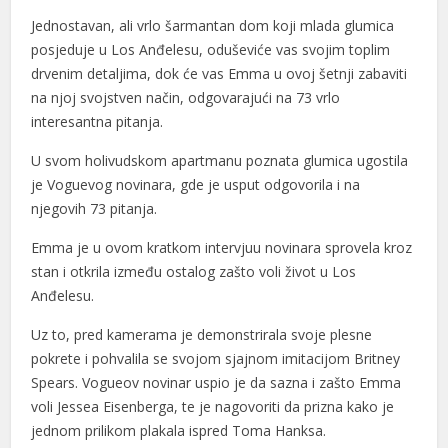
Jednostavan, ali vrlo šarmantan dom koji mlada glumica
nel
posjeduje u Los Anđelesu, oduševiće vas svojim toplim
nel
drvenim detaljima, dok će vas Emma u ovoj šetnji zabaviti
na njoj svojstven način, odgovarajući na 73 vrlo
nel
interesantna pitanja.
nel
U svom holivudskom apartmanu poznata glumica ugostila
je Voguevog novinara, gde je usput odgovorila i na
nel
njegovih 73 pitanja.
nel
Emma je u ovom kratkom intervjuu novinara sprovela kroz
nel
stan i otkrila između ostalog zašto voli život u Los
Anđelesu.
nel
Uz to, pred kamerama je demonstrirala svoje plesne
nel
pokrete i pohvalila se svojom sjajnom imitacijom Britney
nel
Spears. Vogueov novinar uspio je da sazna i zašto Emma
voli Jessea Eisenberga, te je nagovoriti da prizna kako je
nel
jednom prilikom plakala ispred Toma Hanksa.