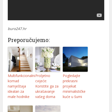
nel
nel
nel
buro247.hr
nel
Preporučujemo:
nel
nel
nel
Multifunkcionalni
Proljetno
Pogledajte
nel
komad
cvijeće:
prekrasni
nel
namještaja
Koristite ga za
projekat
idealan za
ukrašavanje
minimalističke
nel
male hodnike
vašeg doma
kuće u šumi
nel