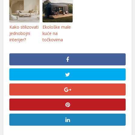
nel
nel
Kako stilizovati
Ekološke male
jednobojni
kuće na
interijer?
točkovima
nel
nel
nel
nel
nel