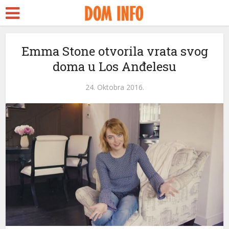
ort
Emma Stone otvorila vrata svog
doma u Los Anđelesu
ms
nel
24. Oktobra 2016.
nel
ketleri
nel