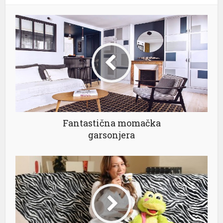
nel
nel
nel
nel
Fantastična momačka
garsonjera
nel
nel