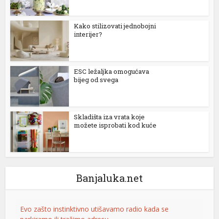
nel
Kako stilizovati jednobojni
interijer?
nel
nel
ESC ležaljka omogućava
nel
bijeg od svega
nel
Skladišta iza vrata koje
možete isprobati kod kuće
nel
nel
nel
Banjaluka.net
nel
nel
Evo zašto instinktivno utišavamo radio kada se