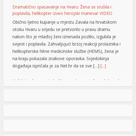
Dramatično spasavanje na Hvaru: Žena se srušila i
nel
poplavila, helikopter izveo herojski manevar VIDEO
Obično ljetno kupanje u mjestu Zavala na hrvatskom
nel
otoku Hvaru u srijedu se pretvorilo u pravu dramu
nel
nakon što je mlađoj ženi iznenada pozlilo, izgubila je
svijest i poplavila. Zahvaljujući brzoj reakciji prolaznika i
nel
helikopterske hitne medicinske službe (HEMS), žena je
nel
na kraju pokazala znakove oporavka. Svjedokinja
događaja ispričala je za Net.hr da se sve […]
[...]
ukat
Vučić: Ljudi razumiju koliko je neko uspješan i dobar ako
cort
ga Helez napada
Predsjednik Srbije Aleksdandar Vučić izjavio
je danas da nema ništa protiv toga što su
nadležne službe BiH pratile njegovu
ort
nedavnu posjetu, jer, kako je istakao, to i
jeste njihov posao i naveo da ljudi razumiju koliko je
nel
neko ne samo uspješan već i dobar ako ga napada