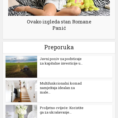
nk
Ovako izgleda stan Romane
Panić
ın al
Preporuka
nel
Јavni poziv za podsticaje
za kapitalne investicije u...
nel
nel
Multifunkcionalni komad
nel
namještaja idealan za
male...
nel
nel
Proljetno cvijeće: Koristite
ga za ukrašavanje...
nel