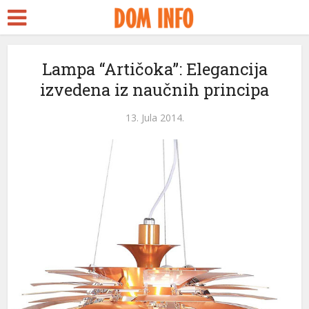
t
Lampa “Artičoka”: Elegancija
izvedena iz naučnih principa
s
el
13. Jula 2014.
el
tleri
el