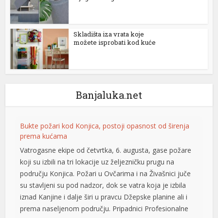
el
Skladišta iza vrata koje
el
možete isprobati kod kuće
el
el
el
Banjaluka.net
at
Bukte požari kod Konjica, postoji opasnost od širenja
rt
prema kućama
Vatrogasne ekipe od četvrtka, 6. augusta, gase požare
koji su izbili na tri lokacije uz željezničku prugu na
području Konjica. Požari u Ovčarima i na Živašnici juče
su stavljeni su pod nadzor, dok se vatra koja je izbila
t
iznad Kanjine i dalje širi u pravcu Džepske planine ali i
el
prema naseljenom području. Pripadnici Profesionalne