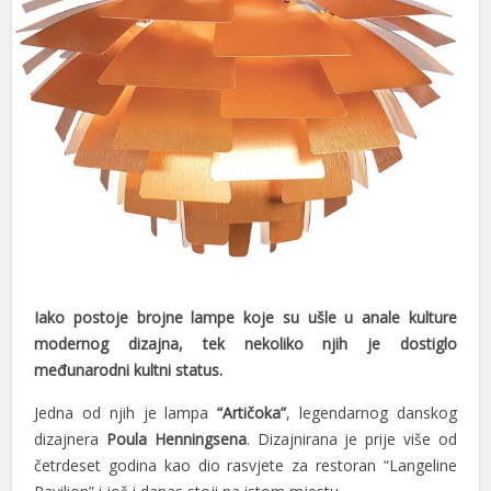
el
el
el
el
el
el
el
Iako postoje brojne lampe koje su ušle u anale kulture
el
modernog dizajna, tek nekoliko njih je dostiglo
međunarodni kultni status.
el
Jedna od njih je lampa
“Artičoka”
, legendarnog danskog
el
dizajnera
Poula Henningsena
. Dizajnirana je prije više od
el
četrdeset godina kao dio rasvjete za restoran “Langeline