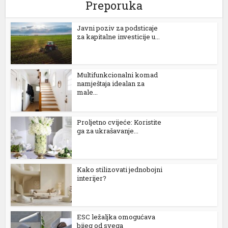
Preporuka
el
el
Јavni poziv za podsticaje
za kapitalne investicije u...
el
el
Multifunkcionalni komad
namještaja idealan za
el
male...
el
Proljetno cvijeće: Koristite
n al
ga za ukrašavanje...
el
el
Kako stilizovati jednobojni
interijer?
el
el
ESC ležaljka omogućava
bijeg od svega
el