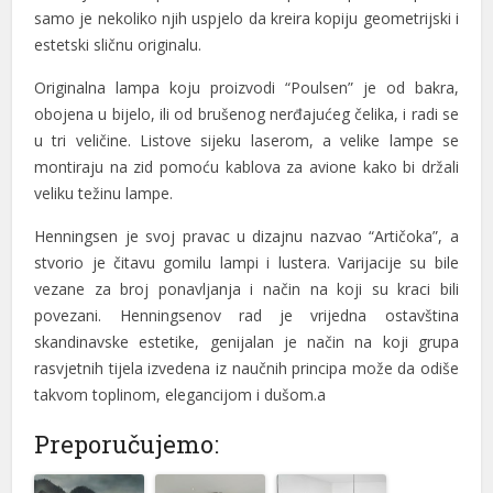
el
samo je nekoliko njih uspjelo da kreira kopiju geometrijski i
estetski sličnu originalu.
el
Originalna lampa koju proizvodi “Poulsen” je od bakra,
obojena u bijelo, ili od brušenog nerđajućeg čelika, i radi se
u tri veličine. Listove sijeku laserom, a velike lampe se
montiraju na zid pomoću kablova za avione kako bi držali
el
veliku težinu lampe.
Henningsen je svoj pravac u dizajnu nazvao “Artičoka”, a
stvorio je čitavu gomilu lampi i lustera. Varijacije su bile
el
vezane za broj ponavljanja i način na koji su kraci bili
povezani. Henningsenov rad je vrijedna ostavština
skandinavske estetike, genijalan je način na koji grupa
el
rasvjetnih tijela izvedena iz naučnih principa može da odiše
takvom toplinom, elegancijom i dušom.a
el
Preporučujemo:
el