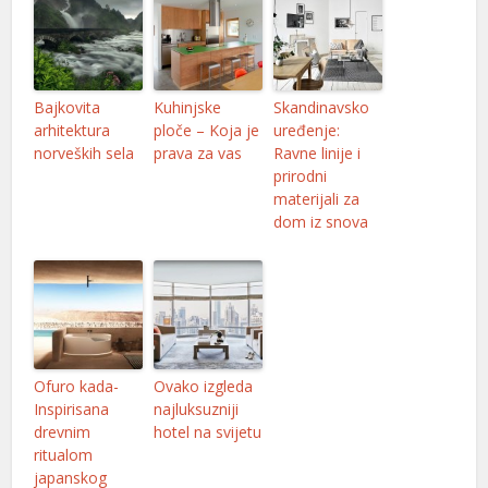
el
Bajkovita
Kuhinjske
Skandinavsko
el
arhitektura
ploče – Koja je
uređenje:
norveških sela
prava za vas
Ravne linije i
el
prirodni
materijali za
el
dom iz snova
el
Ofuro kada-
Ovako izgleda
Inspirisana
najluksuzniji
el
drevnim
hotel na svijetu
ritualom
japanskog