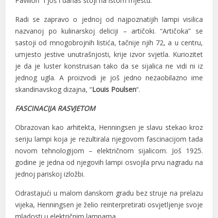
Pavilion” i još i danas stoji na istom mjestu.
el
Radi se zapravo o jednoj od najpoznatijih lampi visilica
el
nazvanoj po kulinarskoj deliciji – artičoki. “Artičoka” se
sastoji od mnogobrojnih listića, tačnije njih 72, a u centru,
el
umjesto jestive unutrašnjosti, krije izvor svjetla. Kuriozitet
n al
je da je luster konstruisan tako da se sijalica ne vidi ni iz
jednog ugla. A proizvodi je još jedno nezaobilazno ime
n al
skandinavskog dizajna, “
Louis Poulsen
“.
el
FASCINACIJA RASVJETOM
el
Obrazovan kao arhitekta, Henningsen je slavu stekao kroz
seriju lampi koja je rezultirala njegovom fascinacijom tada
el
novom tehnologijom – električnom sijalicom. Još 1925.
el
godine je jedna od njegovih lampi osvojila prvu nagradu na
jednoj pariskoj izložbi.
el
Odrastajući u malom danskom gradu bez struje na prelazu
el
vijeka, Henningsen je želio reinterpretirati osvjetljenje svoje
el
mladosti u električnim lampama.