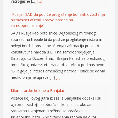
vatrogasne […]
[...]
el
”Rusija i SAD da podrže proglašenje bonskih ovlaštenja
ništavnim i afirmišu pravo naroda na
samoopredjeljenje”
SAD i Rusija kao potpisnice Dejtonskog mirovnog
sporazuma trebale bi da podrže proglašenje ništavnim
nelegitimnih bonskih ovlaštenja i afirmaciju prava tri
konstitutivna naroda u BiH na samoopredjeljenje.
Smatraju to Džozef Šmic i Brajan Kenedi sa prestižnog
američkog univerziteta Harvard. U tekstu pod naslovom
rt
“BiH: gdje je interes američkog naroda?” ističe se da vid
neokolonijalne uprave […]
[...]
iyat
Kilometarske kolone u Banjaluci
Vozače koji ovog jutra izlaze iz Banjaluke dočekali su
ogromni zastoji i saobraćajni kolaps, uzrokovani
rt
radovima i izmjenama režima saobraćaja na
Prijedorskoj petlji. Zbog izvođenja radova na ovoj
usu