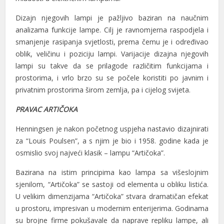
el
Dizajn njegovih lampi je pažljivo baziran na naučnim
analizama funkcije lampe. Cilj je ravnomjerna raspodjela i
el
smanjenje rasipanja svjetlosti, prema čemu je i određivao
oblik, veličinu i poziciju lampi. Varijacije dizajna njegovih
el
lampi su takve da se prilagode različitim funkcijama i
el
prostorima, i vrlo brzo su se počele koristiti po javnim i
privatnim prostorima širom zemlja, pa i cijelog svijeta.
el
PRAVAC ARTIČOKA
el
Henningsen je nakon početnog uspjeha nastavio dizajnirati
el
za “Louis Poulsen”, a s njim je bio i 1958. godine kada je
osmislio svoj najveći klasik – lampu “Artičoka”.
el
Bazirana na istim principima kao lampa sa višeslojnim
el
sjenilom, “Artičoka” se sastoji od elementa u obliku listića.
el
U velikim dimenzijama “Artičoka” stvara dramatičan efekat
u prostoru, impresivan u modernim enterijerima. Godinama
el
su brojne firme pokušavale da naprave repliku lampe, ali