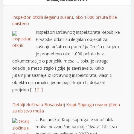
porijeklo […]
[...]
Detalji zločina u Bosanskoj Krupi: Supruga osumnjičena
za ubistvo muža
U Bosanskoj Krupi supruga je sinoć ubila
muža, nezvanično saznaje “Avaz“. Ubistvo
je policiji prijavljeno u 22:30 sati.
Podsjećamo, kako je potvrđeno iz
Ministarstva unutrašnjih poslova Unsko-sanskog
kantona, Policijskoj stanici Bosanska Krupa prijavljeno
je da se u porodičnoj kući, u vlasništvu Š.H., rođen
1962., nalazi tijelo nepomičnog lica, vlasnika kuće. – Na
lice mjesta upućena […]
[...]
Oluja napravila haos: Stablo palo na radnicu marketa,
završila u bolnici
Tokom današnje oluje i kiše u Leskovcu, mnoga stabla
su pala na javnim površinama, a jedno od njih je