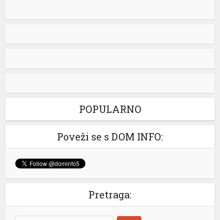
Italijanska vlada saopštila je da ne prihvata nikakve
ultimatume Španije u vezi sa odlukom Rima da uvede
granične kontrole usljed migrantske krize u španskoj
enklavi Seuta. – Italija ne prihvata ultimatume niti
nametanja iz inostranstva kada je riječ o nacionalnoj
bezbjednosti i kontroli granica. Ni pod kojim uslovima
ne namjeravamo da preispitujemo odluku o
privremenoj […]
[...]
POPULARNO
Poveži se s DOM INFO:
Pretraga: