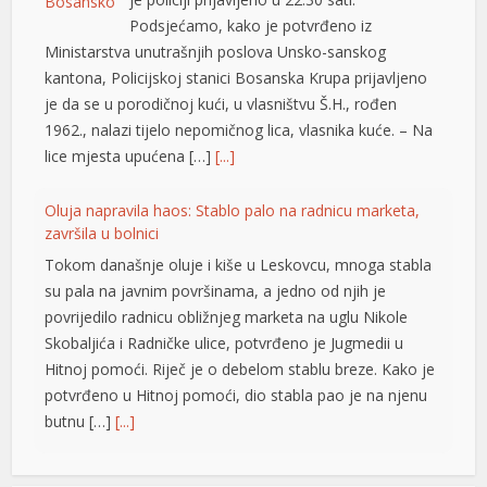
povrijedilo radnicu obližnjeg marketa na uglu Nikole
Skobaljića i Radničke ulice, potvrđeno je Jugmedii u
Hitnoj pomoći. Riječ je o debelom stablu breze. Kako je
potvrđeno u Hitnoj pomoći, dio stabla pao je na njenu
butnu […]
[...]
Snimak s Jadrana izazvao bijes javnosti: Muškarac džet
skijem ometao avione koji su gasili požar
Snimak s Kraljičine plaže u Ninu izazvao je
brojne reakcije nakon što je zabilježeno
kako osoba na džet skiju prilazi
protivpožarnim avionima koji su uzimali
vodu za gašenje požara. Poznati hrvatski preduzetnik
Davorin Stetner objavio je snimak na društvenim
mrežama uz tvrdnju da je ponašanje osobe na džet
skiju bilo izuzetno opasno, navodeći da je […]
[...]
Rim odbacio ultimatum Madrida zbog graničnih kontrola