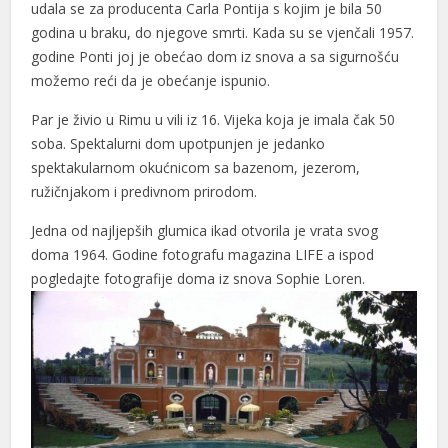
udala se za producenta Carla Pontija s kojim je bila 50
godina u braku, do njegove smrti. Kada su se vjenčali 1957.
godine Ponti joj je obećao dom iz snova a sa sigurnošću
možemo reći da je obećanje ispunio.
Par je živio u Rimu u vili iz 16. Vijeka koja je imala čak 50
soba. Spektalurni dom upotpunjen je jedanko
spektakularnom okućnicom sa bazenom, jezerom,
ružičnjakom i predivnom prirodom.
Jedna od najljepših glumica ikad otvorila je vrata svog
doma 1964. Godine fotografu magazina LIFE a ispod
pogledajte fotografije doma iz snova Sophie Loren.