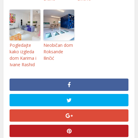
Pogledajte
Neobičan dom
kako izgleda
Roksande
dom Karima i
Ilinčić
Ivane Rashid