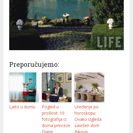
Preporučujemo:
Ljeto u domu
Pogled u
Uređenje po
prošlost: 10
horoskopu:
fotografija iz
Ovako izgleda
doma princeze
savršen dom
Diane
Bikova