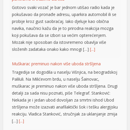
Gotovo svaki vozač je bar jednom utišao radio kada je
pokušavao da pronađe adresu, uparkira automobil ili se
probije kroz gust saobraćaj. Iako djeluje kao obična
navika, naučnici kažu da je to prirodna reakcija mozga
koji pokušava da se izbori sa većim opterećenjem.
Mozak nije sposoban da istovremeno obavlja više
složenih zadataka onako kako mnogi […]
[...]
Muškarac preminuo nakon više uboda stršljena
t
Tragedija se dogodila u naselju Višnjica, na beogradskoj
Paliluli. Na Milićevom brdu, u naselju Šainovac,
muškarac je preminuo nakon više uboda stršljena. Drugi
detalji za sada nisu poznati, piše Telegraf. Stanković:
Nekada je i jedan ubod dovoljan za smrtni ishod Ubod
stršljena može izazvati anafilaktički šok i tešku alergijsku
reakciju. Vladica Stanković, stručnjak za uklanjanje zmija
[…]
[...]