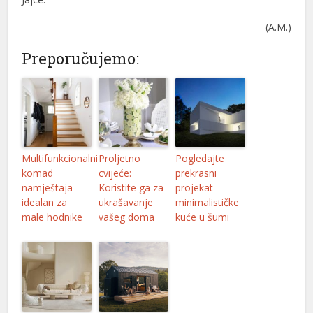
(A.M.)
Preporučujemo:
Multifunkcionalni
Proljetno
Pogledajte
komad
cvijeće:
prekrasni
namještaja
Koristite ga za
projekat
idealan za
ukrašavanje
minimalističke
male hodnike
vašeg doma
kuće u šumi