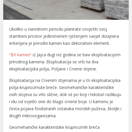
Ukoliko u narednom periodu planirate osvježiti svoj
stambeni prostor jedinstvenim rješenjem savjet dizajnera
enterijera je prirodni kamen kao dekorativni element.
“BX kamen”
iz Jajca dugi niz godina se bavi eksploatacijom
prirodnog kamena. Eksploatacija se vrši na dva
eksploatacijska polja, Poljane i Crvene stijene.
Eksploatacija na Crvenim stijenama je u tri eksploatacijska
polja krupnozrnute breče. Geomehaničke karakteristike
ovih slojeva su vrlo slične, dok se po boji i teksturi razlikuju
i idu od svjetlo sive do blago crvene boje. U kamenu je
česta pojava fosiliziranih ostataka morskih puževa, školjki i
drugih mikroorganizama.
Geomehaničke karakteristike krupnozrnih breča