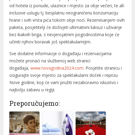
od hotela iz ponude, ulaznice i mjesto za obje večeri, te all-
anel
inclusive uslugu tj. besplatnu neograničenu konzumaciju
hrane i svih vrsta pića tokom obje noći. Rezervisanjem ovih
anel
paketa, posjetitelji će doživjeti ultimativni luksuz i uživanje
anel
bez ikakvih briga, s nevjerojatnim pogodnostima koje će
učiniti njihov boravak još spektakularnijim.
anel
Sve dodatne informacije o događaju i rezervacijama
anel
možete pronaći na službenoj web stranici
događaja,
www.novagodina2024.com
. Posjetite stranicu i
anel
osigurajte svoje mjesto za spektakularni doček i reprizu
anel
Nove godine, koji će vam pružiti nezaboravno iskustvo i
najbolju zabavu u regiji.
anel
Preporučujemo:
anel
anel
anel