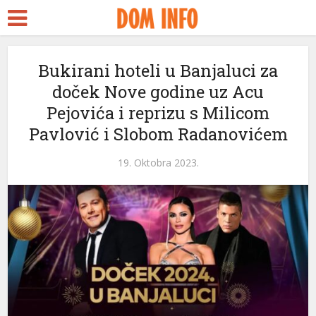
cort
Bukirani hoteli u Banjaluci za
doček Nove godine uz Acu
ams
Pejovića i reprizu s Milicom
anel
Pavlović i Slobom Radanovićem
anel
19. Oktobra 2023.
aketleri
anel