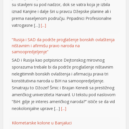
su stavljeni su pod nadzor, dok se vatra koja je izbila
anel
iznad Kanjine i dalje širi u pravcu Džepske planine ali i
prema naseljenom području. Pripadnici Profesionalne
anel
vatrogasne […]
[...]
anel
”Rusija i SAD da podrže proglašenje bonskih ovlaštenja
anel
ništavnim i afirmišu pravo naroda na
samoopredjeljenje”
anel
SAD i Rusija kao potpisnice Dejtonskog mirovnog
vukat
sporazuma trebale bi da podrže proglašenje ništavnim
nelegitimnih bonskih ovlaštenja i afirmaciju prava tri
scort
konstitutivna naroda u BiH na samoopredjeljenje.
Smatraju to Džozef Šmic i Brajan Kenedi sa prestižnog
američkog univerziteta Harvard. U tekstu pod naslovom
“BiH: gdje je interes američkog naroda?” ističe se da vid
neokolonijalne uprave […]
[...]
cort
anel
Kilometarske kolone u Banjaluci