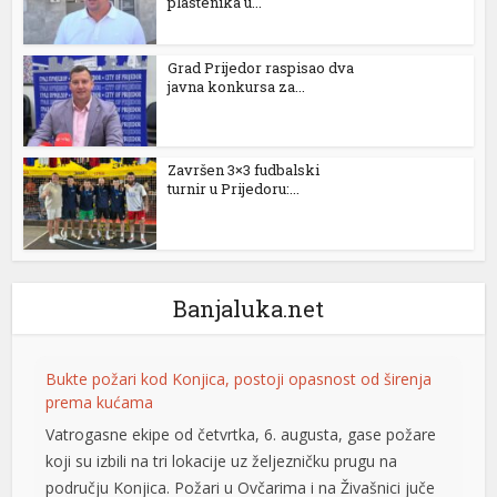
plastenika u...
anel
anel
Grad Prijedor raspisao dva
javna konkursa za...
anel
anel
Završen 3×3 fudbalski
turnir u Prijedoru:...
anel
anel
tın al
Banjaluka.net
anel
anel
Bukte požari kod Konjica, postoji opasnost od širenja
prema kućama
anel
Vatrogasne ekipe od četvrtka, 6. augusta, gase požare
anel
koji su izbili na tri lokacije uz željezničku prugu na
području Konjica. Požari u Ovčarima i na Živašnici juče
anel