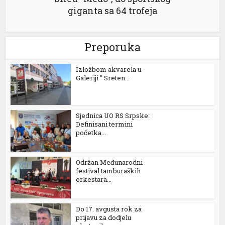
giganta sa 64 trofeja
anel
anel
Preporuka
anel
Izložbom akvarela u
anel
Galeriji ” Sreten...
anel
Sjednica UO RS Srpske:
Definisani termini
početka...
anel
anel
Održan Međunarodni
festival tamburaških
anel
orkestara...
anel
Do 17. avgusta rok za
anel
prijavu za dodjelu