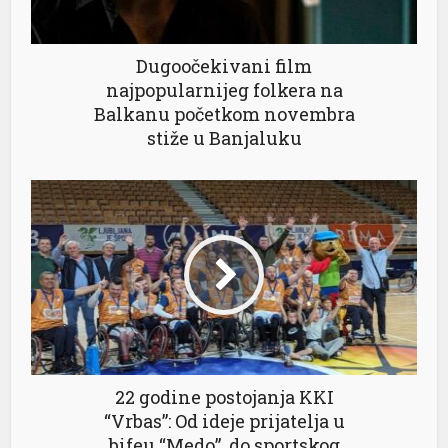
ink
Dugoočekivani film
najpopularnijeg folkera na
Balkanu početkom novembra
stiže u Banjaluku
tın al
anel
anel
anel
anel
anel
22 godine postojanja KKI
anel
“Vrbas”: Od ideje prijatelja u
bifeu “Medo”, do sportskog
anel