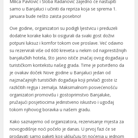
Milica Pavlović i Sloba Radanović zajedno će nastupiti
anel
samo u Banjaluci i učiniti da repriza koja se sprema 1.
anel
januara bude nešto zaista posebno!
anel
Ove godine, organizatori su podigli ljestvicu i preduzeli
dodatne korake kako bi osigurali da svaki gost doživi
tın al
potpuni luksuz i komfor tokom ove proslave. Već odavno
su rezervirali više od 600 kreveta u nekim od najprestižnijih
tın al
banjalučkih hotela, što jasno ističe značaj ovog događaja u
anel
turističkom kontekstu našeg grada. Time je potvrđeno da
je ovakav doček Nove godine u Banjaluci jedan od
anel
najznačajnijih turističkih događaja koji privlači goste iz
različitih regija i zemalja. Maksimalnom posvećenošću
anel
organizatori promovišu i gostoprimstvo Banjaluke,
anel
pružajući posjetiocima jedinstveno iskustvo i ugođaj
tokom njihovog boravka u našem gradu.
anel
Kako saznajemo od organizatora, rezervisanje mjesta za
anel
novogodišnje noći počelo je danas. U prvoj fazi će se
anel
prodavati samo paketi koji uključuju tri noćenja u jednom