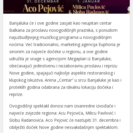
anel
anel
Banjaluka će i ove godine zasjati kao neupitan centar
Balkana za proslavu novogodišnjih praznika, s ponudom
anel
najuzbudljivijeg muzičkog programa u novogodišnjim
anel
noćima. Već tradicionalno, marketing agencija Euphoria je
sinonim za najveće dočeke u regionu, a ove godine
anel
udružila je snage s agencijom Megaplan iz Banjaluke,
obećavajući jedinstvenu i nezaboravnu proslavu i reprizu
anel
Nove godine, spajajući najbolje aspekte restoranskog i
anel
klupskog iskustva. Arena „Centar“ u srcu Banjaluke je kao i
proteklih godina odabrana za idealnu lokaciju dočeka i
anel
reprize.
anel
Ovogodišnji spektakl donosi nam izvanredne izvođače i
najveće zvijezde regiona: Acu Pejovića, Milicu Pavlović i
anel
Slobu Radanovića. Aco Pejović će nastupiti 31. decembra i
anel
obilježiti doček Nove godine nesvakidašnjim spektaklom.