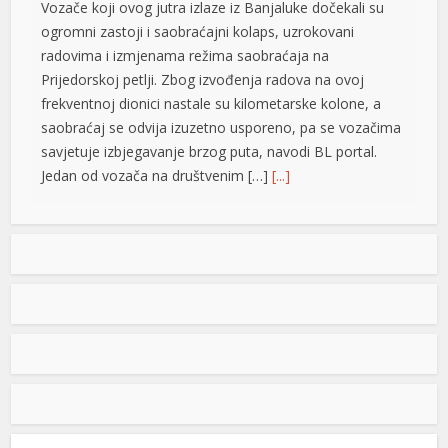
Vozače koji ovog jutra izlaze iz Banjaluke dočekali su
anel
ogromni zastoji i saobraćajni kolaps, uzrokovani
riş
radovima i izmjenama režima saobraćaja na
Prijedorskoj petlji. Zbog izvođenja radova na ovoj
frekventnoj dionici nastale su kilometarske kolone, a
saobraćaj se odvija izuzetno usporeno, pa se vozačima
savjetuje izbjegavanje brzog puta, navodi BL portal.
Jedan od vozača na društvenim […]
[...]
Pripremite kišobrane: Nakon vrelog dana stižu pljuskovi i
grmljavina
cort
Stanovnike Republike Srpske i Bosne i Hercegovine
zle
danas očekuje još jedan veoma topao ljetni dan, ali će
u poslijepodnevnim i večernjim časovima u pojedinim
g fiyat
krajevima kišobrani ipak biti potrebni. Prije podne
preovladavaće pretežno sunčano vrijeme, dok se sa
razvojem oblačnosti kasnije tokom dana lokalno
cort
očekuju pljuskovi praćeni grmljavinom. Duvaće slab do
umjeren vjetar sjevernog i […]
[...]
onusu