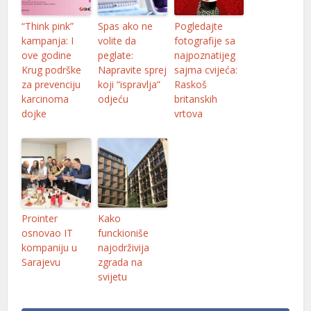
anel
“Think pink”
Spas ako ne
Pogledajte
anel
kampanja: I
volite da
fotografije sa
ove godine
peglate:
najpoznatijeg
Krug podrške
Napravite sprej
sajma cvijeća:
za prevenciju
koji “ispravlja”
Raskoš
karcinoma
odjeću
britanskih
dojke
vrtova
anel
anel
Prointer
Kako
anel
osnovao IT
funckioniše
kompaniju u
najodrživija
anel
Sarajevu
zgrada na
svijetu
anel
u