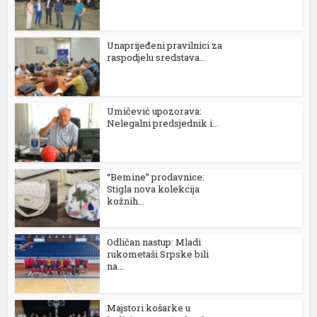
Unaprijeđeni pravilnici za
raspodjelu sredstava...
Umičević upozorava:
Nelegalni predsjednik i...
“Bemine” prodavnice:
Stigla nova kolekcija
kožnih...
Odličan nastup: Mladi
rukometaši Srpske bili
na...
Majstori košarke u
iş