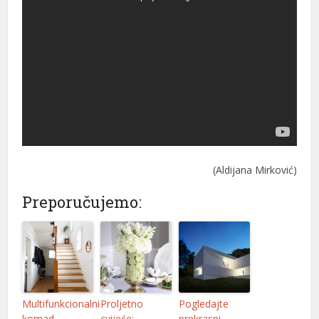
(Aldijana Mirković)
Preporučujemo:
Multifunkcionalni
Proljetno
Pogledajte
komad
cvijeće:
prekrasni