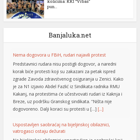
kolicima: KKI “Vrbas”
pun...
u
Banjaluka.net
t
Nema dogovora u FBiH, rudari najavili protest
Predstavnici rudara nisu postigli dogovor, a naredni
korak biće protesti koji su zakazani za petak ispred
zgrade Zavoda zdravstvenog osiguranja u Zenici. Kako
u
je za N1 izjavio Abdel Fazlić iz Sindikata radnika RMU
Kakanj, na protestima će učestvovati rudari iz Kaknja i
u
Breze, uz podršku Granskog sindikata. “Ništa nije
dogovoreno. Dalji koraci su protesti u […]
[...]
u
u
Uspostavljen saobraćaj na bijeljinskoj obilaznici,
vatrogasci ostaju dežurati