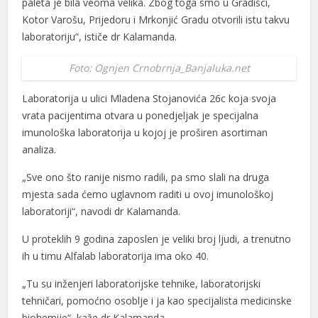
paleta je bila veoma velika. Zbog toga smo u Gradišci,
Kotor Varošu, Prijedoru i Mrkonjić Gradu otvorili istu takvu
laboratoriju“, ističe dr Kalamanda.
Foto: Ognjen Crnobrnja_Banjaluka.net
Laboratorija u ulici Mladena Stojanovića 26c koja svoja
vrata pacijentima otvara u ponedjeljak je specijalna
imunološka laboratorija u kojoj je proširen asortiman
analiza.
„Sve ono što ranije nismo radili, pa smo slali na druga
mjesta sada ćemo uglavnom raditi u ovoj imunološkoj
laboratoriji“, navodi dr Kalamanda.
U proteklih 9 godina zaposlen je veliki broj ljudi, a trenutno
ih u timu Alfalab laboratorija ima oko 40.
„Tu su inženjeri laboratorijske tehnike, laboratorijski
tehničari, pomoćno osoblje i ja kao specijalista medicinske
biohemije“, kaže dr Kalamanda.