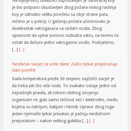
Na bijeljinskoj obilaznici uspostavljen je saobraćaj koji
je bio potpuno obustavljen zbog požara niskog rastinja
koji je zahvatio veliku površinu sa obje strane puta,
rečeno je u policiji. U gašenju požara učestvovalo je
dvadesetak vatrogasaca sa sedam vozila. Zbog
opasnosti da vjetar ponovo razbukta vatru, na terenu će
ostati da dežura jedno vatrogasno vozilo. Podsjetimo,
[…]
[...]
Neobičan savjet za vrele dane: Zašto ljekar preporučuje
slani pomfrit
Kada temperatura pređe 30 stepeni, najčešći savjet je
da treba piti što više vode. To svakako ostaje jedno od
najvažnijih pravila, ali tokom obilnog znojenja
organizam ne gubi samo tečnost već i elektrolite, među
kojima su natrijum, kalijum i hloridi. Upravo zbog toga
 shortener
jedan njemački ljekar privukao je pažnju neobičnom
preporukom – nakon velikog gubitka […]
[...]