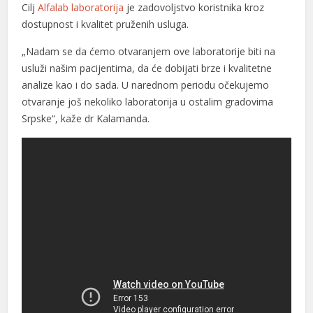
Cilj
Alfalab laboratorija
je zadovoljstvo koristnika kroz
dostupnost i kvalitet pruženih usluga.
„Nadam se da ćemo otvaranjem ove laboratorije biti na
usluži našim pacijentima, da će dobijati brze i kvalitetne
analize kao i do sada. U narednom periodu očekujemo
otvaranje još nekoliko laboratorija u ostalim gradovima
Srpske“, kaže dr Kalamanda.