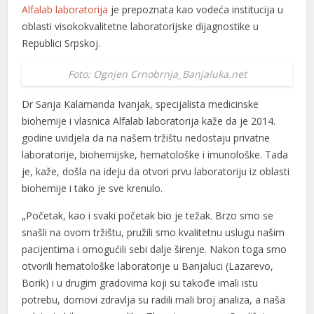
Alfalab laboratorija
je prepoznata kao vodeća institucija u
oblasti visokokvalitetne laboratorijske dijagnostike u
Republici Srpskoj.
Foto: Ognjen Crnobrnja_Banjaluka.net
Dr Sanja Kalamanda Ivanjak, specijalista medicinske
biohemije i vlasnica Alfalab laboratorija kaže da je 2014.
godine uvidjela da na našem tržištu nedostaju privatne
laboratorije, biohemijske, hematološke i imunološke. Tada
je, kaže, došla na ideju da otvori prvu laboratoriju iz oblasti
biohemije i tako je sve krenulo.
„Početak, kao i svaki početak bio je težak. Brzo smo se
snašli na ovom tržištu, pružili smo kvalitetnu uslugu našim
pacijentima i omogućili sebi dalje širenje. Nakon toga smo
otvorili hematološke laboratorije u Banjaluci (Lazarevo,
Borik) i u drugim gradovima koji su takođe imali istu
potrebu, domovi zdravlja su radili mali broj analiza, a naša