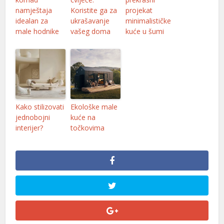
namještaja
Koristite ga za
projekat
idealan za
ukrašavanje
minimalističke
male hodnike
vašeg doma
kuće u šumi
Kako stilizovati
Ekološke male
jednobojni
kuće na
interijer?
točkovima