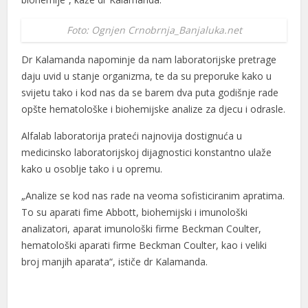
Foto: Ognjen Crnobrnja_Banjaluka.net
Dr Kalamanda napominje da nam laboratorijske pretrage
daju uvid u stanje organizma, te da su preporuke kako u
svijetu tako i kod nas da se barem dva puta godišnje rade
opšte hematološke i biohemijske analize za djecu i odrasle.
Alfalab laboratorija prateći najnovija dostignuća u
medicinsko laboratorijskoj dijagnostici konstantno ulaže
kako u osoblje tako i u opremu.
„Analize se kod nas rade na veoma sofisticiranim apratima.
To su aparati fime Abbott, biohemijski i imunološki
analizatori, aparat imunološki firme Beckman Coulter,
hematološki aparati firme Beckman Coulter, kao i veliki
broj manjih aparata“, ističe dr Kalamanda.